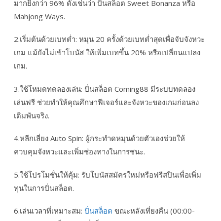
มากยิ่งกว่า 96% ดังเช่นว่า ปั่นสล็อต Sweet Bonanza หรือ
Mahjong Ways.
2.เริ่มต้นด้วยเบทต่ำ: หมุน 20 ครั้งด้วยเบทต่ำสุดเพื่อจับจังหวะ
เกม แม้ยังไม่เข้าโบนัส ให้เพิ่มเบทขึ้น 20% หรือเปลี่ยนแปลง
เกม.
3.ใช้โหมดทดลองเล่น: ปั่นสล็อต Coming88 มีระบบทดลอง
เล่นฟรี ช่วยทำให้คุณศึกษาฟีเจอร์และจังหวะของเกมก่อนลง
เดิมพันจริง.
4.หลีกเลี่ยง Auto Spin: ผู้กระทำดหมุนด้วยตัวเองช่วยให้
ควบคุมจังหวะและเพิ่มช่องทางในการชนะ.
5.ใช้โปรโมชั่นให้คุ้ม: รับโบนัสสมัครใหม่หรือฟรีสปินเพื่อเพิ่ม
ทุนในการปั่นสล็อต.
6.เล่นเวลาที่เหมาะสม:
ปั่นสล็อต
ขณะหลังเที่ยงคืน (00:00-