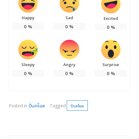
Happy
Sad
Excited
0
%
0
%
0
%
Sleepy
Angry
Surprise
0
%
0
%
0
%
Posted in
ปั่นสล็อต
Tagged
ปั่นสล็อต