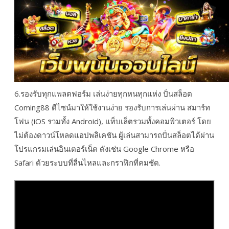
6.รองรับทุกแพลตฟอร์ม เล่นง่ายทุกหนทุกแห่ง ปั่นสล็อต
Coming88 ดีไซน์มาให้ใช้งานง่าย รองรับการเล่นผ่าน สมาร์ท
โฟน (iOS รวมทั้ง Android), แท็บเล็ตรวมทั้งคอมพิวเตอร์ โดย
ไม่ต้องดาวน์โหลดแอปพลิเคชัน ผู้เล่นสามารถปั่นสล็อตได้ผ่าน
โปรแกรมเล่นอินเตอร์เน็ต ดังเช่น Google Chrome หรือ
Safari ด้วยระบบที่ลื่นไหลและกราฟิกที่คมชัด.