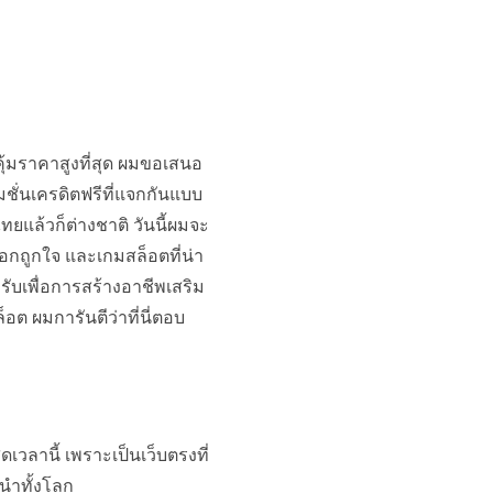
ุ้มราคาสูงที่สุด ผมขอเสนอ
ั่นเครดิตฟรีที่แจกกันแบบ
ไทยแล้วก็ต่างชาติ วันนี้ผมจะ
อกถูกใจ และเกมสล็อตที่น่า
ับเพื่อการสร้างอาชีพเสริม
็อต ผมการันตีว่าที่นี่ตอบ
เวลานี้ เพราะเป็นเว็บตรงที่
นนำทั้งโลก