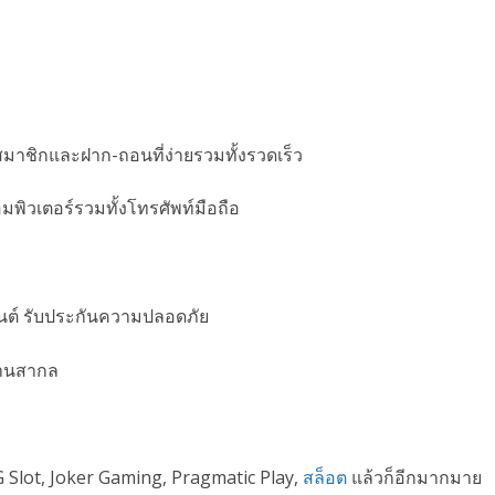
าชิกและฝาก-ถอนที่ง่ายรวมทั้งรวดเร็ว
มพิวเตอร์รวมทั้งโทรศัพท์มือถือ
เย่นต์ รับประกันความปลอดภัย
ฐานสากล
G Slot, Joker Gaming, Pragmatic Play,
สล็อต
แล้วก็อีกมากมาย