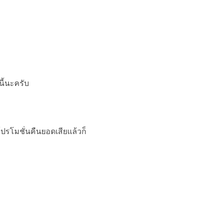
นี้นะครับ
ปรโมชั่นคืนยอดเสียแล้วก็