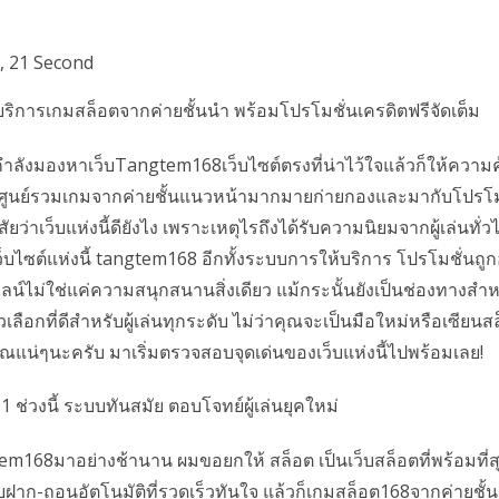
, 21 Second
บริการเกมสล็อตจากค่ายชั้นนำ พร้อมโปรโมชั่นเครดิตฟรีจัดเต็ม
ณกำลังมองหาเว็บTangtem168เว็บไซต์ตรงที่น่าไว้ใจแล้วก็ให้ความค
ศูนย์รวมเกมจากค่ายชั้นแนวหน้ามากมายก่ายกองและมากับโปรโมช
ัยว่าเว็บแห่งนี้ดียังไง เพราะเหตุไรถึงได้รับความนิยมจากผู้เล่นทั่ว
็บไซต์แห่งนี้ tangtem168 อีกทั้งระบบการให้บริการ โปรโมชั่นถูก
์ไม่ใช่แค่ความสนุกสนานสิ่งเดียว แม้กระนั้นยังเป็นช่องทางสำหร
วเลือกที่ดีสำหรับผู้เล่นทุกระดับ ไม่ว่าคุณจะเป็นมือใหม่หรือเซียนสล
แน่ๆนะครับ มาเริ่มตรวจสอบจุดเด่นของเว็บแห่งนี้ไปพร้อมเลย!
1 ช่วงนี้ ระบบทันสมัย ตอบโจทย์ผู้เล่นยุคใหม่
em168มาอย่างช้านาน ผมขอยกให้ สล็อต เป็นเว็บสล็อตที่พร้อมที่สุด
บฝาก-ถอนอัตโนมัติที่รวดเร็วทันใจ แล้วก็เกมสล็อต168จากค่ายชั้