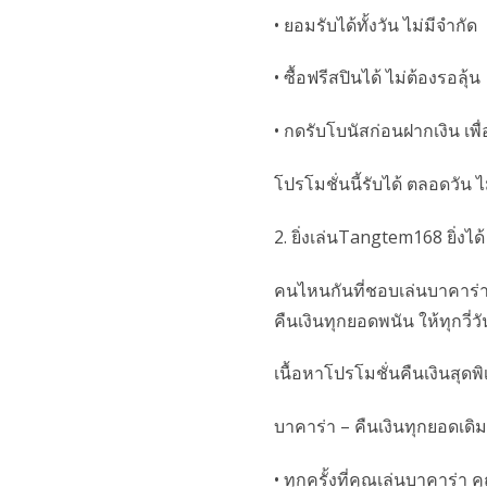
• ยอมรับได้ทั้งวัน ไม่มีจำกัด
• ซื้อฟรีสปินได้ ไม่ต้องรอลุ้น
• กดรับโบนัสก่อนฝากเงิน เพื่
โปรโมชั่นนี้รับได้ ตลอดวัน ไ
2. ยิ่งเล่นTangtem168 ยิ่งได้ 
คนไหนกันที่ชอบเล่นบาคาร่า 
คืนเงินทุกยอดพนัน ให้ทุกวี่ว
เนื้อหาโปรโมชั่นคืนเงินสุดพ
บาคาร่า – คืนเงินทุกยอดเดิ
• ทุกครั้งที่คุณเล่นบาคาร่า