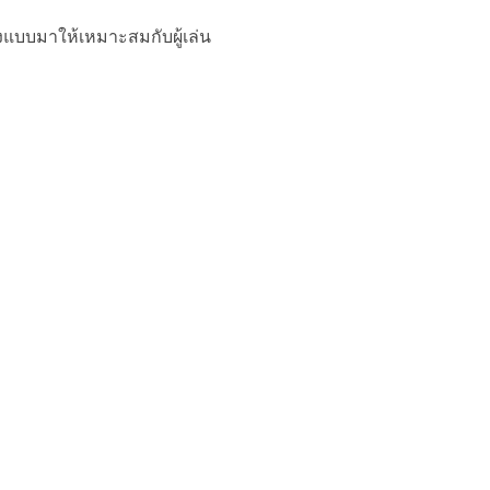
างแบบมาให้เหมาะสมกับผู้เล่น