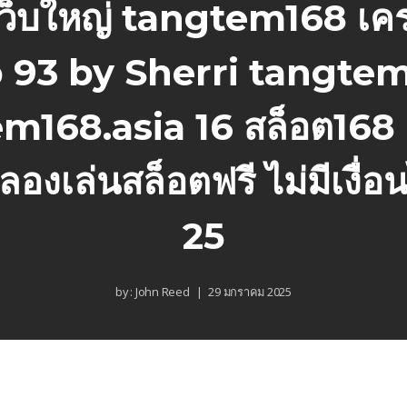
เว็บใหญ่ tangtem168 เคร
 93 by Sherri tangte
m168.asia 16 สล็อต168 
ลองเล่นสล็อตฟรี ไม่มีเงื่อ
25
by :
John Reed
29 มกราคม 2025