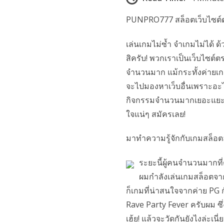
PUNPRO777 สล็อตเว็บไซต์
เล่นเกมไม่ซ้ำ จำเกมไม่ได้
สิครับ! พวกเราเป็นเว็บไซต์ต
จำนวนมาก แม้กระทั้งค่ายเก
จะไปมองหาเว็บอื่นเพราะอะไ
กิจกรรมจำนวนมากเยอะแยะ เล
ใจแน่ๆ สมัครเลย!
มาทำความรู้จักกับเกมสล็อต
ระยะนี้ผู้คนจำนวนมากที
ผมกำลังเล่นเกมสล็อตจ
ก็เกมที่น่าสนใจจากค่าย PG กั
Rave Party Fever ครับผม ซึ่
เฮ้ย! แล้วจะวัดกันยังไงล่ะเน