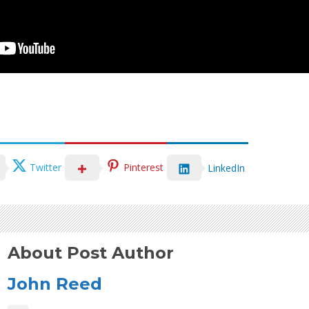
Twitter
Pinterest
LinkedIn
About Post Author
John Reed