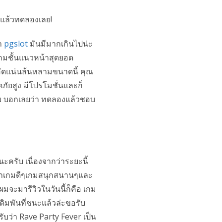
แล้วทดลองเลย!
รา
pgslot
มันมีมากเกินไปน่ะ
ยเกมชั้นแนวหน้าสุดยอด
อัดแน่นล้นหลามขนาดนี้ คุณ
ัยสูง มีโปรโมชั่นและก็
มัย บอกเลยว่า ทดลองแล้วชอบ
ครับ เนื่องจากว่าระยะนี้
นำเกมดีๆเกมสนุกสนานๆและ
ผมจะมารีวิวในวันนี้ก็คือ เกม
เดิมพันที่ชนะแล้วล่ะขอรับ
ครับว่า Rave Party Fever เป็น