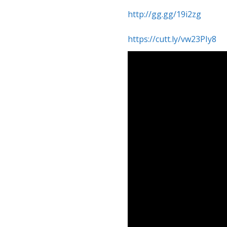
http://gg.gg/19i2zg
https://cutt.ly/vw23PIy8