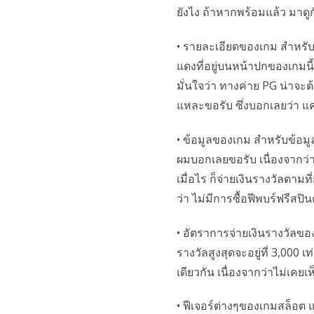
ยังไง ถ้าหากพร้อมแล้ว มาดู
• รายละเอียดของเกม สำหรับ
แดงที่อยู่บนหน้าปกของเกมนี้
มั่นใจว่า ทางค่าย PG น่าจะ
แหละขอรับ ซึ่งบอกเลยว่า แค
• ข้อมูลของเกม สำหรับข้อมู
ผมบอกเลยขอรับ เนื่องจากว่า
เมื่อไร ก็จ่ายเงินรางวัลตาม
ว่า ไม่มีการซื้อฟีพบร์ฟรีสปิ
• อัตราการจ่ายเงินรางวัลข
รางวัลสูงสุดจะอยู่ที่ 3,000
เดียวกัน เนื่องจากว่าไม่เค
• ฟีเจอร์ต่างๆของเกมสล็อต 