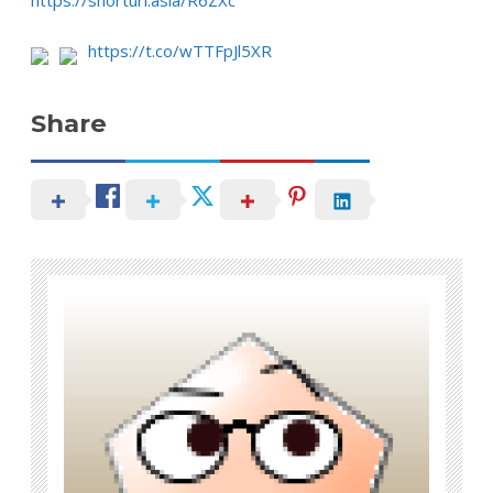
https://t.co/wTTFpJl5XR
Share