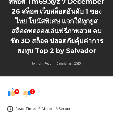
สล็อต Tm69.xyz 7 December
26 สล็อต เว็บสล็อตอันดับ 1 ของ
ไทย โบนัสพิเศษ แจกให้ทุกยูส
สล็อตทดลองเล่นฟรีภาพสวย คม
ชัด 3D สล็อต ปลอดภัยคุ้มค่าการ
ลงทุน Top 2 by Salvador
by :
John Reed
5 พฤศจิกายน 2025
0
0
Read Time:
6 Minute, 6 Second