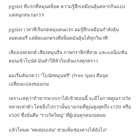
pgslot ทีแรกที่หมุนสล็อต ความรู้สึกเหมือนลุ้นสลากกินแบ่ง
แต่สนุกสนานกว่า!
pgslot เวลาที่เริ่มกดหมุนหนแรก ผมรู้สึกเหมือนกำลังลุ้น
ลอตเตอรี่ แต่ผิดแผกตรงที่สล็อตมันลุ้นได้ทุกวินาที!
เสียงเอฟเฟกต์ เสียงหมุนรีล ภาพกราฟิกที่สวย และแอนิเมชัน
ตอนเข้าโบนัส มันทำให้หัวใจเต้นแรงทุกคราว
ผมเริ่มสังเกตว่า “โบนัสหมุนฟรี” (Free Spin) คือจุด
เปลี่ยนแปลงของเกม
เพราะเหตุว่าถ้าหากพวกเราได้เข้าตอนนี้ จะมีโอกาสคูณรางวัล
หลายเท่าตัว โดยยิ่งไปกว่านั้นบางเกมที่คูณสูงสุดถึง x100 หรือ
x500 ซึ่งนั่นคือ “รางวัลใหญ่” ที่ผู้เล่นทุกคนรอคอย
แล้วโหมด “ทดสอบเล่น” ช่วยเพิ่มช่องทางได้ยังไง?