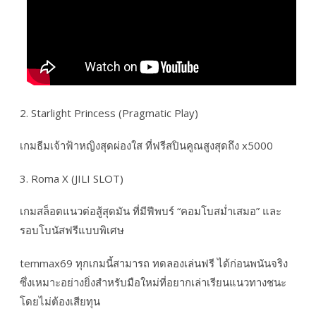
2. Starlight Princess (Pragmatic Play)
เกมธีมเจ้าฟ้าหญิงสุดผ่องใส ที่ฟรีสปินคูณสูงสุดถึง x5000
3. Roma X (JILI SLOT)
เกมสล็อตแนวต่อสู้สุดมัน ที่มีฟีพบร์ “คอมโบสม่ำเสมอ” และ
รอบโบนัสฟรีแบบพิเศษ
temmax69 ทุกเกมนี้สามารถ ทดลองเล่นฟรี ได้ก่อนพนันจริง
ซึ่งเหมาะอย่างยิ่งสำหรับมือใหม่ที่อยากเล่าเรียนแนวทางชนะ
โดยไม่ต้องเสียทุน