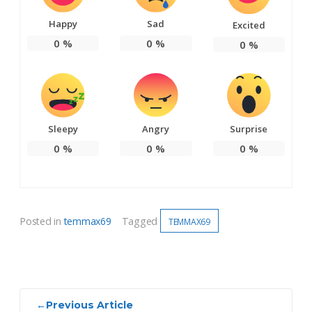
Happy
Sad
Excited
0
%
0
%
0
%
Sleepy
Angry
Surprise
0
%
0
%
0
%
Posted in
temmax69
Tagged
TEMMAX69
แนะแนว
←
Previous Article