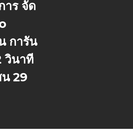
การ จัด
io
น การัน
 วินาที
แสน 29