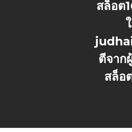
สล็อต1
ใ
judhai
ตีจากผ
สล็อต