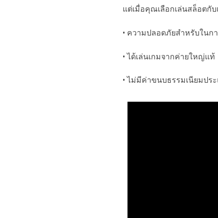
แต่เมื่อคุณเลือกเล่นสล็อตกับเ
• ความปลอดภัยสำหรับในก
• ได้เล่นเกมจากค่ายใหญ่แท
• ไม่มีค่าขนบธรรมเนียมประเ