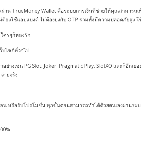
่าน TrueMoney Wallet คือระบบการเงินที่ช่วยให้คุณสามารถเพิ่ม
่ต้องใช้แอปแบงค์ ไม่ต้องยุ่งกับ OTP รวมทั้งมีความปลอดภัยสูง ใ
้ใครๆก็หลงรัก
ว็บไซต์ทั่วๆไป
 ตัวอย่างเช่น PG Slot, Joker, Pragmatic Play, SlotXO และก็อีก
จ่ายจริง
อน หรือรับโปรโมชั่น ทุกขั้นตอนสามารถทำได้ด้วยตนเองผ่านระบบอ
 100%