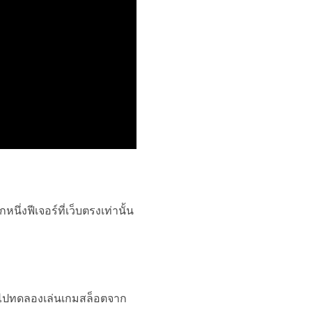
นึ่งฟีเจอร์ที่เว็บตรงเท่านั้น
อนำไปทดลองเล่นเกมสล็อตจาก