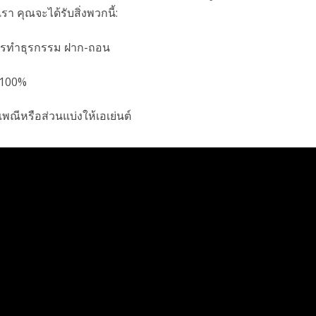
รา คุณจะได้รับสิ่งพวกนี้:
ารทำธุรกรรม ฝาก-ถอน
้ 100%
พณีหรือส่วนแบ่งให้เอเย่นต์