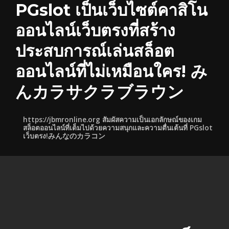
PGslot เป็นเว็บไซต์คาสิโน
Skip
to
ออนไลน์เว็บตรงที่สร้าง
content
ประสบการณ์เล่นสล็อต
ออนไลน์ที่ไม่เหมือนใคร! み
んカラサクラブラウン
https://jbmronline.org สัมผัสความเป็นเอกลักษณ์ของเกม
สล็อตออนไลน์ที่เต็มไปด้วยความสนุกและความตื่นเต้นที่ PGslot
เว็บตรง!みんなのカラコン