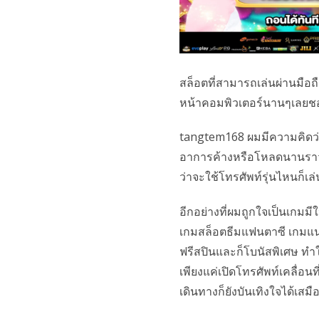
สล็อตที่สามารถเล่นผ่านมือถ
หน้าคอมพิวเตอร์นานๆเลยชอบเก
tangtem168 ผมมีความคิดว่า
อาการค้างหรือโหลดนานราวกับ
ว่าจะใช้โทรศัพท์รุ่นไหนก็เล
อีกอย่างที่ผมถูกใจเป็นเกมม
เกมสล็อตธีมแฟนตาซี เกมแนว
ฟรีสปินและก็โบนัสพิเศษ ทำให
เพียงแค่เปิดโทรศัพท์เคลื่อน
เดินทางก็ยังบันเทิงใจได้เสมื