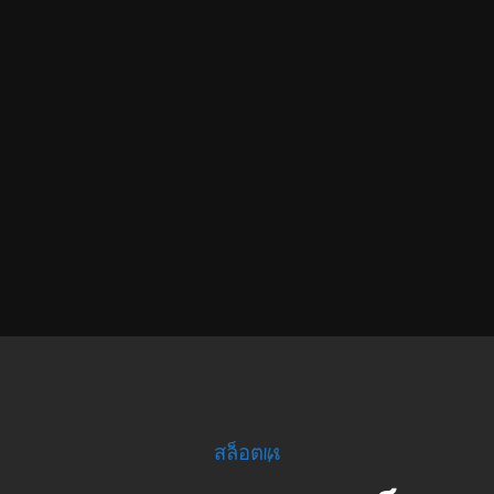
สล็อต168