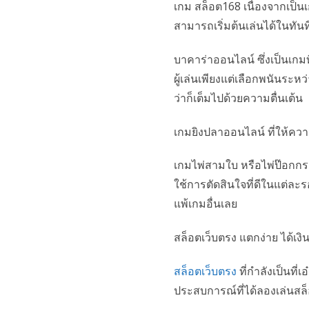
เกม สล็อต168 เนื่องจากเป็นเก
สามารถเริ่มต้นเล่นได้ในทั
บาคาร่าออนไลน์ ซึ่งเป็นเกม
ผู้เล่นเพียงแต่เลือกพนันระหว
ว่าก็เต็มไปด้วยความตื่นเต้น
เกมยิงปลาออนไลน์ ที่ให้ควา
เกมไพ่สามใบ หรือไพ่ป๊อกกร
ใช้การตัดสินใจที่ดีในแต่ละ
แพ้เกมอื่นเลย
สล็อตเว็บตรง แตกง่าย ได้เง
สล็อตเว็บตรง
ที่กำลังเป็นที่
ประสบการณ์ที่ได้ลองเล่นสล็อ