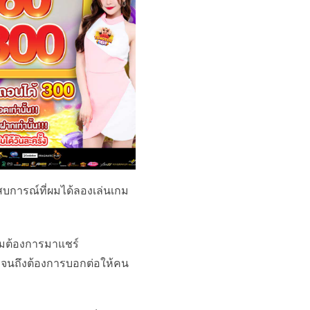
บการณ์ที่ผมได้ลองเล่นเกม
้ผมต้องการมาแชร์
ง จนถึงต้องการบอกต่อให้คน