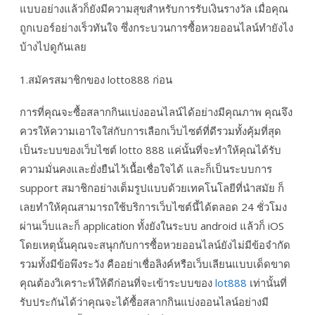
แบบอย่างแล้วก็ยังมีความสุขสำหรับการรับเงินรางวัล เมื่อคุณ
ถูกเบอร์อย่างเร็วทันใจ ซึ่งกระบวนการซื้อหวยออนไลน์ทำยังไง
บ้างไปดูกันเลย
1.สมัครสมาชิกของ lotto888 ก่อน
การที่คุณจะซื้อสลากกินแบ่งออนไลน์ได้อย่างมีคุณภาพ คุณจึง
ควรให้ความเอาใจใส่กับการเลือกเว็บไซต์ที่ดีรวมทั้งคุ้มที่สุด
เป็นระบบของเว็บไซต์ lotto 888 แค่นั้นที่จะทำให้คุณได้รับ
ความมั่นคงและยั่งยืนไว้เนื้อเชื่อใจได้ และก็เป็นระบบการ
support สมาชิกอย่างเต็มรูปแบบด้วยเทคโนโลยีที่นำสมัย ก็
เลยทำให้คุณสามารถใช้บริการเว็บไซต์นี้ได้ตลอด 24 ชั่วโมง
ผ่านเว็บและก็ application ทั้งยังในระบบ android แล้วก็ iOS
โดยเหตุนั้นคุณจะสนุกกับการซื้อหวยออนไลน์ยังไม่มีข้อจำกัด
รวมทั้งมีข้อพึงระวัง คืออย่าเชื่อลิงค์หรือเว็บเลียนแบบเด็ดขาด
คุณต้องวิเคราะห์ให้ดีก่อนที่จะเข้าระบบของ
lot888
เท่านั้นที่
รับประกันได้ว่าคุณจะได้ซื้อสลากกินแบ่งออนไลน์อย่างมี