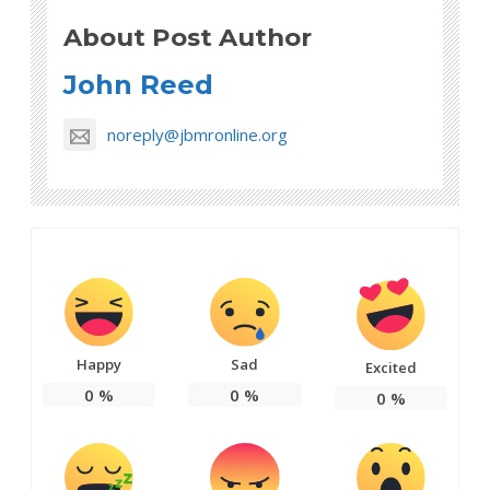
About Post Author
John Reed
noreply@jbmronline.org
Happy
Sad
Excited
0
%
0
%
0
%