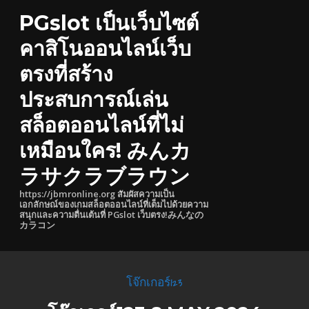
Skip
PGslot เป็นเว็บไซต์
to
คาสิโนออนไลน์เว็บ
content
ตรงที่สร้าง
ประสบการณ์เล่น
สล็อตออนไลน์ที่ไม่
เหมือนใคร! みんカ
ラサクラブラウン
https://jbmronline.org สัมผัสความเป็น
เอกลักษณ์ของเกมสล็อตออนไลน์ที่เต็มไปด้วยความ
สนุกและความตื่นเต้นที่ PGslot เว็บตรง!みんなの
カラコン
โจ๊กเกอร์123