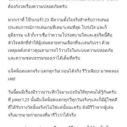
ต้องกังวลเรื่องความปลอดภัยครับ
พวกเราที่ โจ๊กเกอร์123 มีความตั้งใจจริงสำหรับการเสนอ
ประสบการณ์การเล่นเกมที่เหมาะสมที่สุด โปร่งใส และก็
ยุติธรรม แล้วก็เราเชื่อว่าความโปร่งสบายใสและสุจริตนี้คือ
หัวใจหลักที่ทำให้ผู้เล่นหลายท่านเลือกที่จะเล่นกับเรา ด้วย
เหตุผลดังกล่าวคุณสามารถไว้วางใจในระบบความปลอดภัย
และความชอบธรรมของเราได้เต็มที่ครับ
แจ็คพ็อตแตกจริง แตกทุกวัน! ถอนได้จริง รีวิวเพียบ! มาทดลอง
เลย!
วันนี้ผมมีเรื่องมีราวน่าระทึกใจมาแบ่งปันให้ทุกคนได้รู้กันครับ
ที่ joker123 นั้นมีแจ็คพ็อตแตกทุกวี่ทุกวันจริงๆและก็มีผู้โชคดี
ที่ได้รับรางวัลนั้นจริงๆไม่ใช่แค่นั้นนะครับ ยังมีรีวิวจากผู้เล่น
จริงมากมายก่ายกองที่มารีวิวว่าได้จริง