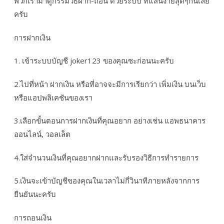
พวกเรามาดูกรรมวิธีฝาก-ถอน ด้วยระบบ ที่แสนง่ายสุดๆกันเลย
ครับ
การฝากเงิน
1. เข้าระบบบัญชี joker123 ของคุณซะก่อนนะครับ
2.ไปที่หน้า ฝากเงิน หรือที่อาจจะมีการเรียกว่า เพิ่มเงิน บนเว็บ
หรือแอปพลิเคชันของเรา
3.เลือกขั้นตอนการฝากเงินที่คุณอยาก อย่างเช่น แอพธนาคาร
ออนไลน์, วอลเล็ต
4.ใส่จำนวนเงินที่คุณอยากฝากและรับรองวิธีการทำรายการ
5.เงินจะเข้าบัญชีของคุณในเวลาไม่กี่วินาทีภายหลังจากการ
ยืนยันนะครับ
การถอนเงิน