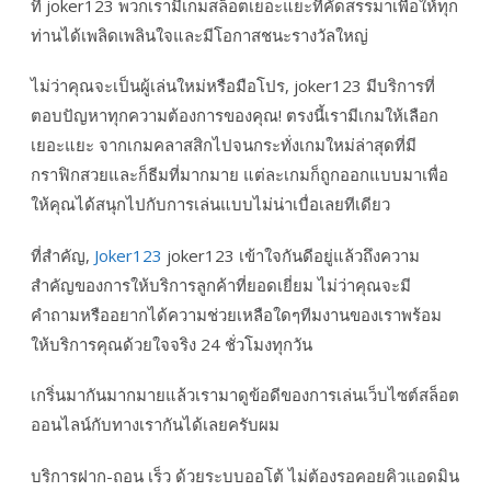
ที่ joker123 พวกเรามีเกมสล็อตเยอะแยะที่คัดสรรมาเพื่อให้ทุก
ท่านได้เพลิดเพลินใจและมีโอกาสชนะรางวัลใหญ่
ไม่ว่าคุณจะเป็นผู้เล่นใหม่หรือมือโปร, joker123 มีบริการที่
ตอบปัญหาทุกความต้องการของคุณ! ตรงนี้เรามีเกมให้เลือก
เยอะแยะ จากเกมคลาสสิกไปจนกระทั่งเกมใหม่ล่าสุดที่มี
กราฟิกสวยและก็ธีมที่มากมาย แต่ละเกมก็ถูกออกแบบมาเพื่อ
ให้คุณได้สนุกไปกับการเล่นแบบไม่น่าเบื่อเลยทีเดียว
ที่สำคัญ,
Joker123
joker123 เข้าใจกันดีอยู่แล้วถึงความ
สำคัญของการให้บริการลูกค้าที่ยอดเยี่ยม ไม่ว่าคุณจะมี
คำถามหรืออยากได้ความช่วยเหลือใดๆทีมงานของเราพร้อม
ให้บริการคุณด้วยใจจริง 24 ชั่วโมงทุกวัน
เกริ่นมากันมากมายแล้วเรามาดูข้อดีของการเล่นเว็บไซต์สล็อต
ออนไลน์กับทางเรากันได้เลยครับผม
บริการฝาก-ถอน เร็ว ด้วยระบบออโต้ ไม่ต้องรอคอยคิวแอดมิน