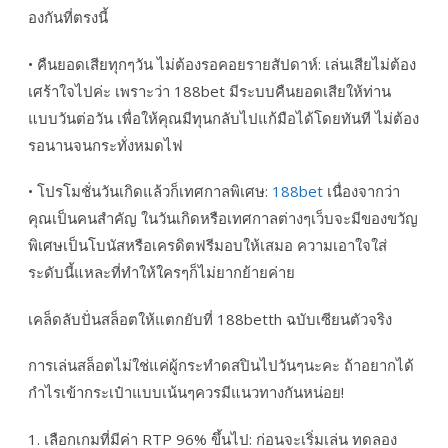
องกันที่ตรงนี้
• คืนยอดเสียทุกๆวัน ไม่ต้องรอคอยรายสัปดาห์: เล่นเสียไม่ต้อง
เศร้าใจไปค่ะ เพราะว่า 188bet มีระบบคืนยอดเสียให้ท่าน
แบบวันต่อวัน เพื่อให้คุณมีทุนกลับไปแก้มือได้โดยทันที ไม่ต้อง
รอนานจนกระทั่งหมดไฟ
• โปรโมชั่นวันเกิดแล้วก็เทศกาลพิเศษ:
188bet
เนื่องจากว่า
คุณเป็นคนสำคัญ ในวันเกิดหรือเทศกาลต่างๆเว็บจะมีของขวัญ
พิเศษเป็นโบนัสหรือเครดิตฟรีมอบให้เสมอ ความเอาใจใส่
ระดับนี้แหละที่ทำให้ใครๆก็ไม่ยากย้ายค่าย
เคล็ดลับปั่นสล็อตให้แตกยับที่ 188betth ฉบับเซียนตัวจริง
การเล่นสล็อตไม่ใช่แค่ผู้กระทำดสปินไปวันๆนะคะ ถ้าอยากได้
กำไรเข้ากระเป๋าแบบเน้นๆควรมีแนวทางกันหน่อย!
1. เลือกเกมที่มีค่า RTP 96% ขึ้นไป: ก่อนจะเริ่มเล่น ทดลอง