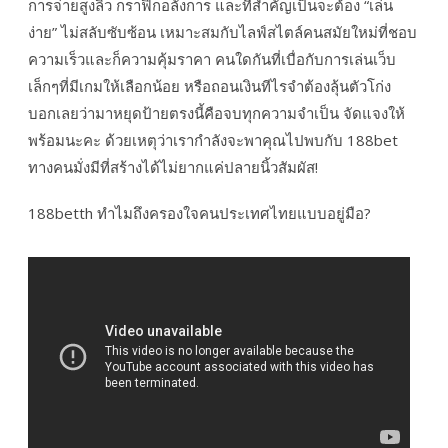
การจ่ายสูงลิ่ว กราฟิกอลังการ และที่สำคัญเป็นจะต้อง “เล่น
ง่าย” ไม่สลับซับซ้อน เหมาะสมกับไลฟ์สไตล์คนสมัยใหม่ที่ชอบ
ความเร็วและก็ความคุ้มราคา คนใดกันที่เบื่อกับการเล่นเว็บ
เล็กๆที่มีเกมให้เลือกน้อย หรือถอนเงินทีไรจำต้องลุ้นตัวโก่ง
บอกเลยว่ามาหยุดป้ายตรงนี้คือจบทุกความจำเป็น จัดแจงให้
พร้อมนะคะ ด้วยเหตุว่าเรากำลังจะพาคุณไปพบกับ 188bet
ทางคนมั่งมีที่สร้างได้ไม่ยากแค่ปลายนิ้วสัมผัส!
188betth ทำไมถึงครองใจคนประเทศไทยแบบอยู่มือ?