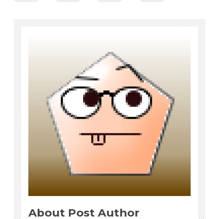
About Post Author