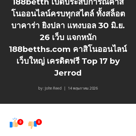
188betth เปิดประสบการณ์คาสิ
โนออนไลน์ครบทุกสไตล์ ทั้งสล็อต
บาคาร่า ยิงปลา แทงบอล 30 มิ.ย.
26 เว็บ แจกหนัก
188betths.com คาสิโนออนไลน์
เว็บใหญ่ เครดิตฟรี Top 17 by
Jerrod
by :
John Reed
14 พฤษภาคม 2026
0
0