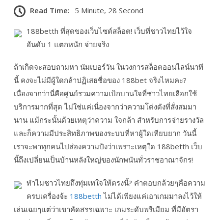
Read Time:
5 Minute, 28 Second
188betth ที่สุดของเว็บไซต์สล็อต! เว็บที่ชาวไทยไว้ใจ
อันดับ 1 แตกหนัก จ่ายจริง
ถ้าเกิดจะสอบถามหา นัมเบอร์วัน ในวงการสล็อตออนไลน์นาที
นี้ คงจะไม่มีผู้ใดกล้าปฏิเสธชื่อของ 188bet จริงไหมคะ?
เนื่องจากว่านี่คือศูนย์รวมความเบิกบานใจที่ชาวไทยเลือกใช้
บริการมากที่สุด ไม่ใช่แค่เนื่องจากว่าความโด่งดังที่สั่งสมมา
นาน แม้กระนั้นด้วยเหตุว่าความ ใจกล้า สำหรับการจ่ายรางวัล
และก็ความมีประสิทธิภาพของระบบที่หาผู้ใดเทียบยาก วันนี้
เราจะพาทุกคนไปส่องความปังว่าเพราะเหตุใด 188betth เว็บ
นี้ถึงเปลี่ยนเป็นบ้านหลังใหญ่ของนักพนันทั่วราชอาณาจักร!
ทำไมชาวไทยถึงทุ่มเทใจให้ตรงนี้? คำตอบกล้วยๆคือความ
ครบเครื่องจ้ะ
188betth
ไม่ได้เพียงแค่เอาเกมมาลงไว้ให้
เล่นเฉยๆแต่ว่าเขาคัดสรรเฉพาะ เกมระดับพรีเมียม ที่มีอัตรา