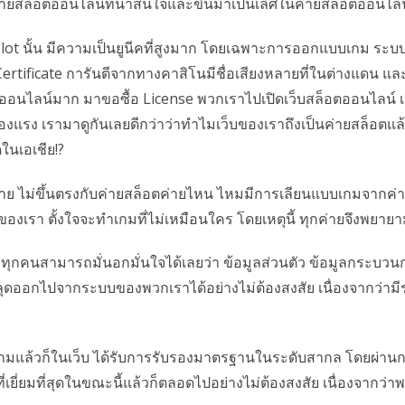
่ายสล็อตออนไลน์ที่น่าสนใจและขึ้นมาเป็นเลิศในค่ายสล็อตออนไลน
pg slot นั้น มีความเป็นยูนีคที่สูงมาก โดยเฉพาะการออกแบบเกม 
rtificate การันตีจากทางคาสิโนมีชื่อเสียงหลายที่ในต่างแดน และก็
ล็อตออนไลน์มาก มาขอซื้อ License พวกเราไปเปิดเว็บสล็อตออนไลน์ เ
เองแรง เรามาดูกันเลยดีกว่าว่าทำไมเว็บของเราถึงเป็นค่ายสล็อตแล
ดในเอเชีย!?
กมาย ไม่ขึ้นตรงกับค่ายสล็อตค่ายไหน ไหมมีการเลียนแบบเกมจากค่า
า ของเรา ตั้งใจจะทำเกมที่ไม่เหมือนใคร โดยเหตุนี้ ทุกค่ายจึงพ
ทุกคนสามารถมั่นอกมั่นใจได้เลยว่า ข้อมูลส่วนตัว ข้อมูลกระบวน
ุดออกไปจากระบบของพวกเราได้อย่างไม่ต้องสงสัย เนื่องจากว่าม
นเกมแล้วก็ในเว็บ ได้รับการรับรองมาตรฐานในระดับสากล โดยผ่าน
ที่เยี่ยมที่สุดในขณะนี้แล้วก็ตลอดไปอย่างไม่ต้องสงสัย เนื่องจาก