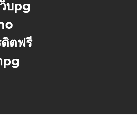
เว็บpg
ino
ดิตฟรี
้าpg