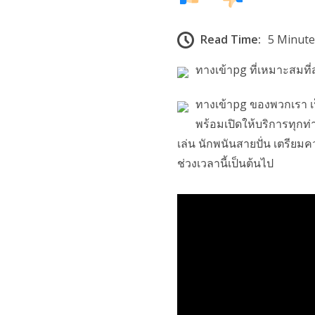
Read Time:
5 Minute
ทางเข้าpg ที่เหมาะสมที
ทางเข้าpg ของพวกเรา เ
พร้อมเปิดให้บริการทุกท
เล่น นักพนันสายปั่น เตรียม
ช่วงเวลานี้เป็นต้นไป