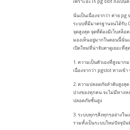
เพราะอะไร pg slot ถึงเป็นค
นั่นเป็นเนื่องจากว่า ค่าย 
ระบบที่มีมาตรฐานจนได้รับ Ce
จุดสูงสุด จุดที่ต้องมีเว็บส
มองเห็นอยู่มากในตอนนี้นั่น
เปิดใหม่ที่น่าจับตาดูเยอะที่สุ
1. ความเป็นตัวเองที่สูงมา
เนื่องจากว่า pgslot ทางเข้
2. ความปลอดภัยลำดับสูงสุด 
ปวงของทุกคน จะไม่มีทางหล
ปลอดภัยชั้นสูง
3. ระบบทุกๆสิ่งทุกๆอย่างใ
รวมทั้งเป็นระบบใหม่ปัจจุบัน