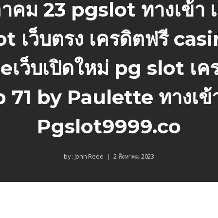
ลาคม 23 pgslot ทางเข้า 
ot เว็บตรง เครดิตฟรี cas
eเว็บเปิดใหม่ pg slot เคร
 71 by Paulette ทางเข
Pgslot9999.co
by :
John Reed
2 สิงหาคม 2023