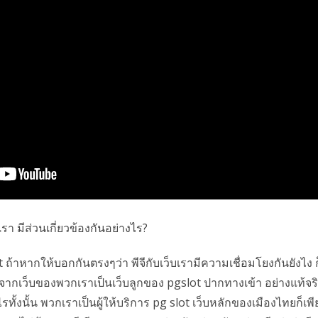
เรา มีส่วนเกี่ยวข้องกันอย่างไร?
ot ถ้าหากให้บอกกันตรงๆว่า พีจีกับเว็บเรามีความเชื่อมโยงกันยังไ
ื่องจากเว็บของพวกเราเป็นเว็บลูกของ pgslot ปากทางเข้า อย่างแท้จร
ไรทั้งนั้น พวกเราเป็นผู้ให้บริการ pg slot เว็บหลักของเมืองไทยก็เพ