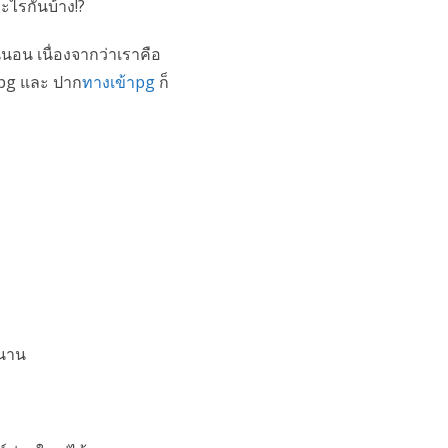
ะไรกันบ้าง!?
่นอน เนื่องจากว่าเราคือ
้าpg และ ปาก
ทางเข้าpg
ก็
านาน