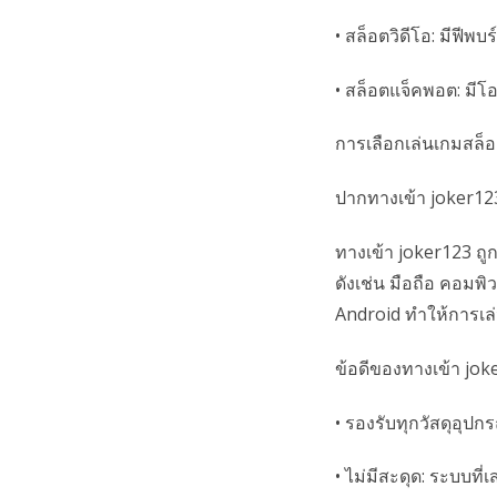
• สล็อตวิดีโอ: มีฟีพบ
• สล็อตแจ็คพอต: มี
การเลือกเล่นเกมสล็อตท
ปากทางเข้า joker123
ทางเข้า joker123 ถูก
ดังเช่น มือถือ คอมพิ
Android ทำให้การเล่
ข้อดีของทางเข้า jok
• รองรับทุกวัสดุอุปกร
• ไม่มีสะดุด: ระบบที