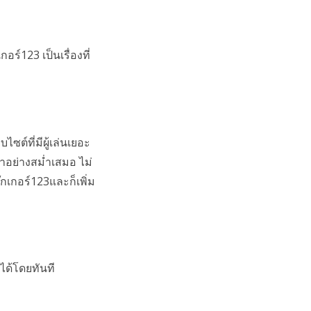
อร์123 เป็นเรื่องที่
ไซต์ที่มีผู้เล่นเยอะ
ก่าอย่างสม่ำเสมอ ไม่
กเกอร์123และก็เพิ่ม
มได้โดยทันที