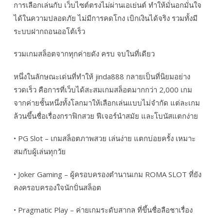
การเลือกเล่นกับ เว็บไซต์ตรงไม่ผ่านเอเย่นต์ ทำให้มั่นอกมั่นใจ
ได้ในความปลอดภัย ไม่มีการคดโกง เบิกเงินได้จริง รวมทั้งมี
ระบบฝากถอนออโต้เร็ว
รวมเกมสล็อตจากทุกค่ายดัง ครบ จบในที่เดียว
หนึ่งในลักษณะเด่นที่ทำให้ jinda888 กลายเป็นที่นิยมอย่าง
รวดเร็ว คือการที่เว็บได้สะสมเกมสล็อตมากกว่า 2,000 เกม
จากค่ายชั้นหนึ่งทั้งโลกมาให้เลือกเล่นแบบไม่จำกัด แต่ละเกม
ล้วนขึ้นชื่อเรื่องกราฟิกสวย ฟีเจอร์นำสมัย และโบนัสแตกง่าย
• PG Slot – เกมสล็อตภาพสวย เล่นง่าย แตกบ่อยครั้ง เหมาะ
สมกับผู้เล่นทุกวัย
• Joker Gaming – ผู้ครอบครองตำนานเกม ROMA SLOT ที่ยัง
คงครอบครองใจนักปั่นสล็อต
• Pragmatic Play – ค่ายเกมระดับสากล ที่ขึ้นชื่อลือชาเรื่อง