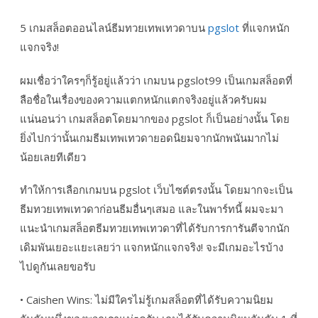
5 เกมสล็อตออนไลน์ธีมทวยเทพเทวดาบน
pgslot
ที่แจกหนัก
แจกจริง!
ผมเชื่อว่าใครๆก็รู้อยู่แล้วว่า เกมบน pgslot99 เป็นเกมสล็อตที่
ลือชื่อในเรื่องของความแตกหนักแตกจริงอยู่แล้วครับผม
แน่นอนว่า เกมสล็อตโดยมากของ pgslot ก็เป็นอย่างนั้น โดย
ยิ่งไปกว่านั้นเกมธีมเทพเทวดายอดนิยมจากนักพนันมากไม่
น้อยเลยทีเดียว
ทำให้การเลือกเกมบน pgslot เว็บไซต์ตรงนั้น โดยมากจะเป็น
ธีมทวยเทพเทวดาก่อนธีมอื่นๆเสมอ และในพาร์ทนี้ ผมจะมา
แนะนำเกมสล็อตธีมทวยเทพเทวดาที่ได้รับการการันตีจากนัก
เดิมพันเยอะแยะเลยว่า แจกหนักแจกจริง! จะมีเกมอะไรบ้าง
ไปดูกันเลยขอรับ
• Caishen Wins: ไม่มีใครไม่รู้เกมสล็อตที่ได้รับความนิยม