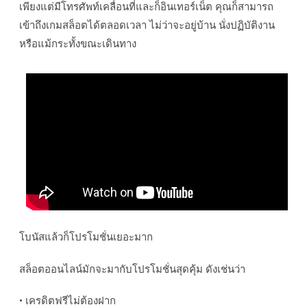
เพียงแต่มีโทรศัพท์เคลื่อนที่และก็อินเทอร์เน็ต คุณก็สามารถ
เข้าถึงเกมสล็อตได้ตลอดเวลา ไม่ว่าจะอยู่บ้าน นั่งปฏิบัติงาน
หรือแม้กระทั้งขณะเดินทาง
โบนัสแล้วก็โปรโมชั่นเยอะมาก
สล็อตออนไลน์มักจะมากับโปรโมชั่นสุดคุ้ม ดังเช่นว่า
• เครดิตฟรีไม่ต้องฝาก