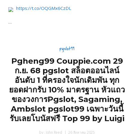
https://t.co/OQGMx6CzDL
…
pgslot99
Pgheng99 Couppie.com 29
ก.ย. 68 pgslot สล็อตออนไลน์
อันดับ 1 ที่ครองใจนักเดิมพัน ทุก
ยอดฝากรับ 10% มาตรฐาน หัวแถว
ของวงการPgslot, Sagaming,
Ambslot pgslot99 เฉพาะวันนี้
รับเลยโบนัสฟรี Top 99 by Luigi
by :
John Reed
26 สิงหาคม 2025