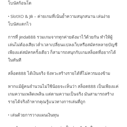
โบนัสก้อนโต
• SlotXO & Jili – ค่ายเกมที่เน้นย้ำความสนุกสนาน เล่นง่าย
โบนัสแตกไว
การที่ jinda888 รวมเกมจากทุกค่ายดังมาไว้ด้วยกัน ทำให้ผู้
เล่นไม่ต้องเสียเวล่ำเวลาเปลี่ยนแปลงเว็บหรือสมัครหลายบัญชี
เพียงแต่สมัครครั้งเดียว ก็สามารถสนุกกับเกมสล็อตที่อยากได้
ในทันที
สล็อต888 ได้เงินจริง จังหวะสร้างรายได้ที่ไม่ควรมองข้าม
หากแม้ผู้คนจำนวนไม่ใช้น้อยจะเห็นว่า สล็อต888 เป็นเพียงแค่
เกมความเพลิดเพลิน แต่ตามความเป็นจริง มันสามารถสร้าง
รายได้จริงถ้าหากคุณรู้แนวทางการเล่นที่ถูก
• เล่นด้วยการวางแผนเงินทุน