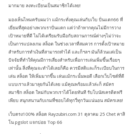
มากมาย ลงทะเบียนเป็นสมาชิกได้เลย!
มองเห็นไหมครับผมว่า แม้กระทั่งคุณเล่นกับเว็บ ปั่นแตก66 ที่
เยี่ยมที่สุดอย่างพวกเราปั่นแตก แต่ว่าถ้าหากคุณไม่มีการวาง
เป้าหมายที่ดี ไม่ได้เตรียมรับมือกับสถานการณ์ต่างๆไม่ว่าจะ
เป็นการแปลงเกม สล็อต ในช่วงเวลาที่สมควร การตั้งเป้าหมาย
สำหรับการทำเงินที่สามารถทำได้ และก็ฯลฯ มันก็ล้วนแต่เป็น
ปัจจัยที่ทำให้คุณมีการเสี่ยงสำหรับเพื่อการเล่นเพิ่มขึ้นเรื่อยๆ
เท่านั้น สิ่งที่คุณจะทำได้เลยก็คือ ควรมีสติและก็ระเบียบในการ
เล่น สล็อต ให้เพิ่มมากขึ้น เล่นแม้กระนั้นพอดี เลือกเว็บไซต์ที่ดี
แบบเราแล้วมาลุยกันได้เลย แม้คุณพร้อมแล้วล่ะก็ สมัคร
สมาชิก สล็อต ใหม่กับพวกเราได้โดยทันที รับโบนัสเครดิตฟรี
เพียบ สนุกสนานกับเกมที่ชอบได้ทุกวี่ทุกวันแน่นอน สมัครเลย!
เว็บตรง100% สล็อต Rayzubiri.com 31 ตุลาคม 25 Chet คาสิ
โน pgslot แจกบ่อย Top 66