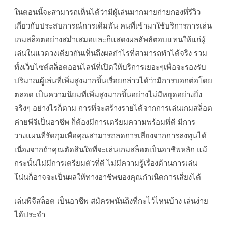
ในตอนนี้จะสามารถเห็นได้ว่ามีผู้เล่นมากมายก่ายกองที่รีวิว
เกี่ยวกับประสบการณ์การเดิมพัน คนที่เข้ามาใช้บริการการเล่น
เกมสล็อตอย่างสม่ำเสมอและก็แสดงผลลัพธ์ตอบแทนให้แก่ผู้
เล่นในแวดวงเดียวกันเห็นถึงผลกำไรที่สามารถทำได้จริง รวม
ทั้งเว็บไซต์สล็อตออนไลน์ที่เปิดให้บริการเยอะๆเพื่อจะรองรับ
ปริมาณผู้เล่นที่เพิ่มสูงมากขึ้นเรื่อยกล่าวได้ว่ามีการบอกต่อโดย
ตลอด เป็นความนิยมที่เพิ่มสูงมากขึ้นอย่างไม่มีหยุดอย่างยิ่ง
จริงๆ อย่างไรก็ตาม การที่จะสร้างรายได้จากการเล่นเกมสล็อต
ค่ายพีจีเป็นอาชีพ ก็ต้องมีการเตรียมความพร้อมที่ดี มีการ
วางแผนที่รัดกุมเพื่อคุณสามารถลดการเสี่ยงจากการลงทุนได้
เนื่องจากถ้าคุณตัดสินใจที่จะเล่นเกมสล็อตเป็นอาชีพหลัก แม้
กระนั้นไม่มีการเตรียมตัวที่ดี ไม่มีความรู้เรื่องด้านการเล่น
โน่นก็อาจจะเป็นผลให้ทางอาชีพของคุณกำเนิดการเสี่ยงได้
เล่นพีจีสล็อต เป็นอาชีพ สมัครพนันถึงที่กะไว้ไหนบ้าง เล่นง่าย
ได้ประจำ