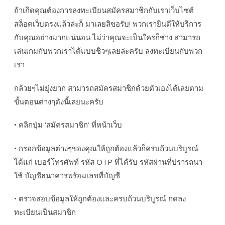
ถ้าเกิดคุณต้องการลงทะเบียนสมัครสมาชิกกับเราเว็บไซต์
สล็อตเว็บตรงแล้วล่ะก็ มาเลยสิขอรับ! พวกเรายินดีให้บริการ
กับคุณอย่างมากแน่นอน ไม่ว่าคุณจะเป็นใครก็ช่าง สามารถ
เล่นเกมกับพวกเราได้แบบชิวๆเลยล่ะครับ ลงทะเบียนกับพวก
เรา
กล้วยๆไม่ยุ่งยาก สามารถสมัครสมาชิกด้วยตัวเองได้เลยตาม
ขั้นตอนต่างๆดังนี้เลยนะครับ
• คลิกปุ่ม ‘สมัครสมาชิก’ ที่หน้าเว็บ
• กรอกข้อมูลต่างๆของคุณให้ถูกต้องแล้วก็ครบถ้วนบริบูรณ์
ได้แก่ เบอร์โทรศัพท์ รหัส OTP ที่ได้รับ รหัสผ่านที่ปรารถนา
ใช้ บัญชีธนาคารพร้อมเลขที่บัญชี
• ตรวจสอบข้อมูลให้ถูกต้องและครบถ้วนบริบูรณ์ กดลง
ทะเบียนเป็นสมาชิก