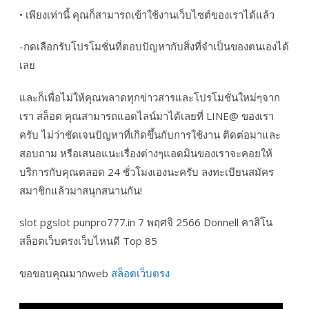
• เพียงเท่านี้ คุณก็สามารถเข้าใช้งานเว็บไซต์ของเราได้แล้ว
-กดเลือกรับโปรโมชั่นที่ตอบปัญหากับสิ่งที่จำเป็นของตนเองได้
เลย
และก็เพื่อไม่ให้คุณพลาดทุกข่าวสารและโปรโมชั่นใหม่ๆจาก
เรา สล็อต คุณสามารถแอดไลน์มาได้เลยที่ LINE@ ของเรา
ครับ ไม่ว่าชัดเจนปัญหาที่เกิดขึ้นกับการใช้งาน ติดต่อมาและ
สอบถาม หรือเสนอแนะเรื่องต่างๆแอดมินของเราจะคอยให้
บริการกับคุณตลอด 24 ชั่วโมงเองนะครับ ลงทะเบียนสมัคร
สมาชิกแล้วมาสนุกสนานกัน!
slot pgslot punpro777.in 7 พฤศจิ 2566 Donnell คาสิโน
สล็อตเว็บตรงเว็บไหนดี Top 85
ขอขอบคุณมากweb
สล็อตเว็บตรง