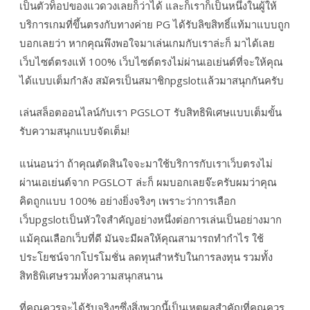
เป็นตัวท็อปของแวดวงเลยก็ว่าได้ และก็เราก็เป็นหนึ่งในผู้ให้
บริการเกมที่ขึ้นตรงกับทางค่าย PG ได้รับลิขสิทธิ์แท้มาแบบถูก
บอกเลยว่า หากคุณพึงพอใจมาเล่นเกมกับเราล่ะก็ มาได้เลย
เว็บไซต์ตรงแท้ 100% เว็บไซต์ตรงไม่ผ่านเอเย่นต์ที่จะให้คุณ
ได้แบบเต็มกำลัง สมัครเป็นสมาชิกpgslotแล้วมาสนุกกันครับ
เล่นสล็อตออนไลน์กับเรา PGSLOT รับสิทธิพิเศษแบบเต็มขั้น
รับความสนุกแบบจัดเต็ม!
แน่นอนว่า ถ้าคุณตัดสินใจจะมาใช้บริการกับเราเว็บตรงไม่
ผ่านเอเย่นต์จาก PGSLOT ล่ะก็ ผมบอกเลยจ๊ะครับผมว่าคุณ
คิดถูกแบบ 100% อย่างยิ่งจริงๆ เพราะว่าการเลือก
เว็บpgslotเป็นหัวใจสำคัญอย่างหนึ่งต่อการเล่นเป็นอย่างมาก
แม้คุณเลือกเว็บที่ดี มันจะมีผลให้คุณสามารถทำกำไร ใช้
ประโยชน์จากโปรโมชั่น ลดทุนสำหรับในการลงทุน รวมทั้ง
สิทธิพิเศษรวมทั้งความสนุกสนาน
ที่คุณควรจะได้รับจริงๆซึ่งสิ่งพวกนี้เป็นเหตุผลสำคัญที่คุณควร