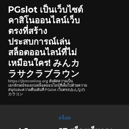
Skip
PGslot เป็นเว็บไซต์
to
คาสิโนออนไลน์เว็บ
content
ตรงที่สร้าง
ประสบการณ์เล่น
สล็อตออนไลน์ที่ไม่
เหมือนใคร! みんカ
ラサクラブラウン
https://jbmronline.org สัมผัสความเป็น
เอกลักษณ์ของเกมสล็อตออนไลน์ที่เต็มไปด้วยความ
สนุกและความตื่นเต้นที่ PGslot เว็บตรง!みんなの
カラコン
สล็อต