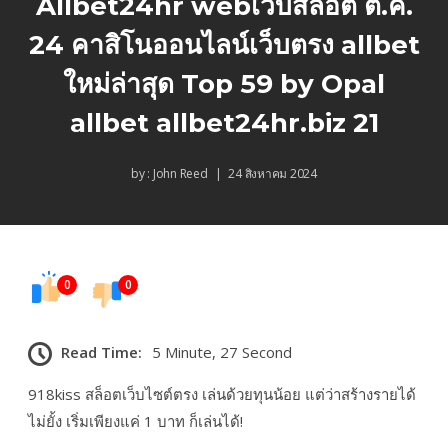
Allbet24hr webเว็บสล็อต ต.ค.
24 คาสิโนออนไลน์เว็บตรง allbet
ใหม่ล่าสุด Top 59 by Opal
allbet allbet24hr.biz 21
by :
John Reed
24 สิงหาคม 2024
0
0
Read Time:
5 Minute, 27 Second
918kiss สล็อตเว็บไซต์ตรง เล่นด้วยทุนน้อย แต่ว่าสร้างรายได้
ไม่ยั้ง เริ่มเพียงแค่ 1 บาท ก็เล่นได้!