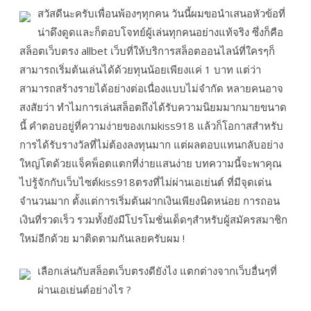
สวัสดีนะครับเพื่อนพ้องๆทุกคน วันนี้ผมขอนำเสนอหัวข้อที่
น่าดึงดูดและก็ตอบโจทย์ผู้เล่นทุกคนอย่างแท้จริง ซึ่งก็คือ
สล็อตเว็บตรง allbet เว็บที่ให้บริการสล็อตออนไลน์ที่ใครๆก็
สามารถเริ่มต้นเล่นได้ด้วยทุนน้อยเพียงแค่ 1 บาท แต่ว่า
สามารถสร้างรายได้อย่างต่อเนื่องแบบไม่จำกัด หลายคนอาจ
สงสัยว่า ทำไมการเล่นสล็อตถึงได้รับความนิยมมากมายขนาด
นี้ คำตอบอยู่ที่ความง่ายของเกมkiss918 แล้วก็โอกาสสำหรับ
การได้รับรางวัลที่ไม่ต้องลงทุนมาก แต่ผลตอบแทนกลับอย่าง
ใหญ่โตด้วยแจ็คพ็อตแตกที่ง่ายแสนง่าย บทความนี้จะพาคุณ
ไปรู้จักกับเว็บไซต์kiss918ตรงที่ไม่ผ่านเอเย่นต์ ที่มีจุดเด่น
จำนวนมาก ตั้งแต่การเริ่มต้นฝากเงินเพียงนิดหน่อย การถอน
เงินที่รวดเร็ว รวมทั้งยังมีโปรโมชั่นเด็ดๆสำหรับผู้สมัครสมาชิก
ใหม่อีกด้วย มาติดตามกันเลยครับผม !
เลือกเล่นกับสล็อตเว็บตรงดียังไง แตกต่างจากเว็บอื่นๆที่
ผ่านเอเย่นต์อย่างไร ?