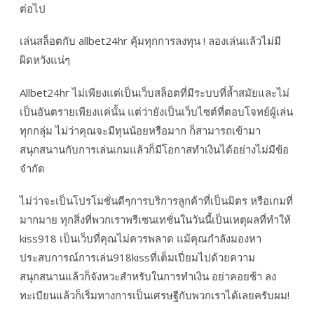
ต่อไป
เล่นสล็อตกับ allbet24hr คุ้มทุกการลงทุน ! ลองเล่นแล้วไม่มี
ผิดหวังแน่ๆ
Allbet24hr ไม่เพียงแต่เป็นเว็บสล็อตที่มีระบบที่ล้ำสมัยและไม่
เป็นอันตรายเพียงแค่นั้น แต่ว่ายังเป็นเว็บไซต์ที่ตอบโจทย์ผู้เล่น
ทุกกลุ่ม ไม่ว่าคุณจะมีทุนน้อยหรือมาก ก็สามารถเข้ามา
สนุกสนานกับการเล่นเกมแล้วก็มีโอกาสทำเงินได้อย่างไม่มีข้อ
จำกัด
ไม่ว่าจะเป็นโปรโมชั่นดีๆการบริการลูกค้าที่เป็นมิตร หรือเกมที่
มากมาย ทุกสิ่งที่พวกเราพรีเซนเทชั่นในวันนี้เป็นเหตุผลที่ทำให้
kiss918 เป็นเว็บที่คุณไม่ควรพลาด แม้คุณกำลังมองหา
ประสบการณ์การเล่น918kissที่เต็มเปี่ยมไปด้วยความ
สนุกสนานแล้วก็จังหวะสำหรับในการทำเงิน อย่าคอยช้า ลง
ทะเบียนแล้วก็เริ่มทางการเป็นเศรษฐีกับพวกเราได้เลยครับผม!