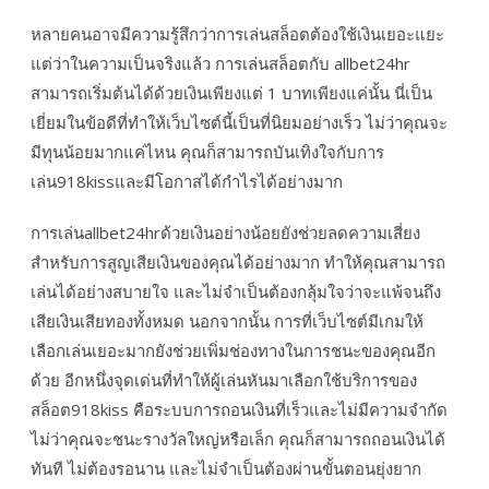
หลายคนอาจมีความรู้สึกว่าการเล่นสล็อตต้องใช้เงินเยอะแยะ
แต่ว่าในความเป็นจริงแล้ว การเล่นสล็อตกับ allbet24hr
สามารถเริ่มต้นได้ด้วยเงินเพียงแต่ 1 บาทเพียงแค่นั้น นี่เป็น
เยี่ยมในข้อดีที่ทำให้เว็บไซต์นี้เป็นที่นิยมอย่างเร็ว ไม่ว่าคุณจะ
มีทุนน้อยมากแค่ไหน คุณก็สามารถบันเทิงใจกับการ
เล่น918kissและมีโอกาสได้กำไรได้อย่างมาก
การเล่นallbet24hrด้วยเงินอย่างน้อยยังช่วยลดความเสี่ยง
สำหรับการสูญเสียเงินของคุณได้อย่างมาก ทำให้คุณสามารถ
เล่นได้อย่างสบายใจ และไม่จำเป็นต้องกลุ้มใจว่าจะแพ้จนถึง
เสียเงินเสียทองทั้งหมด นอกจากนั้น การที่เว็บไซต์มีเกมให้
เลือกเล่นเยอะมากยังช่วยเพิ่มช่องทางในการชนะของคุณอีก
ด้วย อีกหนึ่งจุดเด่นที่ทำให้ผู้เล่นหันมาเลือกใช้บริการของ
สล็อต918kiss คือระบบการถอนเงินที่เร็วและไม่มีความจำกัด
ไม่ว่าคุณจะชนะรางวัลใหญ่หรือเล็ก คุณก็สามารถถอนเงินได้
ทันที ไม่ต้องรอนาน และไม่จำเป็นต้องผ่านขั้นตอนยุ่งยาก