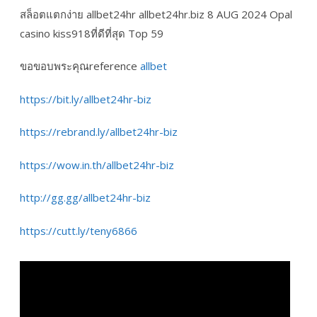
สล็อตแตกง่าย allbet24hr allbet24hr.biz 8 AUG 2024 Opal
casino kiss918ที่ดีที่สุด Top 59
ขอขอบพระคุณreference
allbet
https://bit.ly/allbet24hr-biz
https://rebrand.ly/allbet24hr-biz
https://wow.in.th/allbet24hr-biz
http://gg.gg/allbet24hr-biz
https://cutt.ly/teny6866