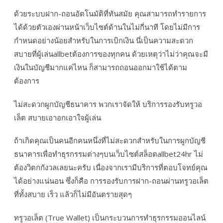
ด้วยระบบฝาก-ถอนอัตโนมัติที่ทันสมัย คุณสามารถทำรายการ
ได้ด้วยตัวเองผ่านหน้าเว็บไซต์ด้านในไม่กี่นาที โดยไม่มีการ
กำหนดอย่างน้อยสำหรับในการเบิกเงิน นี่เป็นความสะดวก
สบายที่ผู้เล่นallbetต้องการของทุกคน ด้วยเหตุว่าไม่ว่าคุณจะมี
เงินในบัญชีมากแค่ไหน ก็สามารถถอนออกมาใช้ได้ตาม
ต้องการ
ไม่สะดวกผูกบัญชีธนาคาร พวกเราจัดให้ บริการรองรับทรูวอ
เล็ต สบายเอาอกเอาใจผู้เล่น
ถ้าเกิดคุณเป็นคนอีกคนหนึ่งที่ไม่สะดวกสำหรับในการผูกบัญชี
ธนาคารเพื่อทำธุรกรรมต่างๆบนเว็บไซต์สล็อตallbet24hr ไม่
ต้องวิตกกังวลเลยนะครับ เนื่องจากเรามีบริการที่ตอบโจทย์คุณ
ได้อย่างแน่นอน ซึ่งก็คือ การรองรับการฝาก-ถอนผ่านทรูวอเล็ต
ที่ทั้งสบาย เร็ว แล้วก็ไม่มีอันตรายสุดๆ
ทรูวอเล็ต (True Wallet) เป็นกระบวนการทำธุรกรรมออนไลน์