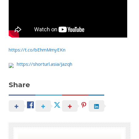
https://t.co/bEhmMmyEKn
https://shorturl.asia/Jazqh
Share