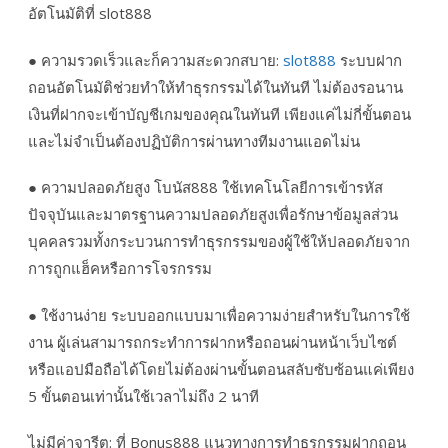
อัตโนมัติที่ slot888
● ความรวดเร็วและก็ความสะดวกสบาย:
slot888
ระบบฝาก
ถอนอัตโนมัติช่วยทำให้ทำธุรกรรมได้ในทันที ไม่ต้องรอนาน
เงินที่ฝากจะเข้าบัญชีเกมของคุณในทันที เพียงแค่ไม่กี่ขั้นตอน
และไม่จำเป็นต้องปฏิบัติการผ่านทางทีมงานแอดไม่น
● ความปลอดภัยสูง โบนัส888 ใช้เทคโนโลยีการเข้ารหัส
ปัจจุบันและมาตรฐานความปลอดภัยสูงเพื่อรักษาข้อมูลส่วน
บุคคลรวมทั้งกระบวนการทำธุรกรรมของผู้ใช้ให้ปลอดภัยจาก
การถูกแฮ็คหรือการโจรกรรม
● ใช้งานง่าย ระบบออกแบบมาเพื่อความง่ายสำหรับในการใช้
งาน ผู้เล่นสามารถกระทำการฝากหรือถอนผ่านหน้าเว็บไซต์
หรือแอปมือถือได้โดยไม่ต้องผ่านขั้นตอนสลับซับซ้อนแค่เพียง
5 ขั้นตอนเท่านั้นใช้เวลาไม่ถึง 2 นาที
ไม่มีค่าจารีต: ที่ Bonus888 แนวทางการทำธุรกรรมฝากถอน