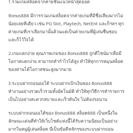
1.รวมเกมสล็อตจากค่ายชั้นแนวหน้าสุดยอด
Bonus888 มีการรวมเกมสล็อตจากค่ายเกมที่มีชื่อเสียงมากไม่
น้อยเลยทีเดียว เช่น PG Slot, Playtech, NetEnt และก็ฯลฯ ทุก
ค่ายเกมที่เราเลือกมานั้นล้วนแต่เป็นค่ายเกมที่ผู้เล่นชื่นชอบ
และก็ไว้ใจได้
2.เกมแตกง่าย คุณภาพเกมของ Bonus888 ถูกดีไซน์มาเพื่อมี
โอกาสแตกง่าย สามารถทำกำไรได้สูง ทำให้ทุกการหมุนสล็อต
ของท่านได้โอกาสชนะสูงมากมาย
3.ระบบฝากถอนออโต้ ระบบฝากเบิกเงินของ Bonus888
ทำงานอย่างรวดเร็วรวมทั้งอัตโนมัติ ทำให้ทุกวิธีการทำรายการ
เป็นไปอย่างสะดวกสบายและเร็วทันใจ ไม่ต้องรอนาน
ระบบฝากถอนออโต้ของ Bonus888 สล็อต888 เป็นหนึ่งใน
ลักษณะเด่นที่ทำให้เว็บไซต์แห่งนี้ได้รับความนิยมเป็นอย่าง
มากในหมู่ผู้เล่นสล็อต นี่เป็นข้อดีหลักๆของระบบฝากถอน