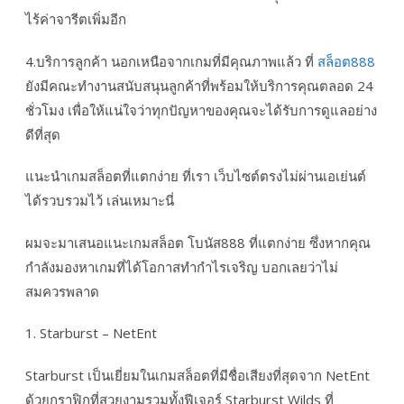
ไร้ค่าจารีตเพิ่มอีก
4.บริการลูกค้า นอกเหนือจากเกมที่มีคุณภาพแล้ว ที่
สล็อต888
ยังมีคณะทำงานสนับสนุนลูกค้าที่พร้อมให้บริการคุณตลอด 24
ชั่วโมง เพื่อให้แน่ใจว่าทุกปัญหาของคุณจะได้รับการดูแลอย่าง
ดีที่สุด
แนะนำเกมสล็อตที่แตกง่าย ที่เรา เว็บไซต์ตรงไม่ผ่านเอเย่นต์
ได้รวบรวมไว้ เล่นเหมาะนี่
ผมจะมาเสนอแนะเกมสล็อต โบนัส888 ที่แตกง่าย ซึ่งหากคุณ
กำลังมองหาเกมที่ได้โอกาสทำกำไรเจริญ บอกเลยว่าไม่
สมควรพลาด
1. Starburst – NetEnt
Starburst เป็นเยี่ยมในเกมสล็อตที่มีชื่อเสียงที่สุดจาก NetEnt
ด้วยกราฟิกที่สวยงามรวมทั้งฟีเจอร์ Starburst Wilds ที่