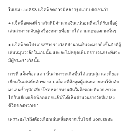
ในเกม slot888 แจ็คพ็อตอาจมีหลายรูปแบบ ดังเช่นว่า
● แจ็คพ็อตคงที่ รางวัลที่มีจำนวนเงินแน่นอนที่จะได้รับเมื่อผู้
เล่นสามารถจับคู่เครื่องหมายที่อยากได้ตามกฎของเกมนั้นๆ
● แจ็คพ็อตโปรเกรสซีฟ รางวัลที่จำนวนเงินจะมากยิ่งขึ้นดังที่ผู้
เล่นหมุนวงล้อในเกมนั้น และจะไม่หยุดเพิ่มตราบจนกระทั่งจะ
มีผู้ชนะรางวัลนั้น
การที่ แจ็คพ็อตแตก นั้นสามารถเกิดขึ้นได้แบบสุ่ม และก็ยอด
เยี่ยมในเสน่ห์หลักของเกมสล็อตที่ดึงดูดผู้เล่นหลายคนให้กลับ
มาเล่นซ้ำๆนักเสี่ยงโชคหลายท่านฝันใฝ่ถึงขณะที่พวกเขาจะ
ได้ยินเสียงแจ็คพ็อตแตกแล้วก็ได้เห็นจำนวนรางวัลที่แปลง
ชีวิตของพวกเขา
เพราะอะไรถึงต้องเลือกเล่นสล็อตจากเว็บไซต์ Bonus888