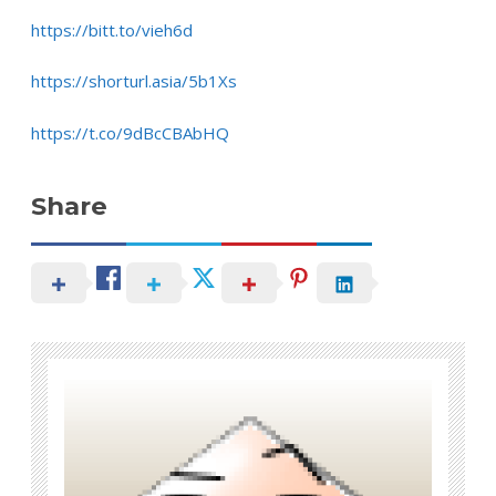
https://bitt.to/vieh6d
https://shorturl.asia/5b1Xs
https://t.co/9dBcCBAbHQ
Share