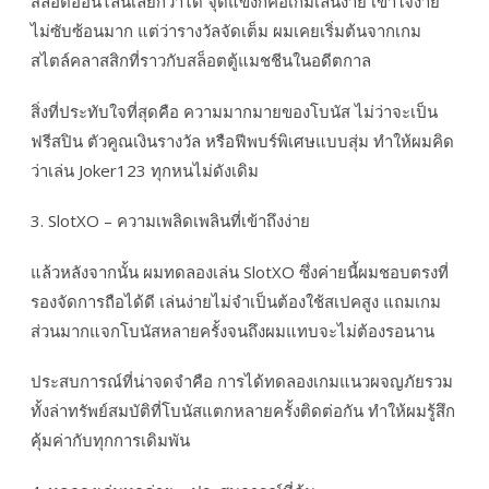
สล็อตออนไลน์เลยก็ว่าได้ จุดแข็งก็คือเกมเล่นง่าย เข้าใจง่าย
ไม่ซับซ้อนมาก แต่ว่ารางวัลจัดเต็ม ผมเคยเริ่มต้นจากเกม
สไตล์คลาสสิกที่ราวกับสล็อตตู้แมชชีนในอดีตกาล
สิ่งที่ประทับใจที่สุดคือ ความมากมายของโบนัส ไม่ว่าจะเป็น
ฟรีสปิน ตัวคูณเงินรางวัล หรือฟีพบร์พิเศษแบบสุ่ม ทำให้ผมคิด
ว่าเล่น Joker123 ทุกหนไม่ดังเดิม
3. SlotXO – ความเพลิดเพลินที่เข้าถึงง่าย
แล้วหลังจากนั้น ผมทดลองเล่น SlotXO ซึ่งค่ายนี้ผมชอบตรงที่
รองจัดการถือได้ดี เล่นง่ายไม่จำเป็นต้องใช้สเปคสูง แถมเกม
ส่วนมากแจกโบนัสหลายครั้งจนถึงผมแทบจะไม่ต้องรอนาน
ประสบการณ์ที่น่าจดจำคือ การได้ทดลองเกมแนวผจญภัยรวม
ทั้งล่าทรัพย์สมบัติที่โบนัสแตกหลายครั้งติดต่อกัน ทำให้ผมรู้สึก
คุ้มค่ากับทุกการเดิมพัน