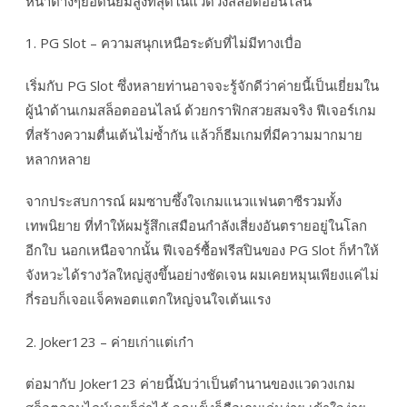
หน้าต่างๆยอดนิยมสูงที่สุดในแวดวงสล็อตออนไลน์
1. PG Slot – ความสนุกเหนือระดับที่ไม่มีทางเบื่อ
เริ่มกับ PG Slot ซึ่งหลายท่านอาจจะรู้จักดีว่าค่ายนี้เป็นเยี่ยมใน
ผู้นำด้านเกมสล็อตออนไลน์ ด้วยกราฟิกสวยสมจริง ฟีเจอร์เกม
ที่สร้างความตื่นเต้นไม่ซ้ำกัน แล้วก็ธีมเกมที่มีความมากมาย
หลากหลาย
จากประสบการณ์ ผมซาบซึ้งใจเกมแนวแฟนตาซีรวมทั้ง
เทพนิยาย ที่ทำให้ผมรู้สึกเสมือนกำลังเสี่ยงอันตรายอยู่ในโลก
อีกใบ นอกเหนือจากนั้น ฟีเจอร์ซื้อฟรีสปินของ PG Slot ก็ทำให้
จังหวะได้รางวัลใหญ่สูงขึ้นอย่างชัดเจน ผมเคยหมุนเพียงแค่ไม่
กี่รอบก็เจอแจ็คพอตแตกใหญ่จนใจเต้นแรง
2. Joker123 – ค่ายเก่าแต่เก๋า
ต่อมากับ Joker123 ค่ายนี้นับว่าเป็นตำนานของแวดวงเกม