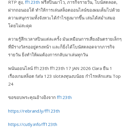
RTP สูง,
ff123th
ฟรีสปินมาไว, ภารกิจรายวัน, โบนัสตลอด,
ฝากถอนออโต้ ทำให้การเล่นสล็อตออนไลน์ของผมเต็มไปด้วย
ความสนุกรวมทั้งจังหวะได้กำไรสูงมากขึ้น เล่นได้สม่ำเสมอ
โดยไม่สะดุด
ความรู้สึกเวลาสปินแต่ละครั้ง มันเหมือนการเสี่ยงอันตรายเล็กๆ
ที่มีรางวัลรออยู่ตรงหน้า และก็ยิ่งได้โบนัสตลอดจากภารกิจ
รายวัน ยิ่งทำให้ผมต้องการกลับมาเล่นทุกวัน
พนันออนไลน์ ff123th ff123th 17 JAN 2026 Clara ยืน 1
เรื่องเกมสล็อต fafa 123 slotลงทุนงบน้อย กำไรหลักแสน Top
24
ขอขอบพระคุณอ้างอิงจาก
ff123th
https://rebrand.ly/ff123th
https://cutly.info/ff123th