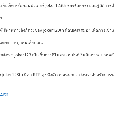
ท็บเล็ต หรือคอมพิวเตอร์ joker123th รองรับทุกระบบปฏิบัติการทั้
วก
ตได้ผ่านทางลิงก์ตรงของ joker123th ที่อัปเดตเสมอๆ เพื่อการเข้าเ
แตกง่ายที่ทุกคนเลือกเล่น
ซต์ตรง: joker123 เป็นเว็บตรงที่ไม่ผ่านเอเย่นต์ ยืนยันความปลอด
ง joker123th มีค่า RTP สูง ซึ่งมีความหมายว่าจังหวะสำหรับการ
23th