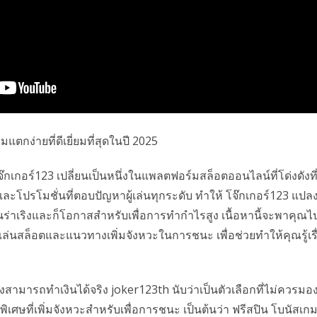
ตกง่ายที่ดีเยี่ยมที่สุดในปี 2025
 โจ๊กเกอร์123 เปลี่ยนเป็นหนึ่งในแพลตฟอร์มสล็อตออนไลน์ที่โด่งดังท
ะโปรโมชั่นที่ตอบปัญหาผู้เล่นทุกระดับ ทำให้ โจ๊กเกอร์123 แปลง
่าเริงและก็โอกาสสำหรับเพื่อการทำกำไรสูง เนื้อหานี้จะพาคุณไป
ล่นสล็อตและแนวทางเพิ่มจังหวะในการชนะ เพื่อช่วยทำให้คุณรู้เรื
ึ่งสามารถทำเงินได้จริง joker123th นับว่าเป็นตัวเลือกที่ไม่ควรม
ร์พิเศษที่เพิ่มจังหวะสำหรับเพื่อการชนะ เป็นต้นว่า ฟรีสปิน โบนัสเกม