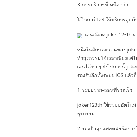
3. การบริการที่เหนือกว่า
โจ๊กเกอร์123 ให้บริการลูก
เล่นสล็อต joker123th ฝา
หนึ่งในลักษณะเด่นของ joker
ทำธุรกรรมใช้เวลาเพียงแต่ไม่
เล่นได้ง่ายๆ ยิ่งไปกว่านี้
รองรับอีกทั้งระบบ iOS แล้วก
1. ระบบฝาก-ถอนที่รวดเร็ว
joker123th ใช้ระบบอัตโนมัติ
ธุรกรรม
2. รองรับทุกแพลตฟอร์มการ