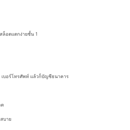
สล็อตแตกง่ายชั้น 1
่อ เบอร์โทรศัพท์ แล้วก็บัญชีธนาคาร
อต
ุณสบาย