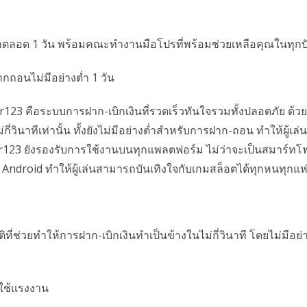
ค้าตลอด 1 วัน พร้อมคณะทำงานมือโปรที่พร้อมช่วยเหลือคุณในทุก
กถอนไม่มีอย่างต่ำ 1 วัน
123 คือระบบการฝาก-เบิกเงินที่รวดเร็วทันใจรวมทั้งปลอดภัย ด้วย
กี่วินาทีเท่านั้น ทั้งยังไม่มีอย่างต่ำสำหรับการฝาก-ถอน ทำให้ผู้เ
 joker123 ยังรองรับการใช้งานบนทุกแพลตฟอร์ม ไม่ว่าจะเป็นสมาร์ทโ
็ Android ทำให้ผู้เล่นสามารถบันเทิงใจกับเกมสล็อตได้ทุกหนทุกแห
ที่ช่วยทำให้การฝาก-เบิกเงินทำเป็นข้างในไม่กี่วินาที โดยไม่มีอย
ใช้แรงงาน