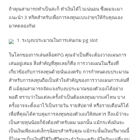
ถ้าคุณสามารถทำเป็นล่ะก็ ทำเงินได้ไวแน่นอน ซึ่งผมจะมา
แนะนำ 3 ทริคสำหรับเพื่อการลงทุนแบบง่ายๆให้กับคุณเอง
มาทดลองกัน!
1. ระบุงบประมาณในการเล่นเกม pg slot
ในโลกของการเล่นสล็อตPG คุณจำเป็นที่จะต้องวางแผนการ
เล่นอยู่เสมอ สิ่งสำคัญที่สุดเลยก็คือ การวางแผนในเรื่องที่
เกี่ยวข้องกับการลงทุนด้วยนั่นเองครับ การกำหนดงบประมาณ
สำหรับการลงทุนถือเป็นหัวใจสำคัญของการวางแผนการเล่นที่
ดี แม้คุณสามารถจัดแจงกับงบประมาณของตัวเองได้อย่าง
พอดี ทราบว่าในแต่ละครั้งจำเป็นต้องลงทุนมากแค่ไหน บาง
ครั้งอาจจะตั้งเอาไว้เป็นรายวัน รายสัปดาห์ หรือรายเดือนก็ได้
เพื่อที่คุณได้ควบคุมการลงทุนของตัวเองให้สมควร ถึงแม้ว่าจะ
เป็นสายทุนน้อยก็ยังต้องทำครับผม นอกนั้น แม้กระทั่งมันจะ
เป็นเงินเพียงแค่เล็กๆน้อยๆสำหรับคุณ แม้กระนั้นเงินปริมาณนี้
ก็ไม่ควรเป็นเงินที่ใช้ในชีวิตประจำวันนะครับ ผู้ใดกันแน่ที่แอบ