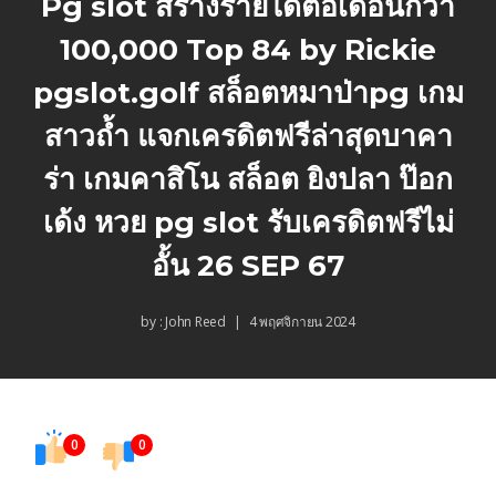
Pg slot สร้างรายได้ต่อเดือนกว่า
100,000 Top 84 by Rickie
pgslot.golf สล็อตหมาป่าpg เกม
สาวถ้ำ แจกเครดิตฟรีล่าสุดบาคา
ร่า เกมคาสิโน สล็อต ยิงปลา ป๊อก
เด้ง หวย pg slot รับเครดิตฟรีไม่
อั้น 26 SEP 67
by :
John Reed
4 พฤศจิกายน 2024
0
0