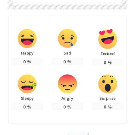
Happy
Sad
Excited
0
%
0
%
0
%
Sleepy
Angry
Surprise
0
%
0
%
0
%