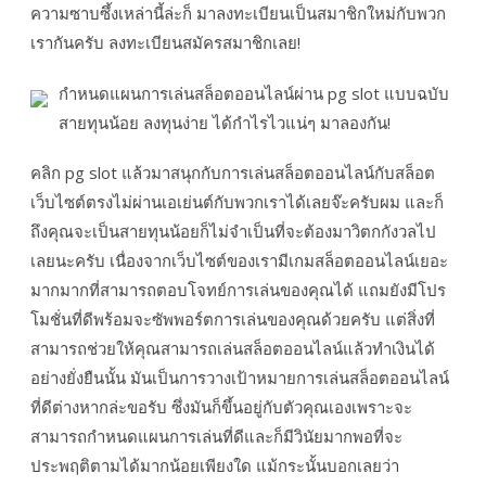
ความซาบซึ้งเหล่านี้ล่ะก็ มาลงทะเบียนเป็นสมาชิกใหม่กับพวก
เรากันครับ ลงทะเบียนสมัครสมาชิกเลย!
กำหนดแผนการเล่นสล็อตออนไลน์ผ่าน pg slot แบบฉบับ
สายทุนน้อย ลงทุนง่าย ได้กำไรไวแน่ๆ มาลองกัน!
คลิก pg slot แล้วมาสนุกกับการเล่นสล็อตออนไลน์กับสล็อต
เว็บไซต์ตรงไม่ผ่านเอเย่นต์กับพวกเราได้เลยจ๊ะครับผม และก็
ถึงคุณจะเป็นสายทุนน้อยก็ไม่จำเป็นที่จะต้องมาวิตกกังวลไป
เลยนะครับ เนื่องจากเว็บไซต์ของเรามีเกมสล็อตออนไลน์เยอะ
มากมากที่สามารถตอบโจทย์การเล่นของคุณได้ แถมยังมีโปร
โมชั่นที่ดีพร้อมจะซัพพอร์ตการเล่นของคุณด้วยครับ แต่สิ่งที่
สามารถช่วยให้คุณสามารถเล่นสล็อตออนไลน์แล้วทำเงินได้
อย่างยั่งยืนนั้น มันเป็นการวางเป้าหมายการเล่นสล็อตออนไลน์
ที่ดีต่างหากล่ะขอรับ ซึ่งมันก็ขึ้นอยู่กับตัวคุณเองเพราะจะ
สามารถกำหนดแผนการเล่นที่ดีและก็มีวินัยมากพอที่จะ
ประพฤติตามได้มากน้อยเพียงใด แม้กระนั้นบอกเลยว่า