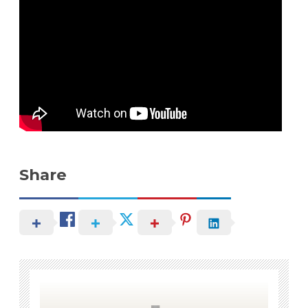
Share