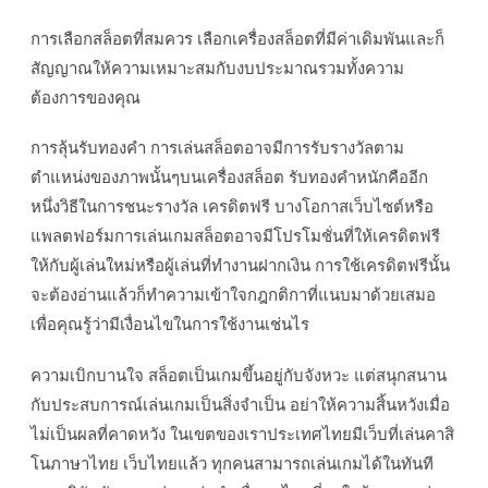
การเลือกสล็อตที่สมควร เลือกเครื่องสล็อตที่มีค่าเดิมพันและก็
สัญญาณให้ความเหมาะสมกับงบประมาณรวมทั้งความ
ต้องการของคุณ
การลุ้นรับทองคำ การเล่นสล็อตอาจมีการรับรางวัลตาม
ตำแหน่งของภาพนั้นๆบนเครื่องสล็อต รับทองคำหนักคืออีก
หนึ่งวิธีในการชนะรางวัล เครดิตฟรี บางโอกาสเว็บไซต์หรือ
แพลตฟอร์มการเล่นเกมสล็อตอาจมีโปรโมชั่นที่ให้เครดิตฟรี
ให้กับผู้เล่นใหม่หรือผู้เล่นที่ทำงานฝากเงิน การใช้เครดิตฟรีนั้น
จะต้องอ่านแล้วก็ทำความเข้าใจกฎกติกาที่แนบมาด้วยเสมอ
เพื่อคุณรู้ว่ามีเงื่อนไขในการใช้งานเช่นไร
ความเบิกบานใจ สล็อตเป็นเกมขึ้นอยู่กับจังหวะ แต่สนุกสนาน
กับประสบการณ์เล่นเกมเป็นสิ่งจำเป็น อย่าให้ความสิ้นหวังเมื่อ
ไม่เป็นผลที่คาดหวัง ในเขตของเราประเทศไทยมีเว็บที่เล่นคาสิ
โนภาษาไทย เว็บไทยแล้ว ทุกคนสามารถเล่นเกมได้ในทันที