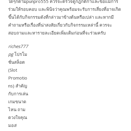
ใดๆก็ตามpunpro555 ควรจะตรวจดูกฎกติกาและข้อแม้การ
ร่วมให้รอบคอบ และพินิจว่าคุณพร้อมจะรับการเสี่ยงที่อาจเกิด
ขึ้นได้กับกิจกรรมดังที่กล่าวมาข้างต้นหรือเปล่า และหากมี
คำถามหรือเรื่องที่น่าสงสัยเกี่ยวกับกิจกรรมเหล่านี้ ควรจะ
สอบถามและหารายละเอียดเพิ่มเติมก่อนที่จะร่วมครับ
riches777
pg
โปรโม
ชั่นสล็อต
(Slot
Promotio
ns) สำคัญ
กับการเล่น
เกมขนาด
ไหน ถาม
ดวงใจคุณ
มอง!