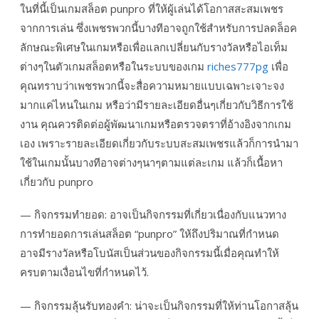
ในที่นี้เป็นเกมสล็อต punpro ที่ให้ผู้เล่นได้โอกาสสะสมเพชร
จากการเล่น ซึ่งเพชรพวกนี้บางทีอาจถูกใช้สำหรับการปลดล็อค
ลักษณะพิเศษในเกมหรือเพื่อแลกเปลี่ยนกับรางวัลหรือไอเท็ม
ต่างๆในตัวเกมสล็อตหรือในระบบของเกม
riches777pg
เพื่อ
คุณทราบว่าเพชรพวกนี้จะสื่อความหมายแบบเฉพาะเจาะจง
มากแค่ไหนในเกม หรือว่ามีรายละเอียดอื่นๆเกี่ยวกับวิธีการใช้
งาน คุณควรติดต่อผู้พัฒนาเกมหรือตรวจตราที่อ้างอิงจากเกม
เอง เพราะรายละเอียดเกี่ยวกับระบบสะสมเพชรแล้วก็การนำมา
ใช้ในเกมนั้นบางทีอาจต่างๆนาๆตามแต่ละเกม แล้วก็เนื้อหา
เกี่ยวกับ punpro
— กิจกรรมทำยอด: อาจเป็นกิจกรรมที่เกี่ยวเนื่องกับแนวทาง
การทำยอดการเล่นสล็อต “punpro” ให้ถึงปริมาณที่กำหนด
อาจมีรางวัลหรือโบนัสเป็นส่วนของกิจกรรมนี้เมื่อคุณทำให้
ครบตามเงื่อนไขที่กำหนดไว้.
— กิจกรรมลุ้นรับทองคำ: น่าจะเป็นกิจกรรมที่ให้ท่านโอกาสลุ้น