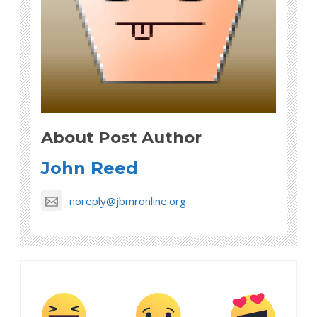
About Post Author
John Reed
noreply@jbmronline.org