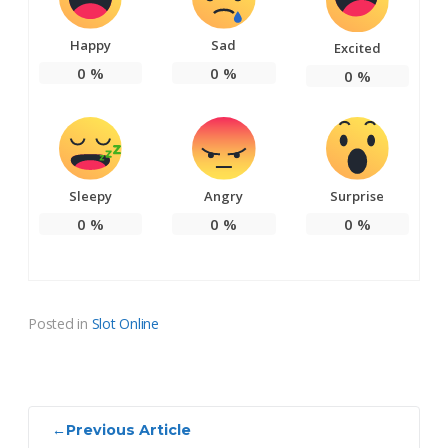
Happy
Sad
Excited
0
%
0
%
0
%
Sleepy
Angry
Surprise
0
%
0
%
0
%
Posted in
Slot Online
แนะแนว
←
Previous Article
เรื่อง