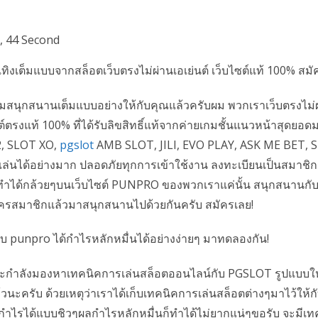
, 44 Second
ทิงเต็มแบบจากสล็อตเว็บตรงไม่ผ่านเอเย่นต์ เว็บไซต์แท้ 100% สมั
นุกสนานเต็มแบบอย่างให้กับคุณแล้วครับผม พวกเราเว็บตรงไม่ผ่าน
์ตรงแท้ 100% ที่ได้รับลิขสิทธิ์แท้จากค่ายเกมชั้นแนวหน้าสุดยอดม
2, SLOT XO,
pgslot
AMB SLOT, JILI, EVO PLAY, ASK ME BET, S
เล่นได้อย่างมาก ปลอดภัยทุกการเข้าใช้งาน ลงทะเบียนเป็นสมาชิกด
รถทำได้กล้วยๆบนเว็บไซต์ PUNPRO ของพวกเราแค่นั้น สนุกสนานกับก
ครสมาชิกแล้วมาสนุกสนานไปด้วยกันครับ สมัครเลย!
ับ punpro ได้กำไรหลักหมื่นได้อย่างง่ายๆ มาทดลองกัน!
กำลังมองหาเทคนิคการเล่นสล็อตออนไลน์กับ PGSLOT รูปแบบใหม่ๆ
วนะครับ ด้วยเหตุว่าเราได้เก็บเทคนิคการเล่นสล็อตต่างๆมาไว้ให้ก
ไรได้แบบชิวๆผลกำไรหลักหมื่นก็ทำได้ไม่ยากแน่ๆขอรับ จะมีเทคน