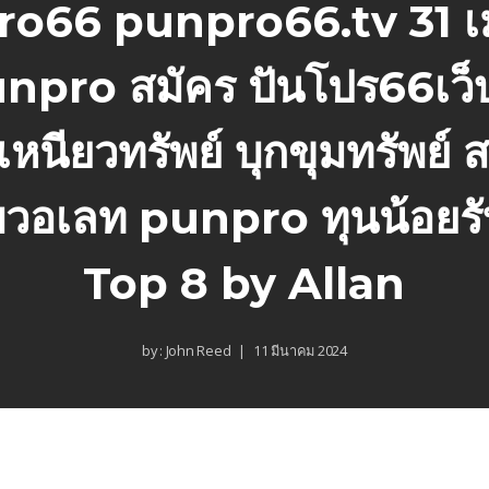
o66 punpro66.tv 31 
npro สมัคร ปันโปร66เว็
เหนียวทรัพย์ บุกขุมทรัพย์ 
บวอเลท punpro ทุนน้อยรั
Top 8 by Allan
by :
John Reed
11 มีนาคม 2024