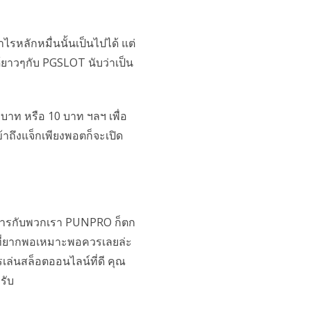
หลักหมื่นนั้นเป็นไปได้ แต่
ด้ยาวๆกับ PGSLOT นับว่าเป็น
บาท หรือ 10 บาท ฯลฯ เพื่อ
้าถึงแจ็กเพียงพอตก็จะเปิด
้บริการกับพวกเรา PUNPRO ก็ตก
องที่ยากพอเหมาะพอควรเลยล่ะ
รเล่นสล็อตออนไลน์ที่ดี คุณ
รับ