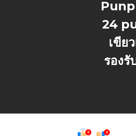
Punpr
24 pu
เขียว
รองรั
0
0