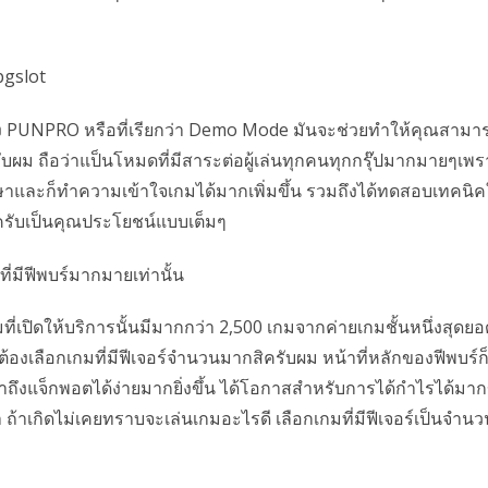
pgslot
PUNPRO หรือที่เรียกว่า Demo Mode มันจะช่วยทำให้คุณสามาร
ับผม ถือว่าแป็นโหมดที่มีสาระต่อผู้เล่นทุกคนทุกกรุ๊ปมากมายๆเพ
ึกษาและก็ทำความเข้าใจเกมได้มากเพิ่มขึ้น รวมถึงได้ทดสอบเทคนิค
ะครับเป็นคุณประโยชน์แบบเต็มๆ
ที่มีฟีพบร์มากมายเท่านั้น
เปิดให้บริการนั้นมีมากกว่า 2,500 เกมจากค่ายเกมชั้นหนึ่งสุดยอด
ต้องเลือกเกมที่มีฟีเจอร์จำนวนมากสิครับผม หน้าที่หลักของฟีพบร์ก
าถึงแจ็กพอตได้ง่ายมากยิ่งขึ้น ได้โอกาสสำหรับการได้กำไรได้มากขึ
า ถ้าเกิดไม่เคยทราบจะเล่นเกมอะไรดี เลือกเกมที่มีฟีเจอร์เป็นจำน