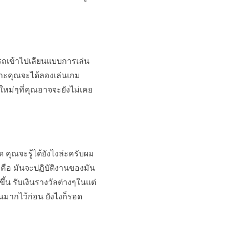
ถเข้าไปเลียนแบบการเล่น
ราะคุณจะได้ลองเล่นเกม
ใหม่ๆที่คุณอาจจะยังไม่เคย
 คุณจะรู้ได้ยังไงล่ะครับผม
็คือ มันจะปฏิบัติงานของมัน
้น รับเงินรางวัลต่างๆในแต่
วนมากไว้ก่อน ยังไงก็รอด