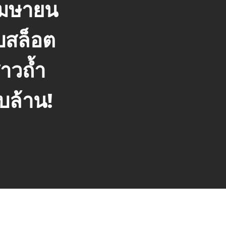
เมษายน
บสล็อต
สาวถ้ำ
บล้าน!