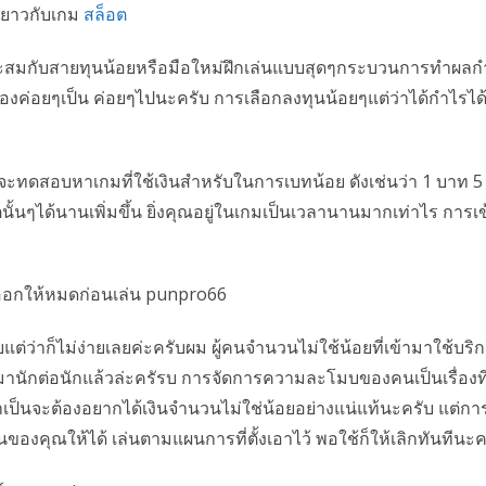
ด้ยาวกับเกม
สล็อต
มาะสมกับสายทุนน้อยหรือมือใหม่ฝึกเล่นแบบสุดๆกระบวนการทำผลกำไร
็ต้องค่อยๆเป็น ค่อยๆไปนะครับ การเลือกลงทุนน้อยๆแต่ว่าได้กำไรไ
จจะทดสอบหาเกมที่ใช้เงินสำหรับในการเบทน้อย ดังเช่นว่า 1 บาท 5 
ั้นๆได้นานเพิ่มขึ้น ยิ่งคุณอยู่ในเกมเป็นเวลานานมากเท่าไร การเข
อกให้หมดก่อนเล่น punpro66
ง่ายแต่ว่าก็ไม่ง่ายเลยค่ะครับผม ผู้คนจำนวนไม่ใช้น้อยที่เข้ามาใช
บงี้มานักต่อนักแล้วล่ะครัรบ การจัดการความละโมบของคนเป็นเรื่
จำเป็นจะต้องอยากได้เงินจำนวนไม่ใช่น้อยอย่างแน่แท้นะครับ แต่กา
งคุณให้ได้ เล่นตามแผนการที่ตั้งเอาไว้ พอใช้ก็ให้เลิกทันทีนะค