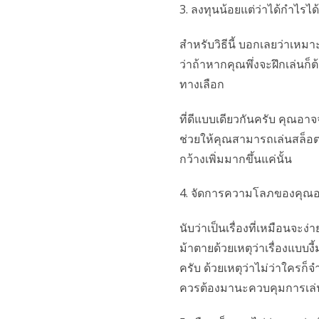
3. ลงทุนน้อยแต่ว่าได้กำไรไ
สำหรับวิธีนี้ บอกเลยว่าเห
ว่าถ้าหากคุณพึ่งจะฝึกเล่นก
ทางเลือก
ที่ดีแบบเดียวกันครับ คุณอา
ช่วยให้คุณสามารถเล่นสล็อตน
กว้างเพิ่มมากขึ้นแค่นั้น
4. จัดการความโลภของคุณอ
นับว่าเป็นเรื่องที่เหมือนจะ
ม้าตายด้วยเหตุว่าเรื่องแบ
ครับ ด้วยเหตุว่าไม่ว่าใครก็
ควรต้องมานะควบคุมการเล่นขอ