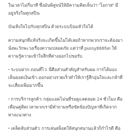
ในเวลาไม่กี่นาที ซึ่งมันพิสูจน์ให้มีความคิดเห็นว่า “โอกาส” มี
อยู่จริงในทุกสปิน
บันเทิงใจไปกับทุกสปิน ด้วยระบบป้อมหัวใจได้
ความสนุกที่แท้จริงจะเกิดขึ้นไม่ได้เลยถ้าหากพวกเราจะต้องมา
นั่งพะวักพะวงเรื่องความปลอดภัย แต่ว่าที่ pussy888fun ให้
ความรู้ความเข้าใจสึกที่ต่างออกไปขอรับ
• ระบบฝาก-ถอนที่ไว: นี่คือส่วนสำคัญสำหรับผม การได้มอง
เห็นยอดเงินเข้า-ออกอย่างรวดเร็วทำให้เรารู้สึกอุ่นใจและกล้าที่
จะเสี่ยงเพิ่มมากขึ้น
• การบริการลูกค้า: กลุ่มแอดไม่นที่รอดูแลตลอด 24 ชั่วโมง คือ
เพื่อนคู่คิดเวลาพวกเรามีคำถามหรือขัดข้องปัญหาที่เกิดจาก
ทางแนวทาง
• เคล็ดลับส่วนตัว: การเล่นสล็อตให้สนุกสนานแล้วก็กำไรดี คือ