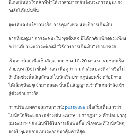
นี่เองเป็นหัวใจหลักที่ทำให้เราสามารถจับจังหวะการหมุนของ
วงล้อได้แม่นขึ้น
สูตรลับฉบับใช้งานจริง: การคุมจังหวะและก็การเดินเงิน
จากที่ผมดูมา การจะชนะใน พุซซี่888 มิได้อาศัยเพียงดวงเพียง
อย่างเดียว แต่ว่าจะต้องมี “วิธีการการเดินเงิน” เข้ามาช่วย:
เริ่มจากน้อยเพื่อเช็กสัญญาณ: ช่วง 10-20 ตาแรก ผมชอบเริ่ม
ด้วยเบท (Bet) ขั้นต่ำก่อน เพื่อดูว่า “ลมกำลังแปลงทิศ” หรือไม่
ถ้าเกิดช่วงนั้นสัญลักษณ์โบนัสเริ่มปรากฏบ่อยครั้ง หรือมีราย
ได้เล็กๆน้อยๆเข้ามาตลอด นั่นเป็นสัญญาณว่าตัวเกมกำลังเข้า
สู่ช่วงจ่ายรางวัล
การปรับเบทตามสถานการณ์:
pussy888
เมื่อเริ่มเห็นแววว่า
โบนัสใกล้จะแตก (อย่างเช่น Scatter ปรากฏมา 2 ตัวบ่อยมาก)
ผมจะเบาๆขยับเงินที่ใช้ในการเดิมพันขึ้น เพื่อขณะที่โบนัสใหญ่
ลงจริงๆผลตอบแทนจะออกมาคุ้มค่าที่สุด