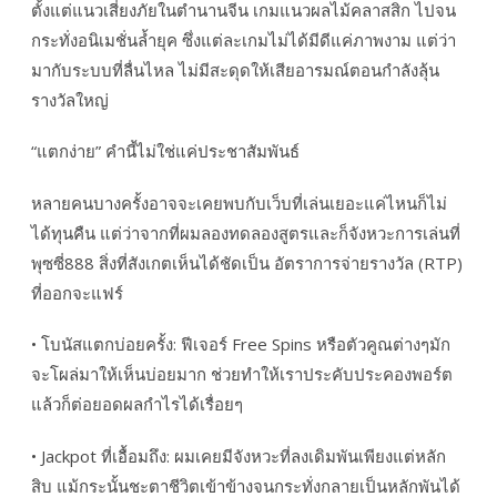
ตั้งแต่แนวเสี่ยงภัยในตำนานจีน เกมแนวผลไม้คลาสสิก ไปจน
กระทั่งอนิเมชั่นล้ำยุค ซึ่งแต่ละเกมไม่ได้มีดีแค่ภาพงาม แต่ว่า
มากับระบบที่ลื่นไหล ไม่มีสะดุดให้เสียอารมณ์ตอนกำลังลุ้น
รางวัลใหญ่
“แตกง่าย” คำนี้ไม่ใช่แค่ประชาสัมพันธ์
หลายคนบางครั้งอาจจะเคยพบกับเว็บที่เล่นเยอะแค่ไหนก็ไม่
ได้ทุนคืน แต่ว่าจากที่ผมลองทดลองสูตรและก็จังหวะการเล่นที่
พุซซี่888 สิ่งที่สังเกตเห็นได้ชัดเป็น อัตราการจ่ายรางวัล (RTP)
ที่ออกจะแฟร์
• โบนัสแตกบ่อยครั้ง: ฟีเจอร์ Free Spins หรือตัวคูณต่างๆมัก
จะโผล่มาให้เห็นบ่อยมาก ช่วยทำให้เราประคับประคองพอร์ต
แล้วก็ต่อยอดผลกำไรได้เรื่อยๆ
• Jackpot ที่เอื้อมถึง: ผมเคยมีจังหวะที่ลงเดิมพันเพียงแต่หลัก
สิบ แม้กระนั้นชะตาชีวิตเข้าข้างจนกระทั่งกลายเป็นหลักพันได้