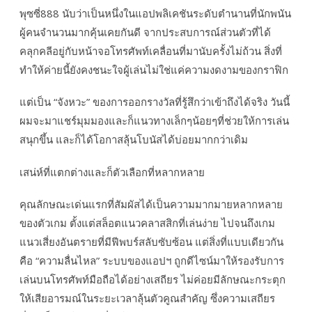
พุซซี่888 นับว่าเป็นหนึ่งในแอปพลิเคชันระดับตำนานที่นักพนัน
ผู้คนจำนวนมากคุ้นเคยกันดี จากประสบการณ์ส่วนตัวที่ได้
คลุกคลีอยู่กับหน้าจอโทรศัพท์เคลื่อนที่มานับครั้งไม่ถ้วน สิ่งที่
ทำให้ค่ายนี้ยังคงชนะใจผู้เล่นไม่ใช่แค่ความงดงามของกราฟิก
แต่เป็น “จังหวะ” ของการออกรางวัลที่รู้สึกว่าเข้าถึงได้จริง วันนี้
ผมจะมาแชร์มุมมองและก็แนวทางเล็กๆน้อยๆที่ช่วยให้การเล่น
สนุกขึ้น และก็ได้โอกาสลุ้นโบนัสได้บ่อยมากกว่าเดิม
เสน่ห์ที่แตกต่างและก็ตัวเลือกที่หลากหลาย
คุณลักษณะเด่นแรกที่สัมผัสได้เป็นความมากมายหลากหลาย
ของตัวเกม ตั้งแต่สล็อตแนวคลาสสิกที่เล่นง่าย ไปจนถึงเกม
แนวเสี่ยงอันตรายที่มีฟีพบร์สลับซับซ้อน แต่สิ่งที่แบบเดียวกัน
คือ “ความลื่นไหล” ระบบของแอปฯ ถูกดีไซน์มาให้รองรับการ
เล่นบนโทรศัพท์มือถือได้อย่างเสถียร ไม่ค่อยมีลักษณะกระตุก
ให้เสียอารมณ์ในระยะเวลาลุ้นตัวคูณสำคัญ ซึ่งความเสถียร