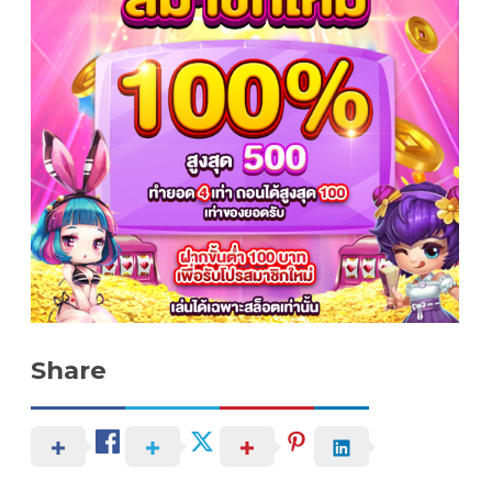
Share