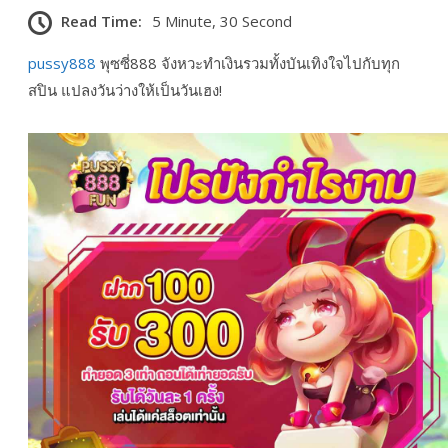
Read Time:
5 Minute, 30 Second
pussy888
พุซซี่888 จังหวะทำเงินรวมทั้งบันเทิงใจไปกับทุก
สปิน แปลงวันว่างให้เป็นวันเฮง!