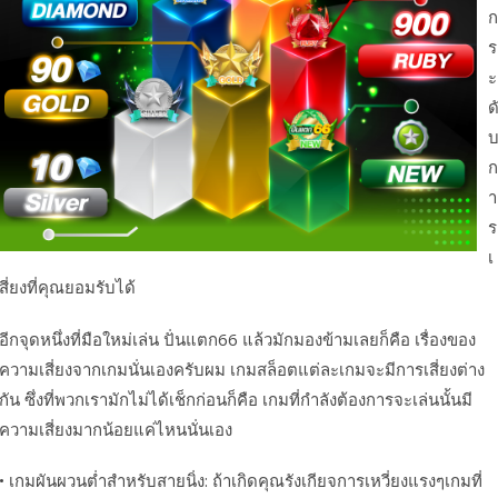
ก
ร
ะ
ด
ก
า
ร
เ
สี่ยงที่คุณยอมรับได้
อีกจุดหนึ่งที่มือใหม่เล่น ปั่นแตก66 แล้วมักมองข้ามเลยก็คือ เรื่องของ
ความเสี่ยงจากเกมนั่นเองครับผม เกมสล็อตแต่ละเกมจะมีการเสี่ยงต่าง
กัน ซึ่งที่พวกเรามักไม่ได้เช็กก่อนก็คือ เกมที่กำลังต้องการจะเล่นนั้นมี
ความเสี่ยงมากน้อยแค่ไหนนั่นเอง
• เกมผันผวนต่ำสำหรับสายนิ่ง: ถ้าเกิดคุณรังเกียจการเหวี่ยงแรงๆเกมที่