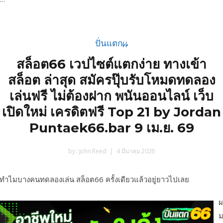
ปั่นแตก66
สล็อต66 เวปไซต์แตกง่าย ทางเข้า
สล็อต ล่าสุด สมัครปุ๊บรับโหมดทดลอง
เล่นฟรี ไม่ต้องฝาก พนันออนไลน์ เว็บ
เปิดใหม่ เครดิตฟรี Top 21 by Jordan
Puntaek66.bar 9 เม.ย. 69
by :
John Reed
4 มีนาคม 2026
ทำไมบางคนทดลองเล่น สล็อต66 ครั้งเดียวแล้วอยู่ยาวไปเลย
ผ