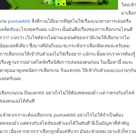
ใหม่เข้
มาเลือ
เกม
puntaek66
สิ่งที่กวนโอ๊ยมากที่สุดไม่ใช่เรื่องแนวทางการเล่นหรือ
เคล็ดลับอะไรเลยครับผม แม้กระนั้นมันคือเรื่องของการเลือกเกมไหนดี
กว่า? แน่ๆว่า เว็บไซต์ตรงไม่ผ่านเอเย่นต์ของเรามีเกมให้เลือกมากไม่
น้อยเลยทีเดียว ซึ่งบางทีมันก็เยอะซะกระทั่งเราเลือกผิดเลยล่ะครับผม
การเลือกเกมให้เข้ากับตัวเองไม่ใช่เรื่องยาก แม้กระนั้นพวกเราควรต้องรู้
เรื่องฐานรากอย่างสไตล์หรือนิสัยการเล่นของตนก่อน ในเนื้อหานี้ ผมจะ
พาคุณมาดูเทคนิคการเลือกเกม ปั่นแตก66 ให้เข้ากับตัวเองแบบง่ายๆกั
เลยครับผม
เลือกเกมบน ปั่นแตก66 อย่างไรไม่ให้ต้องทดลองมั่ว แต่ว่าตรงกับสไตล์
ของตนเองได้ทันที
แล้วพวกเราจะต้องเลือกเกม puntaek66 อย่างไรไม่ให้จำเป็นต้อง
ทดลองมั่ว แต่ตรงกับสไตล์ของตัวเองได้ในทันที นี่เป็นปัญหาที่สำคัญ
มาก เนื่องจากหากเราเลือกถูกตั้งแต่ทีแรก มันจะช่วยลดเวลาแล้วก็ความ