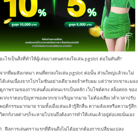
อะไรเป็นสิ่งที่ทำให้ผู้เล่นบางคนตกลงใจเล่น pgslot ต่อในทันที?
จากที่ผมสังเกตมา คนที่ตกลงใจเล่น pgslot ต่อนั้น ส่วนใหญ่แล้วจะไม่
ได้เล่นเนื่องจากโปรโมชันอย่างเดียวเลยจ้าครับผม แต่ว่าพวกเขาจะมอง
ดูภาพรวมของการเล่นตั้งแต่หนแรกเป็นหลัก เว็บไซต์ตรง สล็อต66 ของ
พวกเราตอบปัญหาของพวกเขาเจริญมากมาย ไม่ต้องเสียเวล่ำเวลาปรับ
พฤติกรรมมากมาย รวมทั้งเมื่อเล่นแล้วรู้สึกลื่น ความลังเลหรือความรู้สึก
วิตกกังวลต่างๆก็จะหายไปจนถึงต้องการทำให้เล่นแล้วอยู่ต่อเลยนั่นเอง
1. ฟีลการเล่นคราวแรกที่ดีจนถึงไม่ได้อยากต้องการเปลี่ยนแปลง