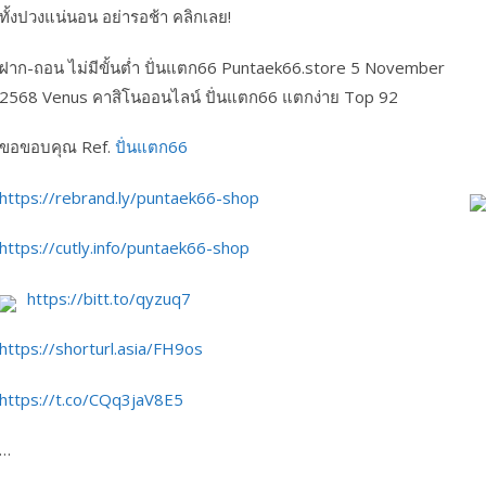
ทั้งปวงแน่นอน อย่ารอช้า คลิกเลย!
ฝาก-ถอน ไม่มีขั้นต่ำ ปั่นแตก66 Puntaek66.store 5 November
2568 Venus คาสิโนออนไลน์ ปั่นแตก66 แตกง่าย Top 92
ขอขอบคุณ Ref.
ปั่นแตก66
https://rebrand.ly/puntaek66-shop
https://cutly.info/puntaek66-shop
https://bitt.to/qyzuq7
https://shorturl.asia/FH9os
https://t.co/CQq3jaV8E5
…