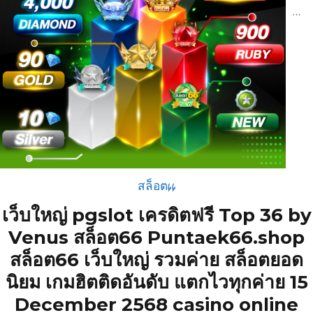
…
สล็อต66
เว็บใหญ่ pgslot เครดิตฟรี Top 36 by
Venus สล็อต66 Puntaek66.shop
สล็อต66 เว็บใหญ่ รวมค่าย สล็อตยอด
นิยม เกมฮิตติดอันดับ แตกไวทุกค่าย 15
December 2568 casino online