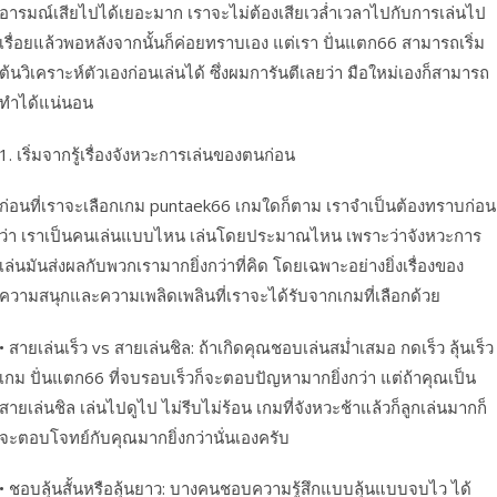
อารมณ์เสียไปได้เยอะมาก เราจะไม่ต้องเสียเวล่ำเวลาไปกับการเล่นไป
เรื่อยแล้วพอหลังจากนั้นก็ค่อยทราบเอง แต่เรา ปั่นแตก66 สามารถเริ่ม
ต้นวิเคราะห์ตัวเองก่อนเล่นได้ ซึ่งผมการันตีเลยว่า มือใหม่เองก็สามารถ
ทำได้แน่นอน
1. เริ่มจากรู้เรื่องจังหวะการเล่นของตนก่อน
ก่อนที่เราจะเลือกเกม puntaek66 เกมใดก็ตาม เราจำเป็นต้องทราบก่อน
ว่า เราเป็นคนเล่นแบบไหน เล่นโดยประมาณไหน เพราะว่าจังหวะการ
เล่นมันส่งผลกับพวกเรามากยิ่งกว่าที่คิด โดยเฉพาะอย่างยิ่งเรื่องของ
ความสนุกและความเพลิดเพลินที่เราจะได้รับจากเกมที่เลือกด้วย
• สายเล่นเร็ว vs สายเล่นชิล: ถ้าเกิดคุณชอบเล่นสม่ำเสมอ กดเร็ว ลุ้นเร็ว
เกม ปั่นแตก66 ที่จบรอบเร็วก็จะตอบปัญหามากยิ่งกว่า แต่ถ้าคุณเป็น
สายเล่นชิล เล่นไปดูไป ไม่รีบไม่ร้อน เกมที่จังหวะช้าแล้วก็ลูกเล่นมากก็
จะตอบโจทย์กับคุณมากยิ่งกว่านั่นเองครับ
• ชอบลุ้นสั้นหรือลุ้นยาว: บางคนชอบความรู้สึกแบบลุ้นแบบจบไว ได้