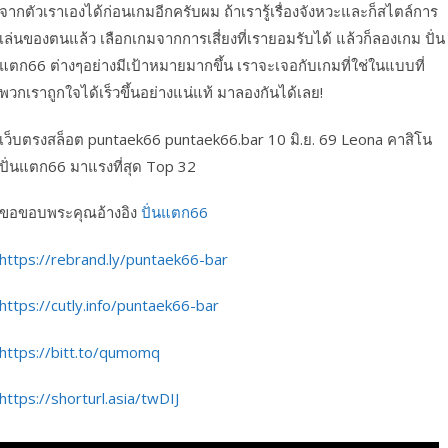
จากตัวเราเองได้ก่อนเกมอีกครับผม ถ้าเรารู้เรื่องจังหวะและก็สไตล์การ
เล่นของตนแล้ว เลือกเกมจากการเสี่ยงที่เรายอมรับได้ แล้วก็ลองเกม ปั่น
แตก66 ต่างๆอย่างมีเป้าหมายมากขึ้น เราจะเจอกับเกมที่ใช่ในแบบที่
พวกเราถูกใจได้เร็วขึ้นอย่างแน่แท้ มาลองกันได้เลย!
เว็บตรงสล็อต puntaek66 puntaek66.bar 10 มิ.ย. 69 Leona คาสิโน
ปั่นแตก66 มาแรงที่สุด Top 32
ขอขอบพระคุณอ้างอิง
ปั่นแตก66
https://rebrand.ly/puntaek66-bar
https://cutly.info/puntaek66-bar
https://bitt.to/qumomq
https://shorturl.asia/twDIJ