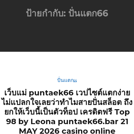
ป้ายกำกับ:
ปั่นแตก66
ปั่นแตก66
เว็บแม่ puntaek66 เวปไซต์แตกง่าย
ไม่แปลกใจเลยว่าทำไมสายปั่นสล็อต ถึง
ยกให้เว็บนี้เป็นตัวท็อป เครดิตฟรี Top
98 by Leona puntaek66.bar 21
MAY 2026 casino online