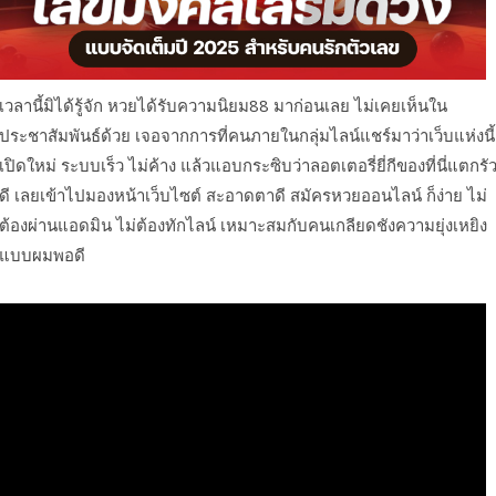
เวลานี้มิได้รู้จัก หวยได้รับความนิยม88 มาก่อนเลย ไม่เคยเห็นใน
ประชาสัมพันธ์ด้วย เจอจากการที่คนภายในกลุ่มไลน์แชร์มาว่าเว็บแห่งนี้
เปิดใหม่ ระบบเร็ว ไม่ค้าง แล้วแอบกระซิบว่าลอตเตอรี่ยี่กีของที่นี่แตกรั
ดี เลยเข้าไปมองหน้าเว็บไซต์ สะอาดตาดี สมัครหวยออนไลน์ ก็ง่าย ไม่
ต้องผ่านแอดมิน ไม่ต้องทักไลน์ เหมาะสมกับคนเกลียดชังความยุ่งเหยิง
แบบผมพอดี