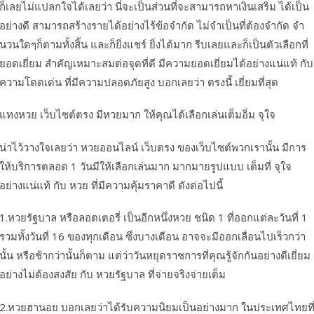
ก็เลยไม่แปลกใจได้เลยว่า นี่จะเป็นส่วนที่จะสามารถหาเงินเสริม ได้เป็น
อย่างดี สามารถสร้างรายได้อย่างไร้ข้อจำกัด ไม่จำเป็นที่ต้องจำกัด จำ
นวนใดๆก็ตามทั้งสิ้น และก็ยิ่งแชร์ ยิ่งได้มาก รีบเลยและก็เป็นตัวเลือกที่
ยอดเยี่ยม สำคัญเหมาะสมต่อจุดที่ดี มีความยอดเยี่ยมได้อย่างแน่แท้ กับ
ความโดดเด่น ที่มีความปลอดภัยสูง บอกเลยว่า ตรงนี้ เยี่ยมที่สุด
แทงหวย เว็บไซต์ตรง มีหวยมาก ให้คุณได้เลือกเล่นเต็มอิ่ม จุใจ
น่าไว้วางใจเลยว่า หวยออนไลน์ เว็บตรง ของเว็บไซต์พวกเรานั้น มีการ
ให้บริการตลอด 1 วันมีให้เลือกเล่นมาก มากมายรูปแบบ เต็มที่ จุใจ
อย่างแน่แท้ กับ หวย ที่มีความคุ้มราคาดี ดังต่อไปนี้
1.หวยรัฐบาล หรือลอตเตอรี่ เป็นอีกหนึ่งหวย ชนิด 1 ที่ออกแต่ละวันที่ 1
รวมทั้งวันที่ 16 ของทุกเดือน ซึ่งบางเดือน อาจจะมีออกเลื่อนไปเร็วกว่า
นั้น หรือช้ากว่านั้นก็ตาม แต่ว่าวันหยุดราชการที่คุณรู้จักกันอย่างดีเยี่ยม
อย่างไม่ต้องสงสัย กับ หวยรัฐบาล ที่จ่ายจริงจ่ายเต็ม
2.หวยฮานอย บอกเลยว่าได้รับความนิยมเป็นอย่างมาก ในประเทศไทยที