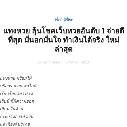
Slot Online
แทงหวย ลุ้นโชคเว็บหวยอันดับ 1 จ่ายดี
ที่สุด มั่นอกมั่นใจ ทำเงินได้จริง ใหม่
ล่าสุด
by :
John Reed
5 สิงหาคม 2023
แทงหวย พร้อมให้
บริการ หวยออนไลน์
เรียบร้อยแล้ว ผ่าน
เว็บนี้ ที่มีความยอด
เยี่ยม ในด้าน
กระบวนการทำเงิน
และก็องค์ประกอ