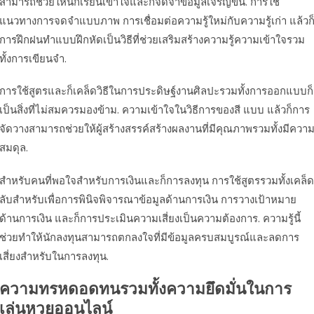
สามารถช่วยให้นักเรียนเข้าใจและก็จดจำข้อมูลเจริญขึ้น. การใช้
แนวทางการจดจำแบบภาพ การเชื่อมต่อความรู้ใหม่กับความรู้เก่า แล้วก
การฝึกฝนทำแบบฝึกหัดเป็นวิธีที่ช่วยเสริมสร้างความรู้ความเข้าใจรวม
ทั้งการเขียนจำ.
การใช้สูตรและก็เคล็ดวิธีในการประดิษฐ์งานศิลปะรวมทั้งการออกแบบก็
เป็นสิ่งที่ไม่สมควรมองข้าม. ความเข้าใจในวิธีการของสี แบบ แล้วก็การ
จัดวางสามารถช่วยให้ผู้สร้างสรรค์สร้างผลงานที่มีคุณภาพรวมทั้งมีควา
สมดุล.
สำหรับคนที่พอใจสำหรับการเงินและก็การลงทุน การใช้สูตรรวมทั้งเคล็ด
ลับสำหรับเพื่อการพินิจพิจารณาข้อมูลด้านการเงิน การวางเป้าหมาย
ด้านการเงิน และก็การประเมินความเสี่ยงเป็นความต้องการ. ความรู้นี้
ช่วยทำให้นักลงทุนสามารถตกลงใจที่มีข้อมูลครบสมบูรณ์และลดการ
เสี่ยงสำหรับในการลงทุน.
ความทรหดอดทนรวมทั้งความยึดมั่นในการ
เล่นหวยออนไลน์