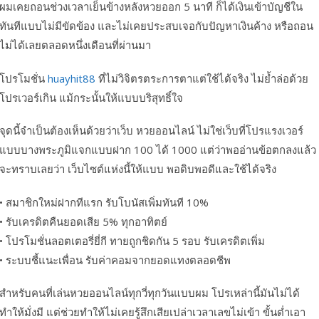
ผมเคยถอนช่วงเวลาเย็นข้างหลังหวยออก 5 นาที ก็ได้เงินเข้าบัญชีใน
ทันทีแบบไม่มีขัดข้อง และไม่เคยประสบเจอกับปัญหาเงินค้าง หรือถอน
ไม่ได้เลยตลอดหนึ่งเดือนที่ผ่านมา
โปรโมชั่น
huayhit88
ที่ไม่วิจิตรตระการตาแต่ใช้ได้จริง ไม่ย้ำล่อด้วย
โปรเวอร์เกิน แม้กระนั้นให้แบบบริสุทธิ์ใจ
จุดนี้จำเป็นต้องเห็นด้วยว่าเว็บ หวยออนไลน์ ไม่ใช่เว็บที่โปรแรงเวอร์
แบบบางพระภูมิแจกแบบฝาก 100 ได้ 1000 แต่ว่าพออ่านข้อตกลงแล้ว
จะทราบเลยว่า เว็บไซต์แห่งนี้ให้แบบ พอดิบพอดีและใช้ได้จริง
• สมาชิกใหม่ฝากทีแรก รับโบนัสเพิ่มทันที 10%
• รับเครดิตคืนยอดเสีย 5% ทุกอาทิตย์
• โปรโมชั่นลอตเตอรี่ยี่กี ทายถูกชิดกัน 5 รอบ รับเครดิตเพิ่ม
• ระบบชี้แนะเพื่อน รับค่าคอมจากยอดแทงตลอดชีพ
สำหรับคนที่เล่นหวยออนไลน์ทุกวี่ทุกวันแบบผม โปรเหล่านี้มันไม่ได้
ทำให้มั่งมี แต่ช่วยทำให้ไม่เคยรู้สึกเสียเปล่าเวลาเลขไม่เข้า ขั้นต่ำเอา