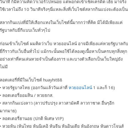
วินาที ก็มีความคิดว่าเวอร์ไปหน่อย แต่พอกดเข้าเช็คเครดิต เฮ้ย มาจริง
ใช้เวลาไม่ถึง 10 วินาทีจริงๆนี่แหละสิ่งที่เว็บไซต์สลากกินแบ่งจะต้องเป็น
สลากกินแบ่งที่มีให้เลือกแทงในเว็บไซต์นี้มากกว่าที่คิด มิได้มีเพียงแค่
รัฐบาลกับยี่กีแบบเว็บทั่วๆไป
ก่อนเข้าเว็บไซต์ ผมคิดว่าเว็บ หวยออนไลน์ อาจมีเพียงแค่หวยรัฐบาลกั
ยี่กีราวกับเว็บอื่นทั่วไป แม้กระนั้นพอใช้ได้ลองดูเนื้อหาเป็นครบทุกสิ่งทุก
อย่างเท่าที่คนเล่นหวยจำเป็นต้องการ และบางตัวเลือกเป็นเว็บใหญ่ยัง
ไม่มี
ลอตเตอรี่ที่มีในเว็บไซต์ huayhit88
• หวยรัฐบาลไทย (ออกวันแล้ววันเล่าที่
หวยออนไลน์
1 และก็ 16)
• ลอตเตอรี่ออมสิน / หวยธกส.
• สลากกินแบ่งลาว (ลาวปรับปรุง ลาวสามัคคี ลาวกาชาด อื่นๆอีก
มากมาย)
• ลอตเตอรี่ฮานอย (ปกติ พิเศษ VIP)
• หวยหุ้น (หุ้นไทย หุ้นนิเคอิ หุ้นจีน หุ้นอินเดีย หุ้นอังกฤษ หุ้นดาวโจนส์