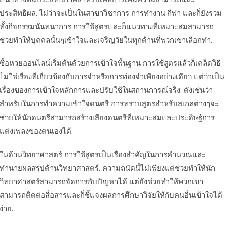
ประสิทธิผล. ไม่ว่าจะเป็นในสาขาวิชาการ การทำงาน กีฬา และก็ยังรวม
ทั้งกิจกรรมนันทนาการ การใช้สูตรและก็แนวทางที่เหมาะสมสามารถ
ช่วยทำให้บุคคลนั้นๆเข้าใจและเจริญวัยในทุกด้านที่พวกเขาเลือกทำ.
ซื้อหวยออนไลน์เริ่มต้นด้วยการเข้าใจพื้นฐาน การใช้สูตรแล้วก็เคล็ดวิธี
ไม่ใช่เรื่องที่เกี่ยวข้องกับการจำหรือการท่องจำเพียงอย่างเดียว แต่ว่าเป็น
เรื่องของการเข้าใจหลักการและปรับใช้ในสถานการณ์จริง. ดังเช่นว่า
สำหรับในการทำความเข้าใจดนตรี การทราบสูตรสำหรับสเกลต่างๆจะ
ช่วยให้นักดนตรีสามารถสร้างเสียงดนตรีที่เหมาะสมและประดิษฐ์การ
แต่งเพลงของตนเองได้.
ในด้านวิทยาศาสตร์ การใช้สูตรเป็นเรื่องสำคัญในการคำนวณและ
ทำนายผลสรุปด้านวิทยาศาสตร์. ความถนัดนี้ไม่เพียงแต่ช่วยทำให้นัก
วิทยาศาสตร์สามารถจัดการกับปัญหาได้ แต่ยังช่วยทำให้พวกเขา
สามารถติดต่อสื่อสารและก็ชี้แจงผลการศึกษาวิจัยให้กับคนอื่นเข้าใจได้
ง่าย.