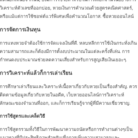
วิเคราะห์ตัวเลขที่ออกบ่อย, หวยเงินการคำนวณด้วยสูตรคณิตศาสตร์,
หรือแม้แต่การใช้ซอฟต์แวร์พิเศษเพื่อคำนวณโอกาส. ซื้อหวยออนไลน์
การจัดการเงินทุน
การแทงหวยจำต้องใช้การจัดแจงเงินที่ดี. หลบหลีกการใช้เงินกระทั่งเกิน
ความสามารถและก็ต้องมีการตั้งงบประมาณในแต่ละครั้งที่เล่น. การ
กำหนดงบประมาณช่วยลดความเสี่ยงสำหรับการสูญเสียเงินเยอะๆ.
การวิเคราะห์แล้วก็การเล่าเรียน
การศึกษาเล่าเรียนและวิเคราะห์เนื้อหาเกี่ยวกับหวยเป็นเรื่องสำคัญ. ควร
ติดตามข้อมูลเกี่ยวกับหวยในอดีต, เว็บหวยออนไลน์การวิเคราะห์
ลักษณะของจำนวนที่ออก, และก็การเรียนรู้จากผู้ที่มีความเชี่ยวชาญ.
การใช้สูตรและเคล็ดวิธี
การใช้สูตรรวมทั้งวิธีในการพัฒนาความถนัดหรือการทำงานต่างๆเป็น
แนวทางที่มีประสิทธิภาพสำหรับเพื่อการเพิ่มความสามารถและ