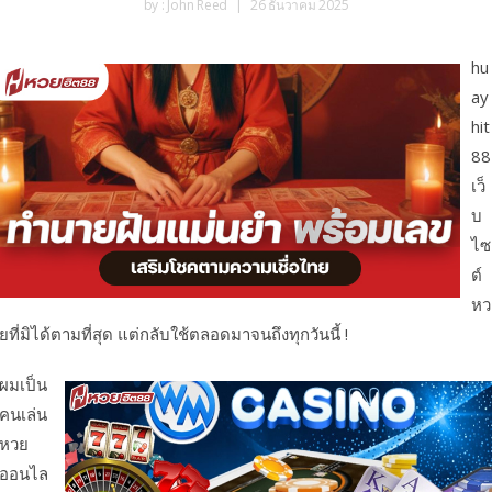
by :
John Reed
26 ธันวาคม 2025
hu
ay
hit
88
เว็
บ
ไซ
ต์
หว
ยที่มิได้ตามที่สุด แต่กลับใช้ตลอดมาจนถึงทุกวันนี้ !
ผมเป็น
คนเล่น
หวย
ออนไล