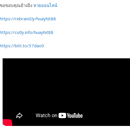
ขอขอบคุณอ้างอิง
หวยออนไลน์
https://rebrand.ly/huayhit88
https://cutly.info/huayhit88
https://bitt.to/37dao0