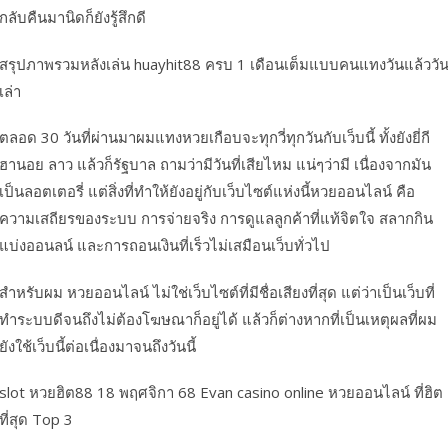
กลับคืนมานิดก็ยังรู้สึกดี
สรุปภาพรวมหลังเล่น huayhit88 ครบ 1 เดือนเต็มแบบคนแทงวันแล้ววั
เล่า
ตลอด 30 วันที่ผ่านมาผมแทงหวยเกือบจะทุกวี่ทุกวันกับเว็บนี้ ทั้งยังยี่กี
ฮานอย ลาว แล้วก็รัฐบาล ถามว่ามีวันที่เสียไหม แน่ๆว่ามี เนื่องจากมัน
เป็นลอตเตอรี่ แต่สิ่งที่ทำให้ยังอยู่กับเว็บไซต์แห่งนี้หวยออนไลน์ คือ
ความเสถียรของระบบ การจ่ายจริง การดูแลลูกค้าที่แท้จิตใจ สลากกิน
แบ่งออนลน์ และการถอนเงินที่เร็วไม่เสมือนเว็บทั่วไป
สำหรับผม หวยออนไลน์ ไม่ใช่เว็บไซต์ที่มีชื่อเสียงที่สุด แต่ว่าเป็นเว็บที่
ทำระบบดีจนถึงไม่ต้องโฆษณาก็อยู่ได้ แล้วก็ต่างหากที่เป็นเหตุผลที่ผม
ยังใช้เว็บนี้ต่อเนื่องมาจนถึงวันนี้
slot หวยฮิต88 18 พฤศจิกา 68 Evan casino online หวยออนไลน์ ที่ฮิต
ที่สุด Top 3