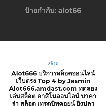
ป้ายกำกับ:
alot66
สล็อต
Alot666 บริการสล็อตออนไลน์
เว็บตรง Top 4 by Jasmin
Alot666.amdast.com ทดลอง
เล่นสล็อต คาสิโนออนไลน์ บาคา
ร่า สล็อต เทรดบิทคอยน์ ยิงปลา