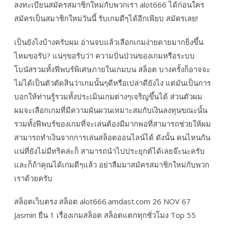
ลงทะเบียนสมัครสมาชิกใหม่กับพวกเรา alot666 ได้ก่อนใคร
สมัครเป็นสมาชิกใหม่วันนี้ รับเกมดีๆได้อีกเพียบ สมัครเลย!
เป็นยังไงบ้างครับผม อ่านจบแล้วเลือกเกมง่ายดายมากยิ่งขึ้น
ไหมขอรับ? แน่ๆขอรับว่า ความปั่นป่วนของเกมหรือระบบ
โบนัสรวมทั้งฟีพบร์พิเศษภายในเกมบน สล็อต บางครั้งก็อาจจะ
ไม่ได้เป็นตัวตัดสินว่าเกมนั้นๆดีหรือเปล่าดียังไง แต่มันเป็นการ
บอกให้ท่านรู้รวมทั้งประเมินเกมต่างๆเจริญขึ้นได้ ส่วนตัวผม
ผมจะเลือกเกมที่มีความผันผวนเหมาะสมกับเงินลงทุนขณะนั้น
รวมทั้งฟีพบร์ของเกมที่จะเล่นต้องมีมากพอที่สามารถช่วยให้ผม
สามารถทำเงินจากการเล่นสล็อตออนไลน์ได้ ดังนั้น คนไหนกัน
แน่ที่ยังไม่มีทริคล่ะก็ สามารถนำไปประยุกต์ได้เลยจ๊ะนะครับ
และก็ถ้าคุณได้เกมดีๆแล้ว อย่าลืมมาสมัครสมาชิกใหม่กับพวก
เราด้วยครับ
สล็อตเว็บตรง สล็อต alot666.amdast.com 26 NOV 67
Jasmin ยืน 1 เรื่องเกมสล็อต สล็อตแตกทุกชั่วโมง Top 55