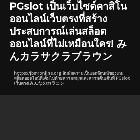
PGslot เป็นเว็บไซต์คาสิโน
Skip
to
ออนไลน์เว็บตรงที่สร้าง
content
ประสบการณ์เล่นสล็อต
ออนไลน์ที่ไม่เหมือนใคร! み
んカラサクラブラウン
https://jbmronline.org สัมผัสความเป็นเอกลักษณ์ของเกม
สล็อตออนไลน์ที่เต็มไปด้วยความสนุกและความตื่นเต้นที่ PGslot
เว็บตรง!みんなのカラコン