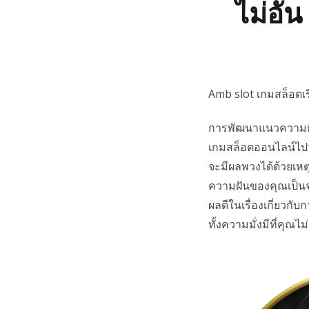
ไม่อั
Amb slot เกมสล็อตเริ
การพัฒนาแนวความคิด
เกมสล็อตออนไลน์ไปวั
จะมีผลพวงได้ด้วยเหตุผ
ความฝันของคุณเป็นจริ
ผลดีในเรื่องเกี่ยวกั
ทั้งความมั่งมีที่คุณไม