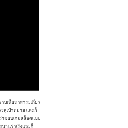
าบเนื้อหาสาระเกี่ยว
รรลุเป้าหมาย และก็
องว่าชอบเกมสล็อตแบบ
กสนานร่าเริงและก็