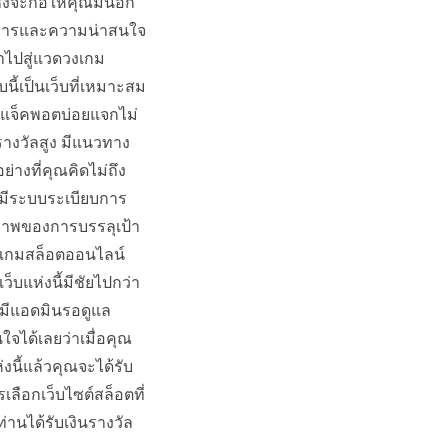
ึ่งจะก่อให้คุณมั่นอก
ิการและความน่าสนใจ
้าไปสู่แวดวงเกม
บนี้เป็นเว็บที่เหมาะสม
ัลแจ็คพอตบ่อยแจกไม่
นรางวัลสูง มีแนวทาง
่างที่คุณคิดไม่ถึง
มีระบบระเบียบการ
ภาพของการบรรลุเป้า
เกมสล็อตออนไลน์
ว็บแห่งนี้มีชัยไปกว่า
ือมีแอดมินรอดูแล
ใจได้เลยว่าเมื่อคุณ
่งนี้แล้วคุณจะได้รับ
เลือกเว็บไซต์สล็อตที่
่านได้รับเงินรางวัล