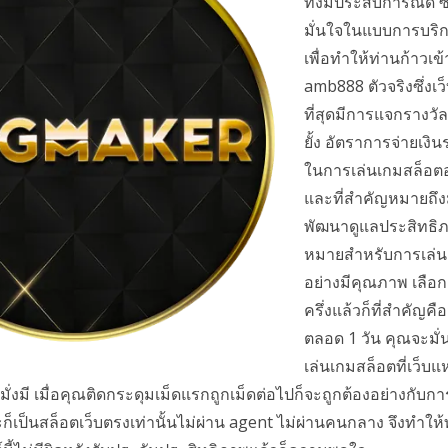
ทั้งมีประสบการณ์ดี ซ
มั่นใจในแบบการบร
เพื่อทำให้ท่านก้าวเข
amb888 ตัวจริงซึ่งเว็
ที่สุดมีการแจกรางว
ยั้ง อัตราการจ่ายเงิ
ในการเล่นเกมสล็อตอย
และที่สำคัญหมายถึง
พัฒนาดูแลประสิทธิ
หมายสำหรับการเล่น
อย่างมีคุณภาพ เลือกเ
ครึ่งแล้วก็ที่สำคัญค
ตลอด 1 วัน คุณจะมั่น
เล่นเกมสล็อตที่เว็บแห
่งมี เมื่อคุณติดกระดุมเม็ดแรกถูกเม็ดต่อไปก็จะถูกต้องอย่างกับการ
็เป็นสล็อตเว็บตรงเท่านั้นไม่ผ่าน agent ไม่ผ่านคนกลาง จึงทำให้ท