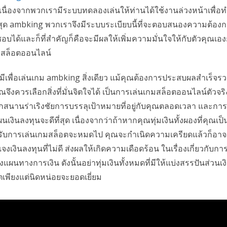
นื่องจากพวกเรามีระบบทดลองเล่นให้ท่านได้ใช้งานล่วงหน้าเพื่อทำ
สุด ambking พวกเราจึงมีระบบระเบียบนี้ที่จะตอบสนองความต้อง
อบได้และก็ที่สำคัญก็คือจะมีผลให้เพิ่มความมั่นใจให้กับตัวคุณ
กมสล็อตออนไลน์
ที่มีเพื่อเล่นเกม ambking สิ่งเดียว แม้คุณต้องการประสบผลสำเร็จรวมท
ึงควรเลือกสิ่งที่มั่นจิตใจได้ เป็นการเล่นเกมสล็อตออนไลน์ตัวจริงซ
สนานร่าเริงชัยการบรรลุเป้าหมายที่อยู่กับคุณตลอดเวลา และการมุ่ง
ผนเงินลงทุนจะดีที่สุด เนื่องจากว่าถ้าหากคุณทุ่มเงินทั้งผองที่คุณเ
รับการเล่นเกมสล็อตจะหมดไป คุณจะกำเนิดความเครียดแล้วก็อา
เงินลงทุนที่ไม่ดี ส่งผลให้เกิดความเดือดร้อน ในเรื่องเกี่ยวกับก
างแผนทางการเงิน ดังนั้นอย่าทุ่มเงินทั้งหมดที่มีให้แบ่งสรรปันส่วน
ตเพียงแต่นิดหน่อยจะยอดเยี่ยม