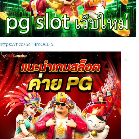
https://t.co/5cT4mOC6i5
…