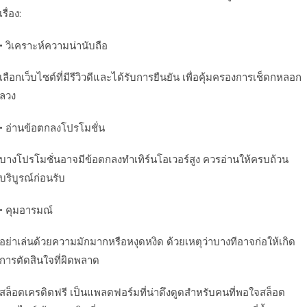
เรื่อง:
• วิเคราะห์ความน่านับถือ
เลือกเว็บไซต์ที่มีรีวิวดีและได้รับการยืนยัน เพื่อคุ้มครองการเช็ดกหลอก
ลวง
• อ่านข้อตกลงโปรโมชั่น
บางโปรโมชั่นอาจมีข้อตกลงทำเทิร์นโอเวอร์สูง ควรอ่านให้ครบถ้วน
บริบูรณ์ก่อนรับ
• คุมอารมณ์
อย่าเล่นด้วยความมักมากหรือหงุดหงิด ด้วยเหตุว่าบางทีอาจก่อให้เกิด
การตัดสินใจที่ผิดพลาด
สล็อตเครดิตฟรี เป็นแพลตฟอร์มที่น่าดึงดูดสำหรับคนที่พอใจสล็อต