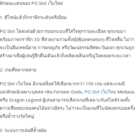
ลักษณะเด่นของ PG Slot เว็บใหม่
1. ดีไซน์แล้วก็กราฟิกระดับพรีเมียม
PG Slot โดดเด่นด้วยการออกแบบที่ใส่ใจทุกรายละเอียด ทุกเกมมา
พร้อมภาพกราฟิก 3D ที่สวยงามรวมทั้ง动画(animation) ที่ไหลลื่น ไม่ว่า
จะเป็นธีมเทพนิยาย การผจญภัย หรือวัฒนธรรมทิศตะวันออก ทุกเกมถูก
สร้างมาเพื่อผู้เล่นรู้สึกตื่นเต้นแล้วก็เพลิดเพลินเจริญใจตลอดระยะเวลา
2. เกมที่หลากหลาย
PG Slot เว็บใหม่ มีเกมสล็อตให้เลือกมากกว่า 100 เกม แต่ละเกมมี
เอกลักษณ์เฉพาะบุคคล เช่น Fortune Gods,
PG Slot เว็บใหม่
Medusa,
หรือ Dragon Legend ผู้เล่นสามารถเลือกเกมที่เหมาะกับสไตล์รวมทั้ง
ความชื่นชอบของตนได้อย่างอิสระ ไม่ว่าจะเป็นเกมที่โบนัสแตกบ่อยครั้ง
หรือย้ำรางวัลใหญ่
3. ระบบการเล่นที่ล้ำสมัย