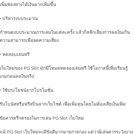
เพิ่มช่องทางได้เงินมากเพิ่มขึ้น
• บริหารงบประมาณ
กำหนดงบประมาณการเล่นในแต่ละครั้ง แล้วก็หลีกเลี่ยงการลงเงินเกิน
ความสามารถเพื่อลดความเสี่ยง
• ทดสอบเล่นฟรี
เว็บใหม่ของ PG Slot มักมีโหมดทดลองเล่นฟรี ใช้โอกาสนี้เพื่อเรียนรู้
เกมก่อนลงเงินจริง
• ใช้ประโยชน์จากโปรโมชั่น
รับโบนัสหรือฟรีสปินจากเว็บไซต์ เพื่อเพิ่มทุนโดยไม่ต้องเสียเงินเพิ่ม
ข้อควรตรึกตรองในการเล่น PG Slot เว็บใหม่
แม้ PG Slot เว็บใหม่จะมีข้อดีมากมายก่ายกอง แต่ว่าผู้เล่นควรระวังบาง