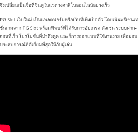
จึงเปลี่ยนเป็นชื่อที่ชินหูในแวดวงคาสิโนออนไลน์อย่างเร็ว
PG Slot เว็บใหม่ เป็นแพลตฟอร์มหรือเว็บที่เพิ่งเปิดตัว โดยเน้นพรีเซนเ
ชั่นเกมจาก PG Slot พร้อมฟีพบร์ที่ได้รับการอัปเกรด ดังเช่น ระบบฝาก-
ถอนที่เร็ว โปรโมชั่นที่น่าดึงดูด และก็การออกแบบที่ใช้งานง่าย เพื่อมอบ
ประสบการณ์ที่ดีเยี่ยมที่สุดให้กับผู้เล่น