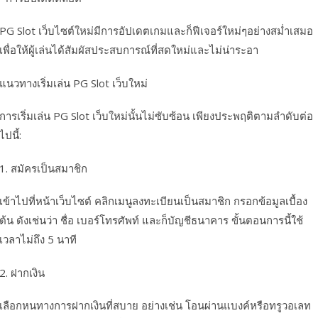
PG Slot เว็บไซต์ใหม่มีการอัปเดตเกมและก็ฟีเจอร์ใหม่ๆอย่างสม่ำเสมอ
เพื่อให้ผู้เล่นได้สัมผัสประสบการณ์ที่สดใหม่และไม่น่าระอา
แนวทางเริ่มเล่น PG Slot เว็บใหม่
การเริ่มเล่น PG Slot เว็บใหม่นั้นไม่ซับซ้อน เพียงประพฤติตามลำดับต่อ
ไปนี้:
1. สมัครเป็นสมาชิก
เข้าไปที่หน้าเว็บไซต์ คลิกเมนูลงทะเบียนเป็นสมาชิก กรอกข้อมูลเบื้อง
ต้น ดังเช่นว่า ชื่อ เบอร์โทรศัพท์ และก็บัญชีธนาคาร ขั้นตอนการนี้ใช้
เวลาไม่ถึง 5 นาที
2. ฝากเงิน
เลือกหนทางการฝากเงินที่สบาย อย่างเช่น โอนผ่านแบงค์หรือทรูวอเลท