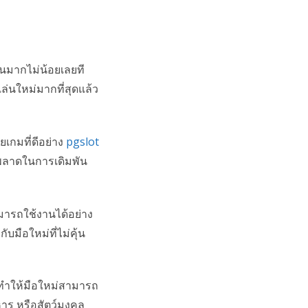
ด่นมากไม่น้อยเลยที
เล่นใหม่มากที่สุดแล้ว
เกมที่ดีอย่าง
pgslot
วรพลาดในการเดิมพัน
มารถใช้งานได้อย่าง
บมือใหม่ที่ไม่คุ้น
 ทำให้มือใหม่สามารถ
หาร หรือสัตว์มงคล