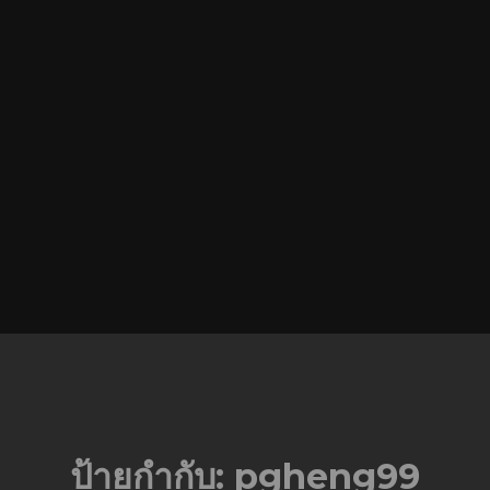
ป้ายกำกับ:
pgheng99