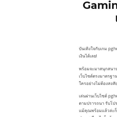
Gamin
บันเทิงใจกับเกม pghe
เงินได้เลย!
พร้อมจะมาสนุกสนานกั
เว็บไซต์ตรงมาตรฐานร
ใครอย่างไม่ต้องสงสั
เล่นผ่านเว็บไซต์ pg
ตามปรารถนา รับโปรโ
แม้คุณพร้อมแล้วล่ะก