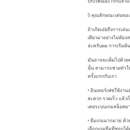
ประเพณีอะไรก็แล้วแต่
5 คุณลักษณะเด่นของ 
ถ้าเกิดเอ๋ยถึงการเล่
เดียวมาอย่างไม่ต้องส
ล่ะครับผม การเริ่ม
มันอาจจะเต็มไปด้วยค
นั้น สามารถช่วยทำให
ครั้งแรกกับเรา
• อินเทอร์เฟซใช้งาน
สะดวก รวดเร็ว แล้วก็ไ
เคยระบบเกมสล็อตมา
• ธีมเกมมากมาย: ด้
เลือกเกมธีมที่ชอบได