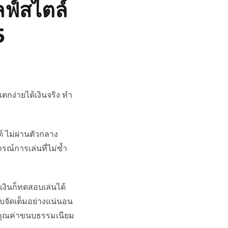
์สไตล์
5
แตกง่ายได้เงินจริง ทำ
์ ไม่ผ่านตัวกลาง
ณ์การเล่นที่ไม่ซ้ำ
เงินก็ทดสอบเล่นได้
จัดเต็มอย่างแน่นอน
ร้คุณค่าขนบธรรมเนียม