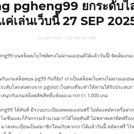
g pgheng99 ยกระดับไลฟ
แค่เล่นเว็บนี้ 27 SEP 202
by :
John Reed
26 กันยายน 2025
ng99 บนสล็อตเว็บไซต์ตรงไม่ผ่านเอเย่นต์ได้แล้ววันนี้! จัดเต็มเกม
บเกมสล็อตบน pg99 กันรึยัง? เราเป็นสล็อตเว็บตรงไม่ผ่านเอเย่นต
ะดับโลกส่งตรงจาก pgslot เว็บตรงที่จะทำให้ท่านได้รับประสบการ
ย สนุกกับเกมสล็อตลิขสิทธิ์แท้เยอะมากกว่า 1,000 เกม
heng99 ได้ทันที มีระบบระเบียบทดลองเล่นฟรี ไม่ต้องสมัครหรือฝาก
มชั่นและก็กิจกรรมจำนวนมากได้โดยทันที ไม่พลาดเครดิตฟรีแบบ
็ มาลงทะเบียนเป็นสมาชิกใหม่กับพวกเราได้แล้ววันนี้ สมัครฟรี ไ