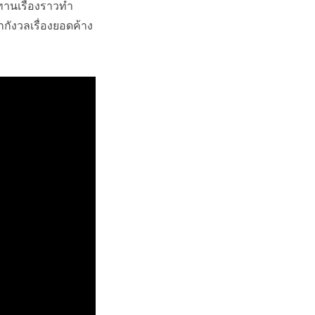
ทานเรื่องราวทำ
กังวลเรื่องยอดค้าง