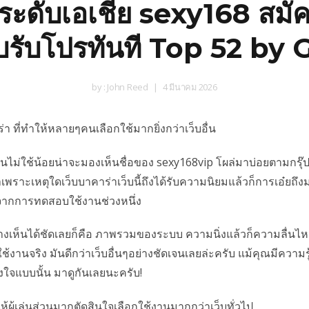
ะดับเอเชีย sexy168 สมัค
อบรับโปรทันที Top 52 by 
by :
John Reed
4 มีนาคม 2026
่า ที่ทำให้หลายๆคนเลือกใช้มากยิ่งกว่าเว็บอื่น
วนไม่ใช้น้อยน่าจะมองเห็นชื่อของ sexy168vip โผล่มาบ่อยตามกรุ๊
าเพราะเหตุใดเว็บบาคาร่าเว็บนี้ถึงได้รับความนิยมแล้วก็การเอ๋ยถ
จากการทดสอบใช้งานช่วงหนึ่ง
อย่างเห็นได้ชัดเลยก็คือ ภาพรวมของระบบ ความนิ่งแล้วก็ความลื่
้งานจริง มันดีกว่าเว็บอื่นๆอย่างชัดเจนเลยล่ะครับ แม้คุณมีความรู
ใจแบบนั้น มาดูกันเลยนะครับ!
ห้ผู้เล่นส่วนมากตัดสินใจเลือกใช้งานมากกว่าเว็บทั่วไป