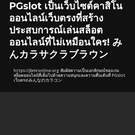
PGslot เป็นเว็บไซต์คาสิโน
Skip
to
ออนไลน์เว็บตรงที่สร้าง
content
ประสบการณ์เล่นสล็อต
ออนไลน์ที่ไม่เหมือนใคร! み
んカラサクラブラウン
https://jbmronline.org สัมผัสความเป็นเอกลักษณ์ของเกม
สล็อตออนไลน์ที่เต็มไปด้วยความสนุกและความตื่นเต้นที่ PGslot
เว็บตรง!みんなのカラコン