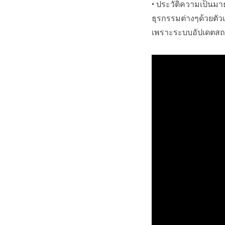
• ประวัติความเป็นม
ธุรกรรมต่างๆด้วยตัว
เพราะระบบอัปเดตส