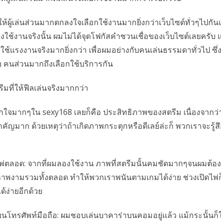
ให้ผู้เล่นส่วนมากตกลงใจเลือกใช้งานมากยิ่งกว่าเว็บไซต์ทั่วๆไปกั
งใช้งานจริงนั้น ผมไม่ได้จุดโฟกัสคำชวนเชื่อของเว็บไซต์เลยครับ แ
รงงานจริงมากยิ่งกว่า เพื่อผมอย่างกับคนเล่นธรรมดาทั่วไป ซึ่งสิ่ง
 คนส่วนมากถึงเลือกใช้บริการกัน
มที่ให้ฟีลเล่นจริงมากกว่า
วถูกใจมากๆใน sexy168 เลยก็คือ ประสิทธิภาพของสตรีม เนื่องจากว่
ำคัญมาก ด้วยเหตุว่าถ้าเกิดภาพกระตุกหรือดีเลย์ล่ะก็ พวกเราจะรู้ส
ไพ่ตลอด: จากที่ผมลองใช้งาน ภาพที่สตรีมนั้นคมชัดมากๆจนผมต้อ
าพงามรวมทั้งตลอด ทำให้พวกเราพนันตามเกมได้ง่าย ช่วงเปิดไพ่ก
ด้ง่ายอีกด้วย
นบนโทรศัพท์มือถือ: ผมชอบเล่นบาคาร่าบนคอมอยู่แล้ว แม้กระนั้นก็ใคร