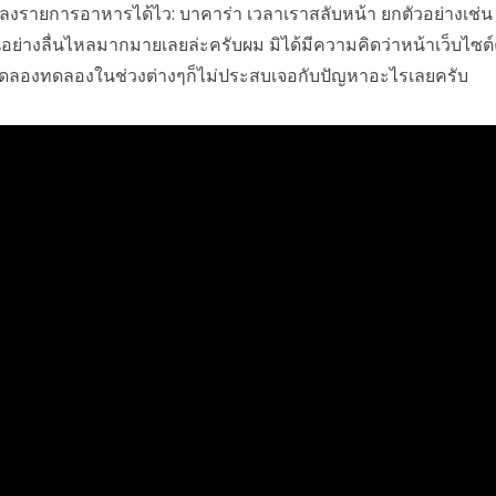
ลงรายการอาหารได้ไว: บาคาร่า เวลาเราสลับหน้า ยกตัวอย่างเช่น สล
อย่างลื่นไหลมากมายเลยล่ะครับผม มิได้มีความคิดว่าหน้าเว็บไซต์
ดลองทดลองในช่วงต่างๆก็ไม่ประสบเจอกับปัญหาอะไรเลยครับ