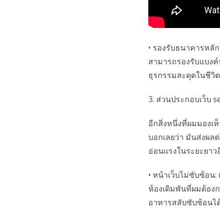
• รองรับธนาคารหลักใน
สามารถรองรับแบงค์หล
ธุรกรรมสะดุดในชีวิต
3. ส่วนประกอบเว็บ s
อีกสิ่งหนึ่งที่ผมมอ
บอกเลยว่า มันส่งผล
อ่อนแรงในระยะยาวอี
• หน้าเว็บไม่ซับซ้อ
ห้องเดิมพันที่ผมต้อ
อาหารสลับซับซ้อนได