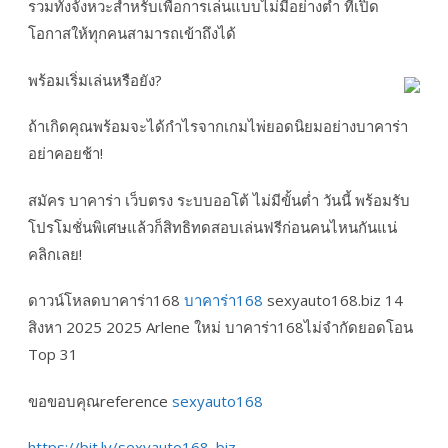
รวมทั้งจังหวะสำหรับเพื่อการเล่นแบบไม่มีอย่างต่ำ ที่เปิด
โอกาสให้ทุกคนสามารถเข้าถึงได้
พร้อมเริ่มเล่นหรือยัง?
ถ้าเกิดคุณพร้อมจะได้กำไรจากเกมไพ่ยอดนิยมอย่างบาคาร่า
อย่าคอยช้า!
สมัคร บาคาร่า เว็บตรง ระบบออโต้ ไม่มีขั้นต่ำ วันนี้ พร้อมรับ
โปรโมชั่นพิเศษแล้วก็สิทธิทดสอบเล่นฟรีก่อนคนไหนกันแน่
คลิกเลย!
ดาวน์โหลดบาคาร่า168
บาคาร่า168
sexyauto168.biz 14
สิงหา 2025 2025 Arlene ใหม่ บาคาร่า168ไม่จำกัดยอดโอน
Top 31
ขอขอบคุณreference
sexyauto168
https://bit.ly/sexyauto168_biz