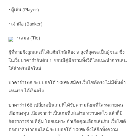
• ผู้เล่น (Player)
• เจ้ามือ (Banker)
• เสมอ (Tie)
ผู้ที่ทายฝั่งถูกและก็ได้แต้มใกล้เคียง 9 สูงที่สุดจะเป็นผู้ชนะ ซึ่ง
ในเว็บบาคาร่าอันดับ 1 ชอบมีคู่มือรวมทั้งวีดีโอแนะนำการเล่น
ให้สำหรับมือใหม่
บาคาร่า168 ระบบออโต้ 100% สมัครเว็บไซต์ตรง ไม่มีขั้นต่ำ
เล่นง่าย ได้เงินจริง
บาคาร่า168 เปลี่ยนเป็นเกมที่ได้รับความนิยมที่ใครหลายคน
เลือกลงทุน เนื่องจากว่าเป็นเกมที่เล่นง่าย ทราบผลไว แล้วก็มี
อัตราการจ่ายที่คุ้ม โดยเฉพาะ ถ้าเกิดคุณเลือกเล่นกับ เว็บไซต์
ตรงบาคาร่าออนไลน์ ระบบออโต้ 100% ซึ่งให้อีกทั้งความ