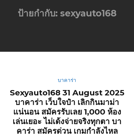
ป้ายกำกับ:
sexyauto168
บาคาร่า
Sexyauto168 31 August 2025
บาคาร่า เว็บใจป๋า เลิกกินมาม่า
แน่นอน สมัครรับเลย 1,000 ห้อง
เล่นเยอะ ไม่เด้งจ่ายจริงทุกตา บา
คาร่า สมัครด่วน เกมกำลังไหล