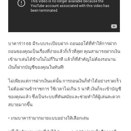
บาคาร่า168 มีระบบระเบียบฝาก-ถอนออโต้ที่ทำให้การฝาก
ถอนของคุณเป็นเรื่องที่ง่ายแล้วก็เร็วที่สุด! คุณสามารถฝากเงิน
เข้ามาเล่นได้ข้างในไม่กี่วินาที แล้วก็ที่สำคัญไม่ต้องรอนาน
เงินก็ฝากบัญชีของคุณในทันที!
ไม่เพียงแค่การฝากเงินแค่นั้น การถอนเงินก็ทำได้อย่างรวดเร็ว
ไม่ต้องผ่านข้าราชการ ใช้เวลาไม่เกิน 5 นาที เงินก็จะเข้าบัญชี
ของคุณแล้ว ซึ่งเป็นระบบที่ทันสมัยและช่วยทำให้ผู้เล่นสะดวก
สบายมากขึ้น
• เกมบาคาร่ามากมายแบบอย่างให้เลือกเล่น