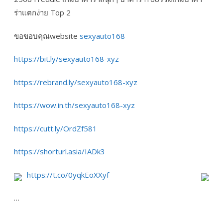
ร่าแตกง่าย Top 2
ขอขอบคุณwebsite
sexyauto168
https://bit.ly/sexyauto168-xyz
https://rebrand.ly/sexyauto168-xyz
https://wow.in.th/sexyauto168-xyz
https://cutt.ly/OrdZf581
https://shorturl.asia/IADk3
https://t.co/0yqkEoXXyf
…