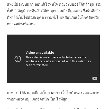
แห่งนี้มีระบบฝาก-ถอนที่เร็วทันใจ ด้วยระบบออโต้ที่ล้ำยุค รวม
ทั้งที่สำคัญมีการคืนเงินให้กับทุกยอดเสียที่คุณเล่น ซึ่งนั่นคือสิ่ง
ที่ทำให้เว็บไซต์นี้สะดุดตารวมทั้งไม่เหมือนกับเว็บไซต์อื่นๆใน
ตลาดอย่างชัดเจน
บาคาร่า168 ยอดเยี่ยมเว็บบาคาร่า เว็บไซต์ตรง รวมเกมบาคา
ร่าทุกหมวดหมู่ แจกจัดหนัก โอนไวที่สุด