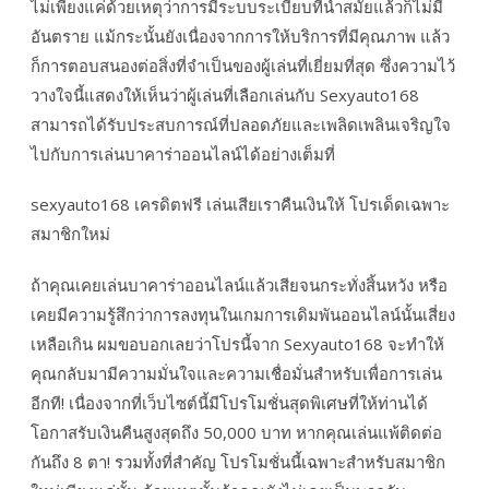
ไม่เพียงแค่ด้วยเหตุว่าการมีระบบระเบียบที่นำสมัยแล้วก็ไม่มี
อันตราย แม้กระนั้นยังเนื่องจากการให้บริการที่มีคุณภาพ แล้ว
ก็การตอบสนองต่อสิ่งที่จำเป็นของผู้เล่นที่เยี่ยมที่สุด ซึ่งความไว้
วางใจนี้แสดงให้เห็นว่าผู้เล่นที่เลือกเล่นกับ Sexyauto168
สามารถได้รับประสบการณ์ที่ปลอดภัยและเพลิดเพลินเจริญใจ
ไปกับการเล่นบาคาร่าออนไลน์ได้อย่างเต็มที่
sexyauto168 เครดิตฟรี เล่นเสียเราคืนเงินให้ โปรเด็ดเฉพาะ
สมาชิกใหม่
ถ้าคุณเคยเล่นบาคาร่าออนไลน์แล้วเสียจนกระทั่งสิ้นหวัง หรือ
เคยมีความรู้สึกว่าการลงทุนในเกมการเดิมพันออนไลน์นั้นเสี่ยง
เหลือเกิน ผมขอบอกเลยว่าโปรนี้จาก Sexyauto168 จะทำให้
คุณกลับมามีความมั่นใจและความเชื่อมั่นสำหรับเพื่อการเล่น
อีกที! เนื่องจากที่เว็บไซต์นี้มีโปรโมชั่นสุดพิเศษที่ให้ท่านได้
โอกาสรับเงินคืนสูงสุดถึง 50,000 บาท หากคุณเล่นแพ้ติดต่อ
กันถึง 8 ตา! รวมทั้งที่สำคัญ โปรโมชั่นนี้เฉพาะสำหรับสมาชิก