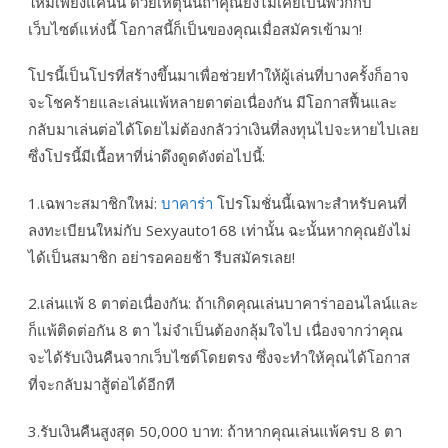
ใหม่เพียงแค่นั้น ด้วยเหตุนั้นถ้าคุณยังไม่เคยเป็นพวกกับ
เว็บไซต์แห่งนี้ โอกาสนี้ก็เป็นของคุณเมื่อสมัครเข้ามา!
โปรนี้เป็นโปรที่สร้างขึ้นมาเพื่อช่วยทำให้ผู้เล่นที่บางครั้งก็อาจ
จะโชคร้ายและเล่นแพ้หลายตาต่อเนื่องกัน มีโอกาสฟื้นและ
กลับมาเล่นต่อได้โดยไม่ต้องกลัวว่าเงินที่ลงทุนไปจะหายไปเลย
ซึ่งโปรนี้มีเนื้อหาที่น่าดึงดูดดังต่อไปนี้:
1.เฉพาะสมาชิกใหม่:
บาคาร่า
โปรโมชั่นนี้เฉพาะสำหรับคนที่
ลงทะเบียนใหม่กับ Sexyauto168 เท่านั้น ฉะนั้นหากคุณยังไม่
ได้เป็นสมาชิก อย่ารอคอยช้า รีบสมัครเลย!
2.เล่นแพ้ 8 ตาต่อเนื่องกัน: ถ้าเกิดคุณเล่นบาคาร่าออนไลน์และ
ก็แพ้ติดต่อกัน 8 ตา ไม่จำเป็นต้องกลุ้มใจไป เนื่องจากว่าคุณ
จะได้รับเงินคืนจากเว็บไซต์โดยตรง ซึ่งจะทำให้คุณได้โอกาส
ที่จะกลับมาสู้ต่อได้อีกที
3.รับเงินคืนสูงสุด 50,000 บาท: ถ้าหากคุณเล่นแพ้ครบ 8 ตา