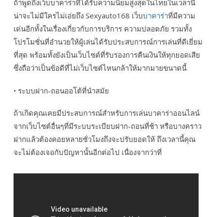
ถ้าพูดถึงเว็บบาคาร่าที่ได้รับความนิยมสูงสุดในไทยในเวลานี้
น่าจะไม่มีใครไม่เอ่ยถึง Sexyauto168 เว็บ
บาคาร่า
ที่มีความ
เด่นอีกทั้งในเรื่องเกี่ยวกับการบริการ ความปลอดภัย รวมทั้ง
โปรโมชั่นที่อำนวยให้ผู้เล่นได้รับประสบการณ์การเล่นที่ดีเยี่ยม
ที่สุด พร้อมทั้งยังเป็นเว็บไซต์ที่รับรองการคืนเงินให้ทุกยอดเสีย
ซึ่งถือว่าเป็นข้อดีที่ไม่เว็บไซต์ไหนกล้าให้มากมายขนาดนี้
• ระบบฝาก-ถอนออโต้ที่นำสมัย
ถ้าเกิดคุณเคยมีประสบการณ์สำหรับการเล่นบาคาร่าออนไลน์
จากเว็บไซต์อื่นๆที่มีระบบระเบียบฝาก-ถอนที่ช้า หรือบางคราว
ฝากแล้วต้องคอยหลายชั่วโมงถึงจะปรับยอดให้ ถึงเวลานี้คุณ
จะไม่ต้องเจอกับปัญหานั้นอีกต่อไป เนื่องจากว่าที่