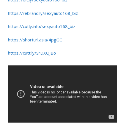
https://rebrand.ly/sexyauto168_biz
https://cutly.info/sexyauto168_biz
https://shorturl.asia/4pgGC
https://cutt.ly/SrDXQJBo