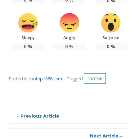
0
%
Sleepy
Angry
Surprise
0
%
0
%
0
%
Posted in
sbotop1688.com
Tagged
SBOTOP
แนะแนว
←
Previous Article
เรื่อง
Next Article
→