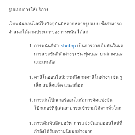
รูปแบบการให้บริการ
เว็บพนันออนไลน์ในปัจจุบันมีหลากหลายรูปแบบ ซึ่งสามารถ
จำแนกได้ตามประเภทของการพนัน ได้แก่
การพนันกีฬา:
sbotop
เป็นการวางเดิมพันในผล
การแข่งขันกีฬาต่างๆ เช่น ฟุตบอล บาสเกตบอล
และเทนนิส
คาสิโนออนไลน์: รวมถึงเกมคาสิโนต่างๆ เช่น รู
เล็ต แบล็คแจ็ค และสล็อต
การเล่นโป๊กเกอร์ออนไลน์: การจัดแข่งขัน
โป๊กเกอร์ที่ผู้เล่นสามารถเข้าร่วมได้จากทั่วโลก
การเดิมพันอีสปอร์ต: การแข่งขันเกมออนไลน์ที่
กำลังได้รับความนิยมอย่างมาก