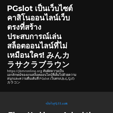
Skip
PGslot เป็นเว็บไซต์
to
คาสิโนออนไลน์เว็บ
content
ตรงที่สร้าง
ประสบการณ์เล่น
สล็อตออนไลน์ที่ไม่
เหมือนใคร! みんカ
ラサクラブラウン
https://jbmronline.org สัมผัสความเป็น
เอกลักษณ์ของเกมสล็อตออนไลน์ที่เต็มไปด้วยความ
สนุกและความตื่นเต้นที่ PGslot เว็บตรง!みんなの
カラコン
sbotop1688.com