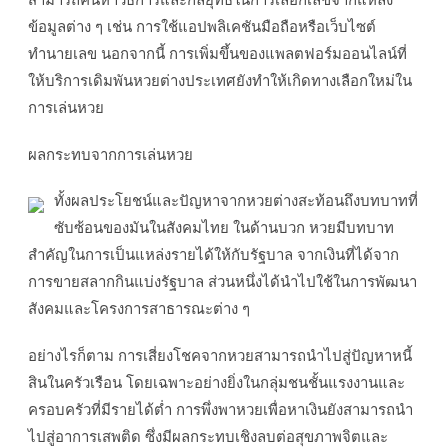
ข้อมูลต่าง ๆ เช่น การใช้แอปพลิเคชันมือถือหรือเว็บไซต์
ทำนายเลข นอกจากนี้ การเพิ่มขึ้นของแพลตฟอร์มออนไลน์ที่
ให้บริการเดิมพันหวยต่างประเทศยังทำให้เกิดทางเลือกใหม่ใน
การเล่นหวย
ผลกระทบจากการเล่นหวย
ทั้งผลประโยชน์และปัญหาจากหวยต่างสะท้อนถึงบทบาทที่
ซับซ้อนของมันในสังคมไทย ในด้านบวก หวยมีบทบาท
สำคัญในการเป็นแหล่งรายได้ให้กับรัฐบาล จากเงินที่ได้จาก
การขายสลากกินแบ่งรัฐบาล ส่วนหนึ่งได้นำไปใช้ในการพัฒนา
สังคมและโครงการสาธารณะต่าง ๆ
อย่างไรก็ตาม การเสี่ยงโชคจากหวยสามารถนำไปสู่ปัญหาหนี้
สินในครัวเรือน โดยเฉพาะอย่างยิ่งในกลุ่มชนชั้นแรงงานและ
ครอบครัวที่มีรายได้ต่ำ การพึ่งพาหวยเพื่อหาเงินยังสามารถนำ
ไปสู่อาการเสพติด ซึ่งมีผลกระทบเชิงลบต่อสุขภาพจิตและ