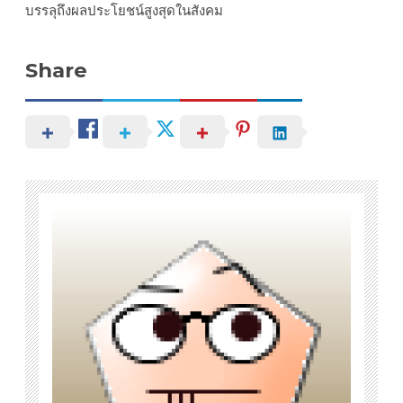
บรรลุถึงผลประโยชน์สูงสุดในสังคม
Share