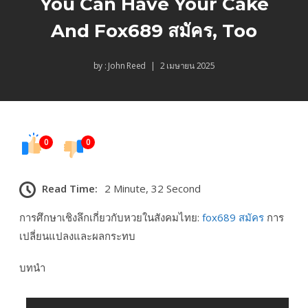
You Can Have Your Cake
And Fox689 สมัคร, Too
by :
John Reed
2 เมษายน 2025
0
0
Read Time:
2 Minute, 32 Second
การศึกษาเชิงลึกเกี่ยวกับหวยในสังคมไทย:
fox689 สมัคร
การ
เปลี่ยนแปลงและผลกระทบ
บทนำ