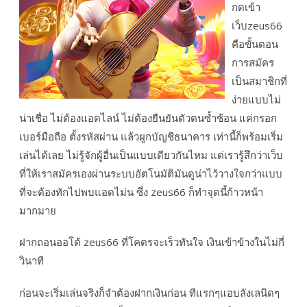
กดเข้า
เว็บzeus66
คือขั้นตอน
การสมัคร
เป็นสมาชิกที่
ง่ายแบบไม่
น่าเชื่อ ไม่ต้องแอดไลน์ ไม่ต้องยืนยันตัวตนซ้ำซ้อน แค่กรอก
เบอร์มือถือ ตั้งรหัสผ่าน แล้วผูกบัญชีธนาคาร เท่านี้ก็พร้อมเริ่ม
เล่นได้เลย ไม่รู้จักผู้อื่นเป็นแบบเดียวกันไหม แต่เรารู้สึกว่าเว็บ
ที่ให้เราสมัครเองผ่านระบบอัตโนมัติมันดูน่าไว้วางใจกว่าแบบ
ที่จะต้องทักไปพบแอดไม่น ซึ่ง zeus66 ก็ทำจุดนี้ก้าวหน้า
มากมาย
ฝากถอนออโต้ zeus66 ที่โคตรจะเร็วทันใจ เงินเข้าข้างในไม่กี่
วินาที
ก่อนจะเริ่มเล่นจริงก็จำต้องฝากเงินก่อน ทีแรกๆแอบลังเลนิดๆ