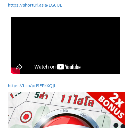
https://shorturl.asia/LG0UE
https://t.co/pd9FPkXQJL