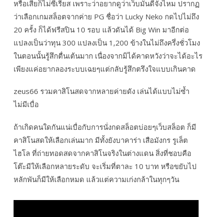
หรือเสียก็ไม่ซีเรียส เพราะว่าอยากดูว่าเว็บมันดีจังไหม ปรากฏ
ว่าเลือกเกมสล็อตจากค่าย PG ชื่อว่า Lucky Neko กดไปไม่ถึง
20 ครั้ง ก็ได้ฟรีสปิน 10 รอบ แล้วดันได้ Big Win มาอีกต่อ
แปลงเป็นว่าทุน 300 แปลงเป็น 1,200 ข้างในไม่ถึงครึ่งชั่วโมง
ในตอนนั้นรู้สึกตื่นเต้นมาก เนื่องจากมิได้คาดหวังว่าจะได้อะไร
เพียงแค่อยากลองระบบเฉยๆแต่กลับรู้สึกตรึงใจแบบเกินคาด
zeus66 รวมคาสิโนสดจากหลายค่ายดัง เล่นได้แบบไม่ซ้ำ
ไม่มีเบื่อ
ถ้าเกิดคนใดกันแน่เบื่อกับการนั่งกดสล็อตบ่อยๆเว็บสล็อต ก็มี
คาสิโนสดให้เลือกเล่นมาก มีทั้งยังบาคาร่า เสือมังกร รูเล็ต
ไฮโล ที่ถ่ายทอดสดจากคาสิโนจริงในต่างแดน สิ่งที่ชอบคือ
โต๊ะมีให้เลือกหลายระดับ จะเริ่มที่ตาละ 10 บาท หรือขยับไป
หลักพันก็มีให้เลือกหมด แล้วแต่ความเก่งกล้าในทุกๆวัน