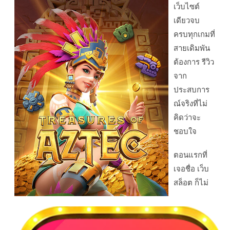
เว็บไซต์
เดียวจบ
ครบทุกเกมที่
สายเดิมพัน
ต้องการ รีวิว
จาก
ประสบการ
ณ์จริงที่ไม่
คิดว่าจะ
ชอบใจ
ตอนแรกที่
เจอชื่อ เว็บ
สล็อต ก็ไม่