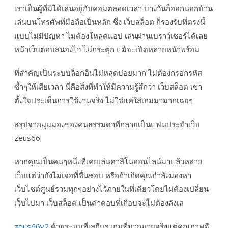
เราเป็นผู้ที่มิได้เล่นอยู่กับคอมตลอดเวลา บางวันก็ออกนอกบ้าน
เล่นบนโทรศัพท์มือถือเป็นหลัก ซึ่ง เว็บสล็อต ก็รองรับที่ตรงนี้
แบบไม่มีปัญหา ไม่ต้องโหลดแอป เล่นผ่านเบราว์เซอร์ได้เลย
หน้าเว็บตอบสนองไว ไม่กระตุก แม้จะเปิดหลายหน้าพร้อม
ที่สำคัญเป็นระบบล็อกอินไม่หลุดบ่อยมาก ไม่ต้องกรอกรหัส
ซ้ำๆให้เสียเวลา นี่คือสิ่งที่ทำให้มีความรู้สึกว่า เว็บสล็อต เขา
ตั้งใจประเด็นการใช้งานจริง ไม่ใช่แค่ใส่เกมมามากเฉยๆ
สรุปจากมุมมองของคนธรรมดาที่กลายเป็นแฟนประจำเว็บ
zeus66
หากคุณเป็นคนๆหนึ่งที่เคยเล่นคาสิโนออนไลน์มาแล้วหลาย
เว็บแต่ว่ายังไม่เจอที่ชื่นชอบ หรือถ้าเกิดคุณกำลังมองหา
เว็บไซต์ศูนย์รวมทุกๆอย่างไว้ภายในที่เดียวโดยไม่ต้องเปลี่ยน
เว็บไปมา เว็บสล็อต เป็นคำตอบที่เกือบจะไม่ต้องลังเล
zeus66v2
ด้วยระบบที่เสถียร เกมที่มากมายจริงแต่คุณภาพดี