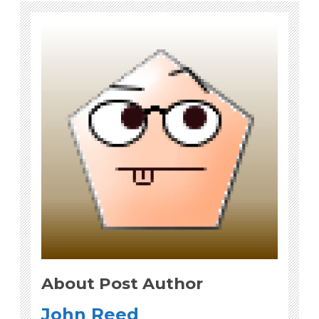
About Post Author
John Reed