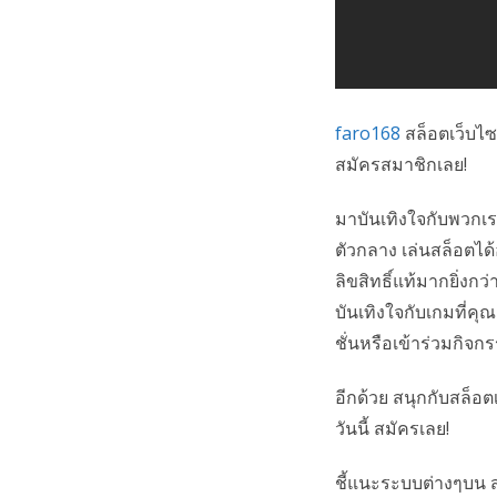
faro168
สล็อตเว็บไซ
สมัครสมาชิกเลย!
มาบันเทิงใจกับพวกเรา
ตัวกลาง เล่นสล็อตได
ลิขสิทธิ์แท้มากยิ่ง
บันเทิงใจกับเกมที่
ชั่นหรือเข้าร่วมกิจ
อีกด้วย สนุกกับสล็อ
วันนี้ สมัครเลย!
ชี้แนะระบบต่างๆบน สล