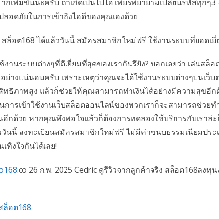
เพิ่มขึ้นนะครับ ถ้าเกิดเป็นไปได้ เพียรพยายามเปลี่ยนรหัสทุกๆ3
ามปลอดภัยในการเข้าถึงไอดีของคุณเองด้วย
สล็อต168 ได้แล้ววันนี้ สมัครสมาชิกใหม่ฟรี ใช้งานระบบที่ยอดเยี
านระบบต่างๆที่ดีเยี่ยมที่สุดของเรากันรึยัง? บอกเลยว่า เล่นสล็
งอย่างแน่นอนครับ เพราะเหตุว่าคุณจะได้ใช้งานระบบต่างๆบนเว็บตรง
ทธิภาพสูง แล้วก็ช่วยให้คุณสามารถทำเงินได้อย่างมีความสุขอีก
ในการเข้าใช้งานเว็บสล็อตออนไลน์ของพวกเราก็จะสามารถช่วยทำใ
นอีกด้วย หากคุณพึงพอใจแล้วก็ต้องการทดลองใช้บริการกับเราล่ะก
ววันนี้ ลงทะเบียนสมัครสมาชิกใหม่ฟรี ไม่มีค่าขนบธรรมเนียมปร
เทิงใจกันได้เลย!
ro168
.co 26 ก.พ. 2025 Cedric ดูรีวิวจากลูกค้าจริง สล็อต168ลงท
สล็อต168