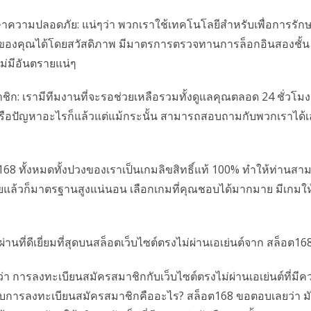
าความปลอดภัย: แน่ๆว่า พวกเราใช้เทคโนโลยีสำหรับเพื่อการรักษ
องคุณได้โดยสวัสดิภาพ มีมาตรการตรวจทานการล็อกอินสองชั้น ซึ
ไม่มีอันตรายแน่ๆ
ิก: เรามีทีมงานที่จะรอช่วยเหลือรวมทั้งดูแลคุณตลอด 24 ชั่วโมง
หรือปัญหาอะไรก็แล้วแต่แม้กระนั้น สามารถสอบถามกับพวกเราได้เ
168 ทั้งหมดทั้งปวงของเราเป็นเกมลิขสิทธิ์แท้ 100% ทำให้ท่านสาม
ายแล้วก็มาตรฐานสูงแน่นอน เลือกเกมที่คุณชอบได้มากมาย มีเกมใ
นที่ดีเยี่ยมที่สุดบนสล็อตเว็บไซต์ตรงไม่ผ่านเอเย่นต์จาก สล็อต16
า การลงทะเบียนสมัครสมาชิกกับเว็บไซต์ตรงไม่ผ่านเอเย่นต์ที่มีควา
ำหรับการลงทะเบียนสมัครสมาชิกคืออะไร? สล็อต168 ขอตอบเลยว่า ม