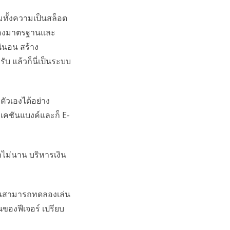
ทั้งความเป็นสล็อต
บรองมาตรฐานและ
่นอน สร้าง
บ แล้วก็นี่เป็นระบบ
วเองได้อย่าง
ิเคชันแบงค์และก็ E-
ไม่นาน บริหารเงิน
คุณสามารถทดลองเล่น
องฟีเจอร์ เปรียบ