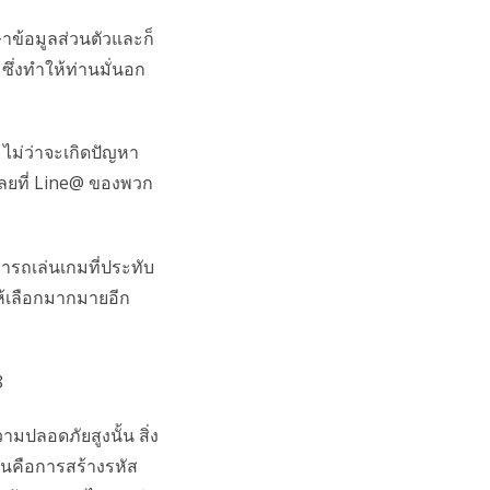
าข้อมูลส่วนตัวและก็
่งทำให้ท่านมั่นอก
 ไม่ว่าจะเกิดปัญหา
ลยที่ Line@ ของพวก
ารถเล่นเกมที่ประทับ
ห้เลือกมากมายอีก
8
มปลอดภัยสูงนั้น สิ่ง
ันคือการสร้างรหัส