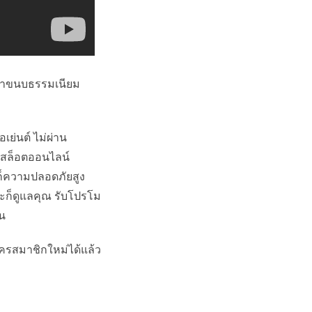
ณค่าขนบธรรมเนียม
เย่นต์ ไม่ผ่าน
กมสล็อตออนไลน์
ะก็ความปลอดภัยสูง
ะก็ดูแลคุณ รับโปรโม
อน
ัครสมาชิกใหม่ได้แล้ว