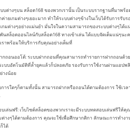
ะบบต่างๆบน สล็อต168 ของพวกเรานั้น เป็นระบบรากฐานที่มาพร้อม
้จากค่ายเกมต่างๆเยอะมาก ทำให้ระบบต่างๆข้างในเว็บได้รับการรั
เกมต่างๆอย่างแม่นยำ มั่นใจในความสามารถของระบบต่างๆได้แน
นสล็อตออนไลน์กับสล็อต168 ทางเข้าเล่น ได้แบบจัดเต็มแน่ๆนะครั
วกเราพร้อมให้บริการกับคุณอย่างเต็มที่
ฝากถอนออโต้: ระบบฝากถอนที่คุณสามารถทำรายการฝากถอนด้วยตั
ะบบอัตโนมัติที่ล้ำยุคแล้วก็ปลอดภัย รองรับการใช้งานผ่านแอปพล
ย่างน้อย
ยการใดๆก็ตามทั้งนั้น สามารถฝากหรือถอนได้ตามต้องการ ใช้เวลา
น
บเล่นฟรี: เว็บไซต์สล็อตของพวกเราจะมีระบบทดสอบเล่นฟรีให้
ต่างๆได้ตามต้องการ คุณจะใช้เพื่อศึกษากติกา ลักษณะการทำงานข
็ได้