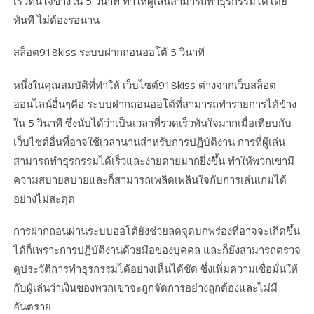
เร็วทันใจข้างใน 5 วินาที ทำให้ผู้เล่นสามารถทำธุรกรรมได้โดย
ทันที ไม่ต้องรอนาน
สล็อต918kiss ระบบฝากถอนออโต้ 5 วินาที
หนึ่งในคุณสมบัติที่ทำให้ เว็บไซต์918kiss ต่างจากเว็บสล็อต
ออนไลน์อื่นๆคือ ระบบฝากถอนออโต้ที่สามารถทำรายการได้ข้าง
ใน 5 วินาที ซึ่งนับได้ว่าเป็นเวลาที่รวดเร็วทันใจมากเมื่อเทียบกับ
เว็บไซต์อื่นที่อาจใช้เวลานานสำหรับการปฏิบัติงาน การที่ผู้เล่น
สามารถทำธุรกรรมได้เร็วและง่ายดายมากยิ่งขึ้น ทำให้พวกเขามี
ความสบายสบายและก็สามารถเพลิดเพลินใจกับการเล่นเกมได้
อย่างไม่สะดุด
การฝากถอนผ่านระบบออโต้ยังช่วยลดจุดบกพร่องที่อาจจะเกิดขึ้น
ได้ก็เพราะการปฏิบัติงานด้วยมือของบุคคล และก็ยังสามารถตรวจ
ดูประวัติการทำธุรกรรมได้อย่างเห็นได้ชัด ซึ่งเพิ่มความเชื่อมั่นให้
กับผู้เล่นว่าเงินของพวกเขาจะถูกจัดการอย่างถูกต้องและไม่มี
อันตราย