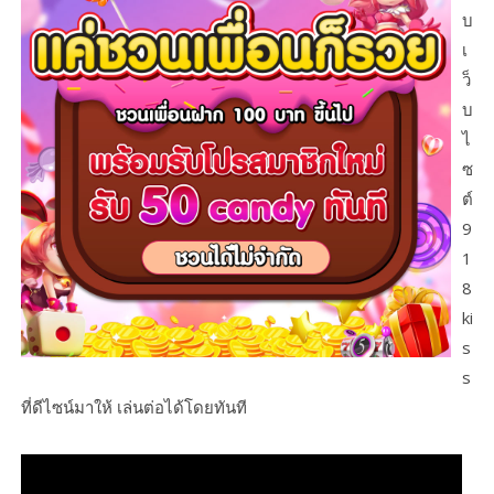
บ
เ
ว็
บ
ไ
ซ
ต์
9
1
8
ki
s
s
ที่ดีไซน์มาให้ เล่นต่อได้โดยทันที