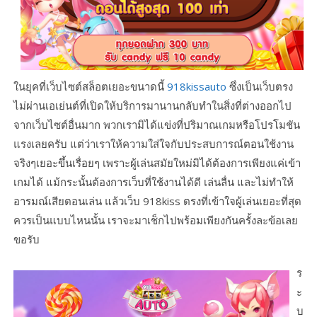
ในยุคที่เว็บไซต์สล็อตเยอะขนาดนี้
918kissauto
ซึ่งเป็นเว็บตรง
ไม่ผ่านเอเย่นต์ที่เปิดให้บริการมานานกลับทำในสิ่งที่ต่างออกไป
จากเว็บไซต์อื่นมาก พวกเรามิได้แข่งที่ปริมาณเกมหรือโปรโมชัน
แรงเลยครับ แต่ว่าเราให้ความใส่ใจกับประสบการณ์ตอนใช้งาน
จริงๆเยอะขึ้นเรื่อยๆ เพราะผู้เล่นสมัยใหม่มิได้ต้องการเพียงแค่เข้า
เกมได้ แม้กระนั้นต้องการเว็บที่ใช้งานได้ดี เล่นลื่น และไม่ทำให้
อารมณ์เสียตอนเล่น แล้วเว็บ 918kiss ตรงที่เข้าใจผู้เล่นเยอะที่สุด
ควรเป็นแบบไหนนั้น เราจะมาเช็กไปพร้อมเพียงกันครั้งละข้อเลย
ขอรับ
ร
ะ
บ