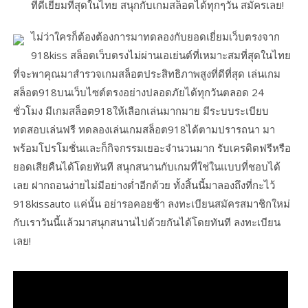
ที่ดีเยี่ยมที่สุดในไทย สนุกกับเกมสล็อตได้ทุกๆวัน สมัครเลย!
ไม่ว่าใครก็ต้องต้องการมาทดลองกับยอดเยี่ยมเว็บตรงจาก
918kiss สล็อตเว็บตรงไม่ผ่านเอเย่นต์ที่เหมาะสมที่สุดในไทย
ที่จะพาคุณมาสำรวจเกมสล็อตประสิทธิภาพสูงที่ดีที่สุด เล่นเกม
สล็อต918บนเว็บไซต์ตรงอย่างปลอดภัยได้ทุกวันตลอด 24
ชั่วโมง มีเกมสล็อต918ให้เลือกเล่นมากมาย มีระบบระเบียบ
ทดสอบเล่นฟรี ทดลองเล่นเกมสล็อต918ได้ตามปรารถนา มา
พร้อมโปรโมชั่นและก็กิจกรรมเยอะจำนวนมาก รับเครดิตฟรีหรือ
ยอดเสียคืนได้โดยทันที สนุกสนานกับเกมที่ใช่ในแบบที่ชอบได้
เลย ฝากถอนง่ายไม่มีอย่างต่ำอีกด้วย ทั้งสิ้นนี้มาลองถึงที่กะไว้
918kissauto แค่นั้น อย่ารอคอยช้า ลงทะเบียนสมัครสมาชิกใหม่
กับเราวันนี้แล้วมาสนุกสนานไปด้วยกันได้โดยทันที ลงทะเบียน
เลย!