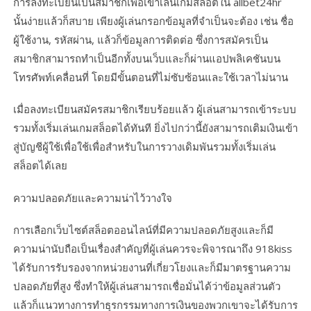
การลงทะเบียนเป็นสมาชิกเพื่อเข้าเล่นเกมสล็อตใน allbet24hr
นั้นง่ายแล้วก็สบาย เพียงผู้เล่นกรอกข้อมูลที่จำเป็นจะต้อง เช่น ชื่อ
ผู้ใช้งาน, รหัสผ่าน, แล้วก็ข้อมูลการติดต่อ ซึ่งการสมัครเป็น
สมาชิกสามารถทำเป็นอีกทั้งบนเว็บและก็ผ่านแอปพลิเคชันบน
โทรศัพท์เคลื่อนที่ โดยมีขั้นตอนที่ไม่ซับซ้อนและใช้เวลาไม่นาน
เมื่อลงทะเบียนสมัครสมาชิกเรียบร้อยแล้ว ผู้เล่นสามารถเข้าระบบ
รวมทั้งเริ่มเล่นเกมสล็อตได้ทันที ยิ่งไปกว่านี้ยังสามารถเติมเงินเข้า
สู่บัญชีผู้ใช้เพื่อใช้เพื่อสำหรับในการวางเดิมพันรวมทั้งเริ่มเล่น
สล็อตได้เลย
ความปลอดภัยและความน่าไว้วางใจ
การเลือกเว็บไซต์สล็อตออนไลน์ที่มีความปลอดภัยสูงและก็มี
ความน่านับถือเป็นเรื่องสำคัญที่ผู้เล่นควรจะพิจารณาถึง 918kiss
ได้รับการรับรองจากหน่วยงานที่เกี่ยวโยงและก็มีมาตรฐานความ
ปลอดภัยที่สูง ซึ่งทำให้ผู้เล่นสามารถเชื่อมั่นได้ว่าข้อมูลส่วนตัว
แล้วก็แนวทางการทำธุรกรรมทางการเงินของพวกเขาจะได้รับการ