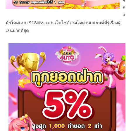
ค
ส
มัยใหม่แบบ 918kissauto เว็บไซต์ตรงไม่ผ่านเอเย่นต์ที่รู้เรื่องผู้
เล่นมากที่สุด