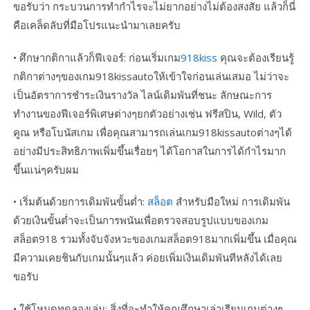
ขอรับว่า กระบวนการทำกำไรจะไม่ยากอย่างไม่ต้องสงสัย แล้วก็นี่
คือเคล็ดลับที่มือโปรแนะนำมาเลยครับ
• ศึกษากติกาแล้วก็ฟีเจอร์: ก่อนเริ่มเกม
918kiss
คุณจะต้องเรียนรู้
กติกาต่างๆของเกม918kissautoให้เข้าใจก่อนเล่นเสมอ ไม่ว่าจะ
เป็นอัตราการชำระเงินรางวัล ไลน์เดิมพันที่ชนะ ลักษณะการ
ทำงานของฟีเจอร์พิเศษต่างๆยกตัวอย่างเช่น ฟรีสปิน, Wild, ตัว
คูณ หรือโบนัสเกม เพื่อคุณสามารถเล่นเกม918kissautoต่างๆได้
อย่างมีประสิทธิภาพเพิ่มขึ้นเรื่อยๆ ได้โอกาสในการได้กำไรมาก
ขึ้นแน่ๆครับผม
• เริ่มต้นด้วยการเดิมพันขั้นต่ำ:
สล็อต
สำหรับมือใหม่ การเดิมพัน
ด้วยเงินขั้นต่ำจะเป็นการพนันเพื่อตรวจสอบรูปแบบของเกม
สล็อต918 รวมทั้งจับจังหวะของเกมสล็อต918มากเพิ่มขึ้น เมื่อคุณ
มีความเคยชินกับเกมนั้นๆแล้ว ค่อยเพิ่มเงินเดิมพันทีหลังได้เลย
ขอรับ
• ใช้โหมดทดลองเล่น: สิ่งที่จะทำให้คุณศึกษาเล่าเรียนเกมต่างๆ