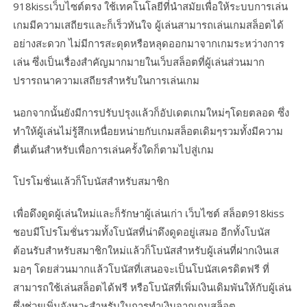
918kissเว็บไซต์ตรง ใช้เทคโนโลยีที่นำสมัยเพื่อให้ระบบการเล่น
เกมมีความเสถียรและก็เร็วทันใจ ผู้เล่นสามารถเล่นเกมสล็อตได้
อย่างสะดวก ไม่มีการสะดุดหรือหลุดออกมาจากเกมระหว่างการ
เล่น ซึ่งเป็นเรื่องสำคัญมากมายในเว็บสล็อตที่ผู้เล่นส่วนมาก
ปรารถนาความเสถียรสำหรับในการเล่นเกม
นอกจากนั้นยังมีการปรับปรุงแล้วก็อัปเดตเกมใหม่ๆโดยตลอด ซึ่ง
ทำให้ผู้เล่นไม่รู้สึกเหนื่อยหน่ายกับเกมสล็อตเดิมๆรวมทั้งมีความ
ตื่นเต้นสำหรับเพื่อการเล่นครั้งใดก็ตามไปสู่เกม
โปรโมชั่นแล้วก็โบนัสสำหรับสมาชิก
เพื่อดึงดูดผู้เล่นใหม่และก็รักษาผู้เล่นเก่า เว็บไซต์ สล็อต918kiss
ชอบมีโปรโมชั่นรวมทั้งโบนัสที่น่าดึงดูดอยู่เสมอ อีกทั้งโบนัส
ต้อนรับสำหรับสมาชิกใหม่แล้วก็โบนัสสำหรับผู้เล่นที่ฝากเงินเส
มอๆ โดยส่วนมากแล้วโบนัสที่เสนอจะเป็นโบนัสเครดิตฟรี ที่
สามารถใช้เล่นสล็อตได้ฟรี หรือโบนัสที่เพิ่มเงินเดิมพันให้กับผู้เล่น
ซึ่งช่วยเพิ่มจังหวะสำหรับในการทำเงินจากเกมสล็อต