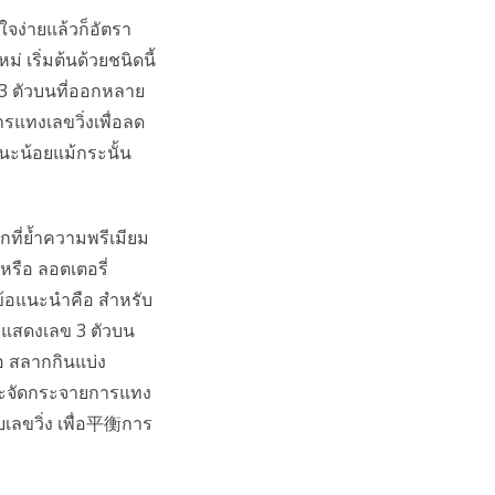
ใจง่ายแล้วก็อัตรา
่ เริ่มต้นด้วยชนิดนี้
 3 ตัวบนที่ออกหลาย
การแทงเลขวิ่งเพื่อลด
ชนะน้อยแม้กระนั้น
ที่ย้ำความพรีเมียม
หรือ ลอตเตอรี่
ข้อแนะนำคือ สำหรับ
67 แสดงเลข 3 ตัวบน
อ สลากกินแบ่ง
กระจัดกระจายการแทง
บเลขวิ่ง เพื่อ平衡การ