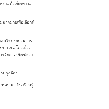
พรวมทั้งเลี่ยงความ
ากมายเพื่อเลือกที่
นน่าสนใจ กระบวนการ
การเล่น โดยเบื้อง
งวัลต่างๆดังเช่นว่า
ความถูกต้อง
นอแนะเป็น เรียนรู้