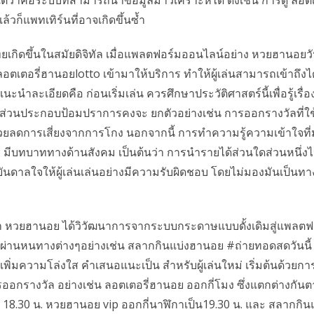
ต่ว่าคือระบบที่สามารถนำข้อมูลมาวิเคราะห์ได้ ดังเช่น การดู ลอต
้วก็แพทเทิร์นที่อาจเกิดขึ้นซ้ำ
ยเกิดขึ้นในสมัยดิจิทัล เมื่อแพลตฟอร์มออนไลน์อย่าง หวยฮานอยวันน
ลอตเตอรี่ฮานอยlotto เข้ามาให้บริการ ทำให้ผู้เล่นสามารถเข้าถึง
ะนำละเอียดคือ ก่อนเริ่มเล่น ควรศึกษาประวัติศาสตร์นี้เพื่อรู้เรื่
ีส่วนประกอบป้อมปราการคงจะ ยกตัวอย่างเช่น การออกรางวัลที่ใช้เ
วยลดการเสี่ยงจากการโกง นอกจากนี้ การทำความรู้ความเข้าใจที
 มีบทบาททางด้านสังคม เป็นต้นว่า การนำรายได้ส่วนใดส่วนหนึ่ง
บันดาลใจให้ผู้เล่นเล่นอย่างมีความรับผิดชอบ โดยไม่มองมันเป็นทางลั
วยฮานอย ได้วิวัฒนาการจากระบบกระดาษแบบดั้งเดิมสู่แพลตฟอร์ม
่านหนทางต่างๆอย่างเช่น สลากกินแบ่งฮานอย #ถ่ายทอดสดวันนี้ ห
พิ่มความโล่งใส คำเสนอแนะเป็น สำหรับผู้เล่นใหม่ เริ่มต้นด้วยกา
รออกรางวัล อย่างเช่น ลอตเตอรี่ฮานอย ออกกี่โมง ซึ่งแตกต่างกั
18.30 น. หวยฮานอย vip ออกกี่นาฬิกาเป็น19.30 น. และ สลากกิน