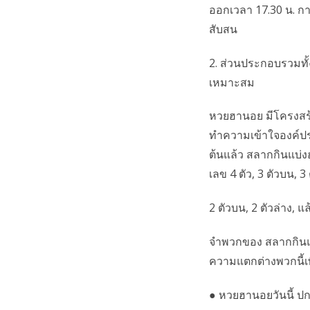
ออกเวลา 17.30 น. กา
สับสน
2. ส่วนประกอบรวมท
เหมาะสม
หวยฮานอย มีโครงสร้า
ทำความเข้าใจองค์ประ
ต้นแล้ว สลากกินแบ่ง
เลข 4 ตัว, 3 ตัวบน, 3 
2 ตัวบน, 2 ตัวล่าง, 
จำพวกของ สลากกินแบ
ความแตกต่างพวกนี้เพ
● หวยฮานอยวันนี้ ปกต