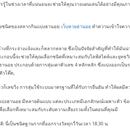
รรู้ในช่วงเวลาที่แน่นอนจะช่วยให้คุณวางแผนเล่นได้อย่างมีคุณภา
ั้งชนิดของสลากกินแบ่งฮานอย:
เว็บหวยฮานอย
ทำความเข้าใจความม
งที่กระจ่างแจ้งและก็หลากหลาย ซึ่งเป็นปัจจัยสำคัญที่ทำให้มั
กอบนี้จะช่วยให้คุณเลือกชนิดที่เหมาะสมกับไลฟ์สไตล์และยุทธวิธี
ฮานอย ประกอบด้วยการสุ่มเดาตัวเลข 4 หลักหลัก ซึ่งแบ่งออกเป็นรา
ตัวโต๊ด,
แล้วก็เลขวิ่ง การสุ่มใช้ระบบมาตรฐานที่ได้รับการยืนยัน ทำให้ผลมี
่งฮานอย มีหลายต้นแบบ แต่ละประเภทมีเอกลักษณ์เฉพาะตัว ข้อเส
ื่อเลือกที่เหมาะสมกับระดับความเสี่ยงรวมทั้งในตอนที่คุณมี
ิ: นี่เป็นชนิดฐานรากที่ออกรางวัลทุกวี่วันเวลา 18.30 น.