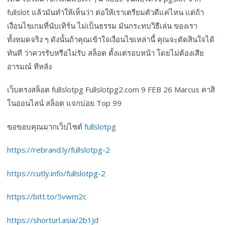
fullslot แล้วมันทำให้เห็นว่า ต่อให้เราเตรียมตัวดีแค่ไหน แต่ถ้า
เงื่อนไขเกมที่นับเทิร์น ไม่เป็นธรรม มันกระทบวิธีเล่น ของเรา
ทั้งหมดจริง ๆ ดังนั้นถ้าคุณเข้าใจเงื่อนไขเหล่านี้ คุณจะตัดสินใจได้
ทันที ว่าควรรับหรือไม่รับ สล็อต ตั้งแต่รอบหน้า โดยไม่ต้องเสีย
อารมณ์ ทีหลัง
เว็บตรงสล็อต fullslotpg Fullslotpg2.com 9 FEB 26 Marcus คาสิ
โนออนไลน์ สล็อต แจกบ่อย Top 99
ขอขอบคุณมากเว็ปไซต์
fullslotpg
https://rebrand.ly/fullslotpg-2
https://cutly.info/fullslotpg-2
https://bitt.to/5vwm2c
https://shorturl.asia/2b1Jd