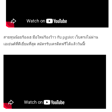
สายทุนน้อยร้องเฮ มือใหม่ร้องว้าว กับ pgslot เว็บตรงไม่ผ่าน
เอเย่นต์ที่ดีเยี่ยมที่สุด สมัครรับเครดิตฟรีได้แล้ววันนี้!