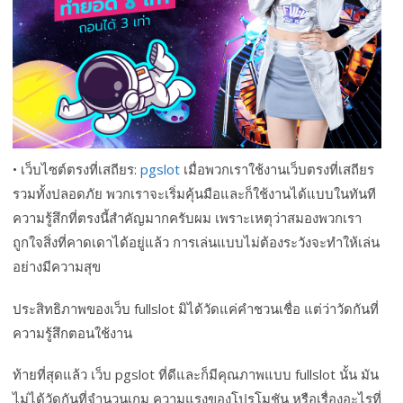
• เว็บไซต์ตรงที่เสถียร:
pgslot
เมื่อพวกเราใช้งานเว็บตรงที่เสถียร
รวมทั้งปลอดภัย พวกเราจะเริ่มคุ้นมือและก็ใช้งานได้แบบในทันที
ความรู้สึกที่ตรงนี้สำคัญมากครับผม เพราะเหตุว่าสมองพวกเรา
ถูกใจสิ่งที่คาดเดาได้อยู่แล้ว การเล่นแบบไม่ต้องระวังจะทำให้เล่น
อย่างมีความสุข
ประสิทธิภาพของเว็บ fullslot มิได้วัดแค่คำชวนเชื่อ แต่ว่าวัดกันที่
ความรู้สึกตอนใช้งาน
ท้ายที่สุดแล้ว เว็บ pgslot ที่ดีและก็มีคุณภาพแบบ fullslot นั้น มัน
ไม่ได้วัดกันที่จำนวนเกม ความแรงของโปรโมชัน หรือเรื่องอะไรที่