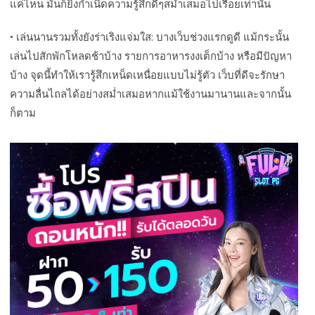
แค่ไหน มันก็ยิ่งกำเนิดความรู้สึกดีๆสม่ำเสมอไปเรื่อยเท่านั้น
• เล่นนานรวมทั้งยังร่าเริงแจ่มใส: บางเว็บช่วงแรกดูดี แม้กระนั้น
เล่นไปสักพักโหลดช้าบ้าง รายการอาหารงงเต็กบ้าง หรือมีปัญหา
บ้าง จุดนี้ทำให้เรารู้สึกเหน็ดเหนื่อยแบบไม่รู้ตัว เว็บที่ดีจะรักษา
ความลื่นไถลได้อย่างสม่ำเสมอหากแม้ใช้งานมานานและจากนั้น
ก็ตาม