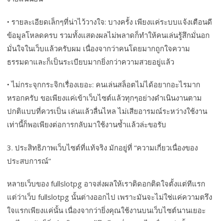
• รายละเอียดเล็กๆที่น่าไว้วางใจ: บางครั้ง เพียงแค่ระบบแจ้งเตือนดี
ข้อมูลโหลดครบ รวมทั้งแสดงผลไม่พลาดก็ทำให้คนเล่นรู้สึกมั่นอก
มั่นใจในเว็บแล้วครับผม เนื่องจากว่าคนโดยมากถูกใจความ
ธรรมดาและก็เป็นระเบียบมากยิ่งกว่าความสวยอยู่แล้ว
• ไม่กระจุกกระจิกเรื่องเยอะ: คนเล่นสล็อตไม่ได้อยากอะไรมาก
หรอกครับ ขอเพียงแค่เข้าเว็บไซต์แล้วทุกๆอย่างดำเนินงานตาม
ปกติแบบที่ควรเป็น เล่นแล้วลื่นไหล ไม่เสียอารมณ์ระหว่างใช้งาน
เท่านี้ก็พอเพียงต่อการกลับมาใช้งานซ้ำแล้วล่ะขอรับ
3. ประสิทธิภาพเว็บไซต์ที่แท้จริง มักอยู่ที่ “ความเกี่ยวเนื่องของ
ประสบการณ์”
หลายเว็บของ fullslotpg อาจส่งผลให้เราติดอกติดใจตั้งแต่ทีแรก
แต่ว่าเว็บ fullslotpg นั้นต่างออกไป เพราะมันจะไม่ใช่แค่ความตรึง
ใจแรกเพียงแค่นั้น เนื่องจากว่ายิ่งคุณใช้งานบนเว็บไซต์นานเยอะ