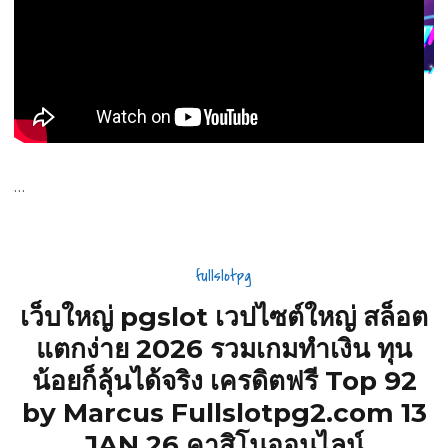
…
fullslotpg
เว็บใหญ่ pgslot เวปไซต์ใหญ่ สล็อต
แตกง่าย 2026 รวมเกมทำเงิน ทุน
น้อยก็ลุ้นได้จริง เครดิตฟรี Top 92
by Marcus Fullslotpg2.com 13
JAN 26 คาสิโนออนไลน์