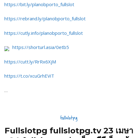
https://bit.ly/planobporto_fullslot
https://rebrand.ly/planobporto_fullslot
https://cutly.info/planobporto_fullslot
https://shorturl.asia/0etb5
https://cutt.ly/RrRx6XjM
https://t.co/xcuGrhEViT
…
fullslotpg
Fullslotpg fullslotpg.tv 23 เมษา