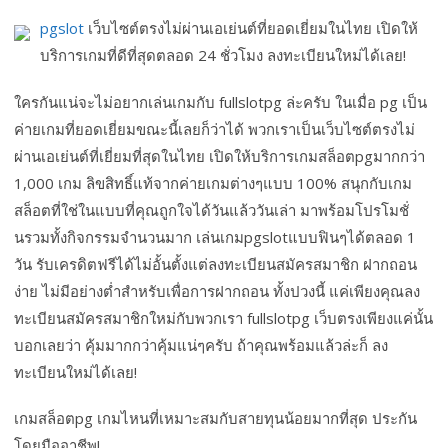
pgslot
เว็บไซต์ตรงไม่ผ่านเอเย่นต์ที่ยอดเยี่ยมในไทย เปิดให้
บริการเกมที่ดีที่สุดตลอด 24 ชั่วโมง ลงทะเบียนใหม่ได้เลย!
ใครกันแน่จะไม่อยากเล่นเกมกับ fullslotpg ล่ะครับ ในเมื่อ pg เป็น
ค่ายเกมที่ยอดเยี่ยมขณะนี้เลยก็ว่าได้ พวกเราเป็นเว็บไซต์ตรงไม่
ผ่านเอเย่นต์ที่เยี่ยมที่สุดในไทย เปิดให้บริการเกมสล็อตpgมากกว่า
1,000 เกม ลิขสิทธิ์แท้จากค่ายเกมต่างๆแบบ 100% สนุกกับเกม
สล็อตที่ใช่ในแบบที่คุณถูกใจได้วันแล้ววันเล่า มาพร้อมโปรโมชั่
นรวมทั้งกิจกรรมจำนวนมาก เล่นเกมpgslotแบบฟินๆได้ตลอด 1
วัน รับเครดิตฟรีได้ไม่อั้นตั้งแต่ลงทะเบียนสมัครสมาชิก ฝากถอน
ง่าย ไม่มีอย่างต่ำสำหรับเพื่อการฝากถอน ทั้งปวงนี้ แค่เพียงคุณลง
ทะเบียนสมัครสมาชิกใหม่กับพวกเรา fullslotpg เว็บตรงเพียงแค่นั้น
บอกเลยว่า คุ้มมากกว่าคุ้มแน่ๆครับ ถ้าคุณพร้อมแล้วล่ะก็ ลง
ทะเบียนใหม่ได้เลย!
เกมสล็อตpg เกมไหนที่เหมาะสมกับสายทุนน้อยมากที่สุด ประกัน
โดยมืออาชีพ!