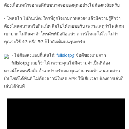
ต้องเลื่อนหน้าจอ พอดีกับขนาดจอของคุณอย่างไม่ต้องสงสัยครับ
• โหลดไว ไม่กินเน็ต: ใครที่ถูกใจเกมภาพสวยๆแล้วมีความรู้สึกว่า
ต้องโหลดนานหรือกินเน็ต ลืมไปได้เลยขอรับ เพราะเหตุว่าไฟล์เกม
เบามาก ไม่กินดาต้าโทรศัพท์มือถือแน่ๆ ดาวน์โหลดได้ไว ไม่ว่า
คุณจะใช้ 4G หรือ 5G ก็ไวดังเดิมแน่ๆนะครับ
• ไม่ต้องลงแอปก็เล่นได้:
fullslotpg
ข้อดีของเกมจาก
fullslotpg เลยก็ว่าได้ เพราะคุณไม่มีความจำเป็นที่ต้อง
ดาวน์โหลดหรือติดตั้งแอปฯ ครับผม คุณสามารถเข้าเล่นเกมผ่าน
เว็บไซต์ได้ทันที ไม่ต้องดาวน์โหลด APK ให้เสียเวลา ต้องการเล่นก็
เล่นได้ทันที