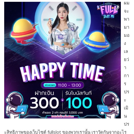
ผม
จะ
พา
มา
มอ
ง
เล
ยว่
า
กา
ร
ปร
ะ
เมิ
น
ปร
ะสิทธิภาพของเว็บไซต์ fullslot ของพวกเรานั้น เราวัดกันจากอะไร