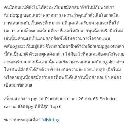
คนใดกันแน่ที่ยังไม่ได้ลงทะเบียนสมัครสมาชิกใหม่กับพวกเรา
fullslotpg บอกเลยว่าพลาดมาก เพราะว่าคุณกำลังเสียโอกาสใน
การเล่นเกมกับเว็บตรงที่เหมาะสมที่สุดแล้วครับผม คุณจะเห็นได้
เลยว่า เกมสล็อตยอดนิยมที่เราชี้แนะให้กับสายทุนน้อยหรือมือใหม่
เล่นนั้น ล้วนแต่เป็นเกมยอดฮิตที่ได้รับความวางใจจากแฟน
คลับpgslot กันอยู่แล้ว ซึ่งเหล่ามืออาชีพต่างก็เลือกเกมpgslotเหล่า
นี้กันเป็นปกติ ด้วยเหตุผลดังกล่าว ไม่มีอะไรที่คุณจะต้องหนักใจเลย
ล่ะนะครับ นอกเหนือจากนั้น คุณยังสามารถเล่นเกมกับ pgslot ผ่าน
โทรศัพท์มือถือได้อีกด้วย ค้ำประกันความสะดวกแบบสุดๆมือใหม่
หรือสายทุนน้อยสมัครรับเครดิตฟรีได้แล้ววันนี้ อย่าคอยช้า สมัคร
เป็นสมาชิกเลย!
สล็อตแตกง่าย pgslot Planobporto.net 26 ก.ค. 68 Federico
casino สล็อตpg ที่ดีที่สุด Top 6
ขอขอบพระคุณที่มา
fullslotpg