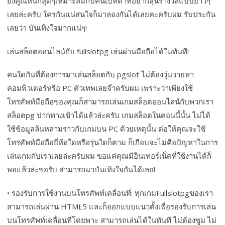
ยิ่งคูณหนักสุดๆเหมาะสมกับคนเบทต่ำที่อยากลุ้นรางวัลแบบยาวๆ
เลยล่ะครับ ใครกันแน่สนใจก็มาลองกันได้เลยคะครับผม รับประกัน
เลยว่า บันเทิงใจมากแน่ๆ!
เล่นสล็อตออนไลน์กับ fullslotpg เล่นผ่านมือถือได้ในทันที!
คนใดกันที่ต้องการมาเล่นสล็อตกับ pgslot ไม่ต้องวุ่นวายหา
คอมพิวเตอร์หรือ PC ตัวเทพเลยจ๊าครับผม เพราะว่าเพียงใช้
โทรศัพท์มือถือของคุณก็สามารถเล่นเกมสล็อตออนไลน์กับพวกเรา
สล็อตpg ปากทางเข้าได้แล้วล่ะครับ เกมสล็อตในตอนนี้นั้น ไม่ได้
ใช้ข้อมูลล้นหลามราวกับเกมบน PC ด้วยเหตุนั้น ต่อให้คุณจะใช้
โทรศัพท์มือถือยี่ห้อใดหรือรุ่นใดก็ตาม ก็เกือบจะไม่คือปัญหาในการ
เล่นเกมกับเราเลยล่ะครับผม ขอแค่คุณมีอินเทอร์เน็ตที่ใช้งานได้ก็
พอแล้วล่ะขอรับ สามารถมาบันเทิงใจกันได้เลย!
• รองรับการใช้งานบนโทรศัพท์เคลื่อนที่: ทุกเกมFullslotpgของเรา
สามารถเล่นผ่าน HTML5 และก็ออกแบบแนวตั้งเพื่อรองรับการเล่น
บนโทรศัพท์เคลื่อนที่โดยพาะ สามารถเล่นได้ในทันที ไม่ต้องซูม ไม่