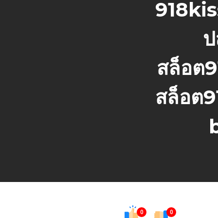
918kis
ป
สล็อต9
สล็อต9
0
0