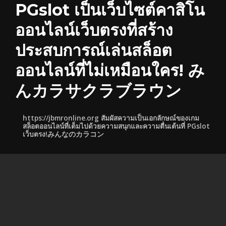
PGslot เป็นเว็บไซต์คาสิโน
Skip
to
ออนไลน์เว็บตรงที่สร้าง
content
ประสบการณ์เล่นสล็อต
ออนไลน์ที่ไม่เหมือนใคร! み
んカラサクラブラウン
https://jbmronline.org สัมผัสความเป็นเอกลักษณ์ของเกม
สล็อตออนไลน์ที่เต็มไปด้วยความสนุกและความตื่นเต้นที่ PGslot
เว็บตรง!みんなのカラコン