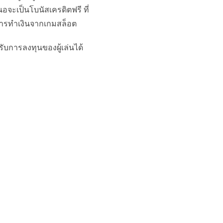
อจะเป็นโบนัสเครดิตฟรี ที่
ในการทำเงินจากเกมสล็อต
รับการลงทุนของผู้เล่นได้