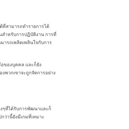
โต้ที่สามารถทำรายการได้
นานสำหรับการปฏิบัติงาน การที่
ามารถเพลิดเพลินใจกับการ
มือของบุคคล และก็ยัง
ินของพวกเขาจะถูกจัดการอย่าง
งๆที่ได้รับการพัฒนาและก็
ว่านี้ยังมีเกมที่เหมาะ