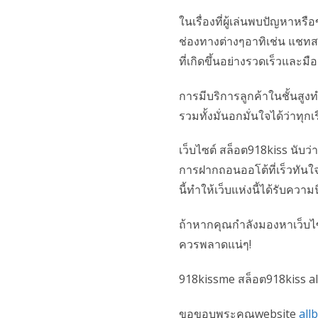
ในเรื่องที่ผู้เล่นพบปัญหาหรื
ช่องทางต่างๆอาทิเช่น แชทส
ที่เกิดขึ้นอย่างรวดเร็วและมื
การมีบริการลูกค้าในชั้นสูง
รวมทั้งมั่นอกมั่นใจได้ว่าทุก
เว็บไซต์ สล็อต918kiss นับว่
การฝากถอนออโต้ที่เร็วทันใจ,
นี้ทำให้เว็บแห่งนี้ได้รับความน
ถ้าหากคุณกำลังมองหาเว็บไซต
ควรพลาดแน่ๆ!
918kissme สล็อต918kiss all
ขอขอบพระคุณwebsite
all