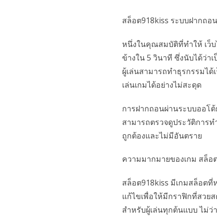
สล็อต918kiss ระบบฝากถอนอ
หนึ่งในคุณสมบัติที่ทำให้ 
ข้างใน 5 วินาที ซึ่งนับได้ว่
ผู้เล่นสามารถทำธุรกรรมได
เล่นเกมได้อย่างไม่สะดุด
การฝากถอนผ่านระบบออโต้ยัง
สามารถตรวจดูประวัติการทำธุร
ถูกต้องและไม่มีอันตราย
ความมากมายของเกม สล็อต
สล็อต918kiss มีเกมสล็อตที
แก้ไขเพื่อให้มีกราฟิกที่สว
สำหรับผู้เล่นทุกต้นแบบ ไม่ว่าจ