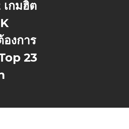
 เกมฮิต
PK
ต้องการ
 Top 23
n