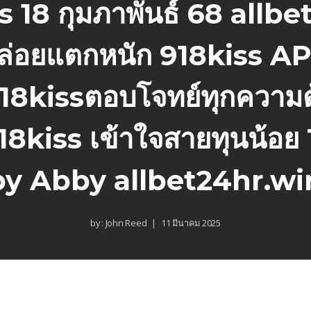
s 18 กุมภาพันธ์ 68 allbet
ล่อยแตกหนัก 918kiss A
18kissตอบโจทย์ทุกความ
18kiss เข้าใจสายทุนน้อย
by Abby allbet24hr.wi
by :
John Reed
11 มีนาคม 2025