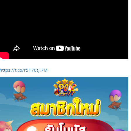
https://t.co/r5T70tJI7M