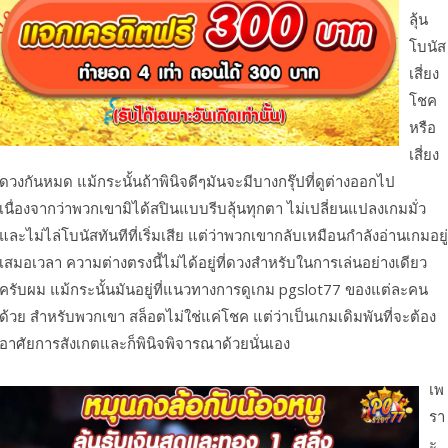
ลุ้น
โบนัส
เสี่ยง
โชค
หรือ
เสี่ยง
ดวงกันหมด แม้กระนั้นถ้าพินิจดีๆมันจะมีบางกรุ๊ปที่ดูต่างออกไป
เนื่องจากว่าพวกเขามิได้สปินแบบรีบลุ้นทุกตา ไม่เปลี่ยนแปลงเกมมั่ว
และไม่ไล่โบนัสทันทีที่เริ่มเสีย แต่ว่าพวกเขากลับเหมือนกำลังอ่านเกมอยู่
เสมอเวลา ความต่างตรงนี้ไม่ได้อยู่ที่ดวงสำหรับในการเล่นอย่างเดียว
ครับผม แม้กระนั้นมันอยู่ที่แนวทางการดูเกม pgslot77 ของแต่ละคน
ด้วย สำหรับพวกเขา สล็อตไม่ใช่แค่โชค แต่ว่าเป็นเกมเดิมพันที่จะต้อง
อาศัยการสังเกตและก็พินิจพิจารณาด้วยนั่นเอง
เพ
รา
ะ