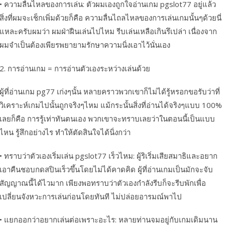
• ความลื่นไหลของการเล่น: ตัวผมเองถูกใจอ่านเกม pgslot77 อยู่แล้ว
สิ่งที่ผมจะเช็กเพิ่มด้วยก็คือ ความลื่นไถลไหลของการเล่นเกมนั้นๆด้วยนี่
แหละครับผมว่า ผมฝ่าฝืนเล่นไปไหม รีบเล่นเหลือเกินรึเปล่า เนื่องจาก
ผมจำเป็นต้องเพียรพยายามรักษาความนิ่งเอาไว้นั่นเอง
2. การอ่านเกม = การอ่านตัวเองระหว่างเล่นด้วย
ผู้ที่อ่านเกม pg77 เก่งๆนั้น หลายคราวพวกเขาก็ไม่ได้รู้หรอกขอรับว่าที่
วิเคราะห์เกมไปนั้นถูกจริงๆไหม แม้กระนั้นสิ่งที่อ่านได้จริงๆแบบ 100%
เลยก็คือ การรู้เท่าทันตนเอง พวกเขาจะทราบเลยว่าในตอนนี้เป็นแบบ
ไหน รู้สึกอย่างไร ทำให้ตัดสินใจได้นิ่งกว่า
• ทราบว่าตัวเองเริ่มเล่น pgslot77 เร็วไหม: ผู้ริเริ่มเสียสมาธิและอยาก
เอาคืนชอบกดสปินเร็วขึ้นโดยไม่ได้คาดคิด ผู้ที่อ่านเกมเป็นมักจะจับ
สัญญาณนี้ได้ไวมาก เพียงพอทราบว่าตัวเองกำลังรีบก็จะรีบพักเพื่อ
เปลี่ยนจังหวะการเล่นก่อนโดยทันที ไม่ปล่อยอารมณ์พาไป
• แยกออกว่าอยากเล่นต่อเพราะอะไร: หลายท่านจมอยู่กับเกมเดิมนาน