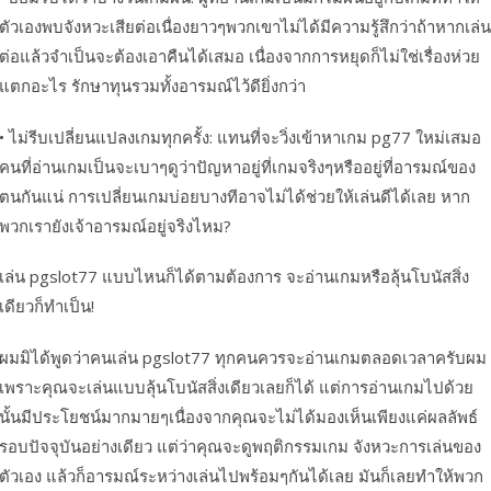
ตัวเองพบจังหวะเสียต่อเนื่องยาวๆพวกเขาไม่ได้มีความรู้สึกว่าถ้าหากเล่น
ต่อแล้วจำเป็นจะต้องเอาคืนได้เสมอ เนื่องจากการหยุดก็ไม่ใช่เรื่องห่วย
แตกอะไร รักษาทุนรวมทั้งอารมณ์ไว้ดียิ่งกว่า
• ไม่รีบเปลี่ยนแปลงเกมทุกครั้ง: แทนที่จะวิ่งเข้าหาเกม pg77 ใหม่เสมอ
คนที่อ่านเกมเป็นจะเบาๆดูว่าปัญหาอยู่ที่เกมจริงๆหรืออยู่ที่อารมณ์ของ
ตนกันแน่ การเปลี่ยนเกมบ่อยบางทีอาจไม่ได้ช่วยให้เล่นดีได้เลย หาก
พวกเรายังเจ้าอารมณ์อยู่จริงไหม?
เล่น pgslot77 แบบไหนก็ได้ตามต้องการ จะอ่านเกมหรือลุ้นโบนัสสิ่ง
เดียวก็ทำเป็น!
ผมมิได้พูดว่าคนเล่น pgslot77 ทุกคนควรจะอ่านเกมตลอดเวลาครับผม
เพราะคุณจะเล่นแบบลุ้นโบนัสสิ่งเดียวเลยก็ได้ แต่การอ่านเกมไปด้วย
นั้นมีประโยชน์มากมายๆเนื่องจากคุณจะไม่ได้มองเห็นเพียงแค่ผลลัพธ์
รอบปัจจุบันอย่างเดียว แต่ว่าคุณจะดูพฤติกรรมเกม จังหวะการเล่นของ
ตัวเอง แล้วก็อารมณ์ระหว่างเล่นไปพร้อมๆกันได้เลย มันก็เลยทำให้พวก