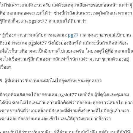
ไม่ใช่เพราะเกมดีนะนะครับ แต่ด้วยเหตุว่าเสียดายรอบก่อนหน้า แต่ว่าผู้
ที่อ่านเกมตลอดจะแยกได้ว่า ช่วงนี้กำลังเล่นเพราะเหตุใดกันแน่ หากเรา
รู้สึกตัวก็จะเล่น pgslot77 ตามแผนได้ดีมากว่า
• รู้เรื่องภาวะอารมณ์กับการมองเกม:
pg77
เวลาคนเราอารมณ์เบิกบาน
ถึงแม้ว่าจะเกม pgslot77 นิ่งก็ยังมองชิลๆได้ แม้กระนั้นถ้าเกิดหัวร้อน
เมื่อไรก็บางทีอาจจะเป็นอีกภาพไปเลยนะครับ โดยเหตุนี้ ผู้ที่อ่านเกมเป็
จะไม่เชื่อความรู้สึกตัวเองมากสักเท่าไรนัก แต่ว่าจะเบาๆถามตัวเองอยู่
เรื่อยๆ
3. ผู้ที่เล่นราวกับอ่านเกมมักไม่ได้อุตสาหะชนะทุกคราว
อีกจุดที่ผมสังเกตได้จากคนเล่น pgslot77 เลยก็คือ ผู้ที่ดูนิ่งและคุมเกม
ได้นั้น ชอบไม่ได้เล่นด้วยความนึกคิดที่ว่าต้องชนะทุกคราวเสมอไป พวก
เขาทราบกันดีว่าเกมสล็อตมีจังหวะที่ดีรวมทั้งจังหวะที่ไม่ดีอยู่แล้ว พวก
เขาแค่จะต้องอ่านเกมและเข้าไปเล่นให้ถูกจังหวะมากยิ่งกว่า
• ยอมรับได้ว่าบางวันเกมฝืน: ผู้ที่อ่านเกมเป็นมักไม่ฝืนอยู่กับเกมที่ทำให้