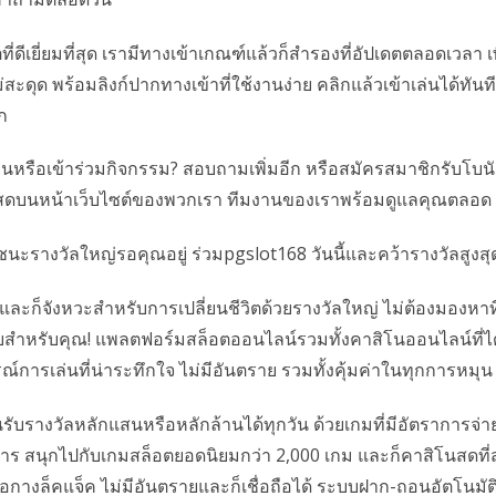
ี่ดีเยี่ยมที่สุด เรามีทางเข้าเกณฑ์แล้วก็สำรองที่อัปเดตตลอดเวลา เ
ะดุด พร้อมลิงก์ปากทางเข้าที่ใช้งานง่าย คลิกแล้วเข้าเล่นได้ทันที ไ
ก
หรือเข้าร่วมกิจกรรม? สอบถามเพิ่มอีก หรือสมัครสมาชิกรับโบนัส
ดบนหน้าเว็บไซต์ของพวกเรา ทีมงานของเราพร้อมดูแลคุณตลอด 1
ะรางวัลใหญ่รอคุณอยู่ ร่วมpgslot168 วันนี้และคว้ารางวัลสูงส
ะก็จังหวะสำหรับการเปลี่ยนชีวิตด้วยรางวัลใหญ่ ไม่ต้องมองหาท
ำหรับคุณ! แพลตฟอร์มสล็อตออนไลน์รวมทั้งคาสิโนออนไลน์ที่ได
ารเล่นที่น่าระทึกใจ ไม่มีอันตราย รวมทั้งคุ้มค่าในทุกการหมุน
นรับรางวัลหลักแสนหรือหลักล้านได้ทุกวัน ด้วยเกมที่มีอัตราการจ่
าร สนุกไปกับเกมสล็อตยอดนิยมกว่า 2,000 เกม และก็คาสิโนสดที่ส
หรือกางล็คแจ็ค ไม่มีอันตรายและก็เชื่อถือได้ ระบบฝาก-ถอนอัตโนมั