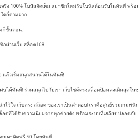
ายจริง 100% โบนัสจัดเต็ม สมาชิกใหม่รับโบนัสต้อนรับในทันที พร้
ื่อใดก็ตามฝาก
่กี่ขั้นตอน:
ชิกผ่านเว็บ สล็อต168
จ แล้วเริ่มสนุกสนานได้ในทันที!
ศษได้ทันที! ร่วมสนุกไปกับเรา เว็บไซต์ตรงสล็อตป้อมคงเดิมสุดในช่
น่าไว้ใจ เว็บตรง สล็อต ของเราเป็นคำตอบ! เราคือศูนย์รวมเกมพนันอ
็อตที่ได้รับความนิยมจากทุกค่ายดัง พร้อมระบบที่เสถียร ปลอดภัย 
แจกเครดิตฟรี 50 โดยทันที