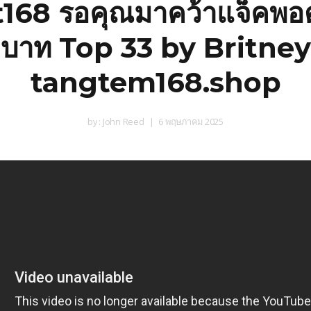
168 รอคุณมาคว้าแจ็คพอต
บาท Top 33 by Britney
tangtem168.shop
by :
John Reed
6 พฤษภาคม 2025