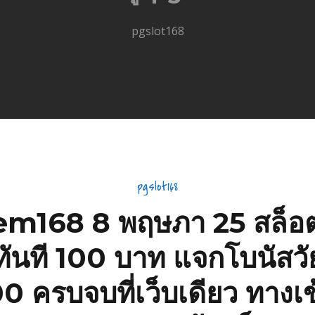
pgslot168
pgslot168
m168 8 พฤษภา 25 สล็อต
ทันที 100 บาท แจกโบนัสวัย
0 ครบจบที่เว็บเดียว ทางเ