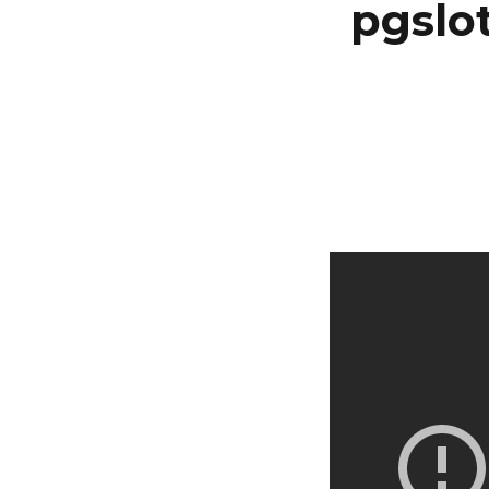
pgslot