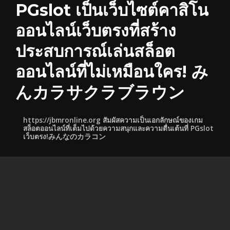
PGslot เป็นเว็บไซต์คาสิโน
Skip
to
ออนไลน์เว็บตรงที่สร้าง
content
ประสบการณ์เล่นสล็อต
ออนไลน์ที่ไม่เหมือนใคร! み
んカラサクラブラウン
https://jbmronline.org สัมผัสความเป็นเอกลักษณ์ของเกม
สล็อตออนไลน์ที่เต็มไปด้วยความสนุกและความตื่นเต้นที่ PGslot
เว็บตรง!みんなのカラコン