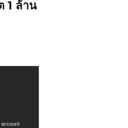
 1 ล้าน