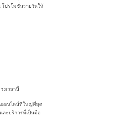
อมโปรโมชั่นรายวันให้
วงเวลานี้
อนไลน์ที่ใหญ่ที่สุด
และบริการที่เป็นมือ