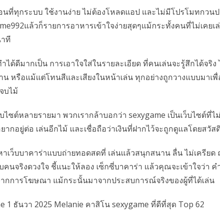
ลื่อนที่ทุกระบบ ใช้งานง่าย ไม่ต้องโหลดแอป และไม่มีโปรโมทกว
ame992แล้วก็รายการอาหารเข้าใจง่ายสุดๆแม้กระทั้งคนที่ไม่เคย
นาที
ทำได้ดีมากเป็น การเอาใจใส่ในรายละเอียด ที่คนเล่นจะรู้สึกได้จริง
น หรือแม้แต่โทนสีและเสียงในหน้าเล่น ทุกอย่างถูกวางแบบมาเพื่อให
งจบไม้
เว็บไซต์หลายรายมา พวกเรากล้าบอกว่า sexygame เป็นเว็บไซต์ที่ไ
ยากอยู่ต่อ เล่นอีกไม้ และเชื่อถือว่าเงินที่ฝากไว้จะถูกดูแลโดยสวั
เว็บบาคาร่าแบบถ่ายทอดสดที่ เล่นแล้วสนุกสนาน ลื่น ไม่เครียด ถอ
จริงดวงใจ ชี้แนะให้ลอง เซ็กซี่บาคาร่า แล้วคุณจะเข้าใจว่า คำว่
้นจากการโฆษณา แม้กระนั้นมาจากประสบการณ์จริงของผู้ที่ได้เล่น
 1 ธันวา 2025 Melanie คาสิโน sexygame ที่ดีที่สุด Top 62