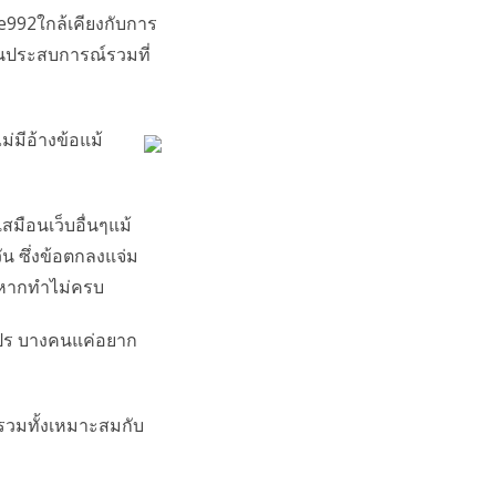
e992ใกล้เคียงกับการ
เป็นประสบการณ์รวมที่
่มีอ้างข้อแม้
สมือนเว็บอื่นๆแม้
น ซึ่งข้อตกลงแจ่ม
ถ้าหากทำไม่ครบ
ังโปร บางคนแค่อยาก
นรวมทั้งเหมาะสมกับ