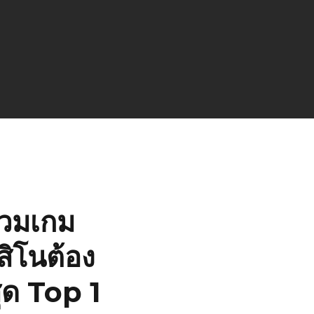
รวมเกม
ิโนต้อง
สุด Top 1