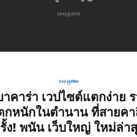
sexygame
sexygame
ี่บาคาร่า เวปไซต์แตกง่าย 
ตกหนักในตำนาน ที่สายคาส
ั้ง! พนัน เว็บใหญ่ ใหม่ล่า