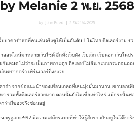
by Melanie 2 พ.ย. 256
by :
John Reed
2 ธันวาคม 2025
็บบาคาร่าสดที่คนเล่นจริงชูให้เป็นอันดับ 1 ในไทย ดีลเลอร์งาม รวม
าออนไลน์มาหลายเว็บไซต์ อีกทั้งเว็บดัง เว็บเล็ก เว็บนอก เว็บในป
กันหมด ไม่ว่าจะเป็นภาพกระตุก ดีลเลอร์ไม่อิน ระบบกระดอนออก
งินตรากตรำ เทิร์นเวอร์ก็งงงวย
่า จากข้อแนะนำของเพื่อนเกลอที่เล่นมุ่งมั่นมานาน เขาบอกเพีย
ญหา รวมทั้งดีลเลอร์สวยมาก ตอนนั้นยังไม่เชื่อเท่าไหร่ แม้กระนั้นพอ
บาคาร่ามีของจริงซ่อนอยู่
xygame992 มีความเสถียรแบบที่ทำให้รู้สึกราวกับอยู่ในโต๊ะจริง ไ