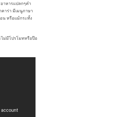
การอาหารแปลกๆคำ
บาคาร่า มีเมนูภาษา
ถอน หรือแม้กระทั้ง
ละไม่มีโปรโมทหรือป๊อ