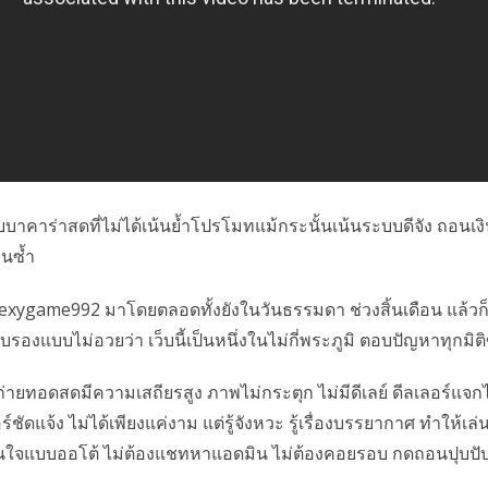
บบาคาร่าสดที่ไม่ได้เน้นย้ำโปรโมทแม้กระนั้นเน้นระบบดีจัง ถอนเงิน
่นซ้ำ
xygame992 มาโดยตลอดทั้งยังในวันธรรมดา ช่วงสิ้นเดือน แล้วก็ว
รองแบบไม่อวยว่า เว็บนี้เป็นหนึ่งในไม่กี่พระภูมิ ตอบปัญหาทุกมิ
าถ่ายทอดสดมีความเสถียรสูง ภาพไม่กระตุก ไม่มีดีเลย์ ดีลเลอร์แจก
์ชัดแจ้ง ไม่ได้เพียงแค่งาม แต่รู้จังหวะ รู้เรื่องบรรยากาศ ทำให้เ
นใจแบบออโต้ ไม่ต้องแชทหาแอดมิน ไม่ต้องคอยรอบ กดถอนปุบปับ 