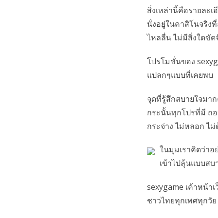
สิ่งเหล่านี้คือรายล
นั่งอยู่ในคาสิโนจริงท
ไหลลื่น ไม่มีสิ่งใดขั
โปรโมชั่นของ sexygam
แปลกๆแบบที่เคยพบ
จุดที่รู้สึกสบายใจมา
กระนั้นทุกโปรที่มี 
กระจ่าง ไม่หลอก ไม่ต
ในมุมเราคิดว่าอย
เข้าไปลุ้นแบบสบา
sexygame เค้าหน้าเว
ชาวไทยทุกเพศทุกวัย