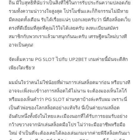
ถิ่น มีใบสุทธิที่นับว่าเป็นสิ่งที่ใช้ในการรับประกันความปลอดภัย
รวมทั้งความน่าวางใจสูงสุด โปรโมชั่นและก็กิจกรรมไม่มีหาย
มีตลอดทั้งเดือน รับได้เรื่อยแน่ๆ บอกเลยครับว่า นี่คือสล็อตเว็บ
ตรงที่ดีเยี่ยมที่สุดที่คุณไว้ใจได้เลยครับ ลงทะเบียนสมัคร
สมาชิกกับพวกเราแล้วมาสนุกกันนะครับ เศรษฐีคนใหม่บางที
อาจเป็นคุณ!
จัดเต็มความ PG SLOT ไปกับ UP2BET เกมค่ายนี้มันจะดีสัก
เพียงใดเชียว!
ผมมั่นใจว่าคนไม่ใช่น้อยที่ผ่านการเล่นสล็อตมาก่อน หรือบางที
อาจจะเพิ่งจะเข้าวงการสล็อตได้ไม่นาน จะต้องมองเห็นโลโก้
หรือมองเห็นคำว่า PG SLOT ผ่านๆตาบ้างล่ะครับผม เพราะนี่
เป็นตัวพ่อของโลกสล็อตอย่างแท้จริง นี่เป็นค่ายเกมสล็อต
อันดับหนึ่งทั้งยังในไทยและเมืองนอกที่ได้รับการยอมรับอย่าง
กว้างขวางจากนักเล่นสล็อตมือโปร ไม่ว่าจะมืออาชีพหรือมือ
ใหม่ จำเป็นที่จะต้องเคยได้ลองเล่นเกมจากค่ายพีจีสล็อตกันมา