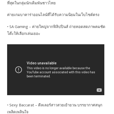
ที่สุดในกลุ่มนักเดิมพันชาวไทย
ค่ายเกมบาคาร่าออนไลน์ที่ได้รับความนิยมในเว็บไซต์ตรง
• SA Gaming – ค่ายใหญ่จากฟิลิปปินส์ ถ่ายทอดสดภาพคมชัด
โต๊ะให้เลือกเล่นเยอะ
• Sexy Baccarat – ดีลเลอร์สาวสวยเย้ายวน บรรยากาศสนุก
เพลิดเพลินใจ