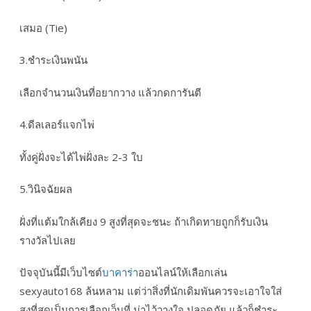
เสมอ (Tie)
3.ชำระเงินพนัน
เลือกจำนวนเงินที่อยากวาง แล้วกดการันตี
4.ดีลเลอร์แจกไพ่
ทั้งคู่ฝั่งจะได้ไพ่ฝั่งละ 2-3 ใบ
5.วินิจฉัยผล
ฝั่งที่แต้มใกล้เคียง 9 สูงที่สุดจะชนะ ถ้าเกิดทายถูกก็รับเงิน
รางวัลไปเลย
ปัจจุบันนี้มีเว็บไซต์
บาคาร่า
ออนไลน์ให้เลือกเล่น
sexyauto168 ล้นหลาม แต่ว่าสิ่งที่นักเดิมพันควรจะเอาใจใส่
สูงที่สุดเป็นการเลือกเว็บที่ น่าไว้วางใจ ปลอดภัย แล้วก็ชำระ