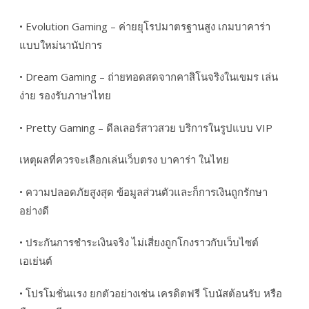
• Evolution Gaming – ค่ายยุโรปมาตรฐานสูง เกมบาคาร่า
แบบใหม่นานัปการ
• Dream Gaming – ถ่ายทอดสดจากคาสิโนจริงในเขมร เล่น
ง่าย รองรับภาษาไทย
• Pretty Gaming – ดีลเลอร์สาวสวย บริการในรูปแบบ VIP
เหตุผลที่ควรจะเลือกเล่นเว็บตรง บาคาร่า ในไทย
• ความปลอดภัยสูงสุด ข้อมูลส่วนตัวและก็การเงินถูกรักษา
อย่างดี
• ประกันการชำระเงินจริง ไม่เสี่ยงถูกโกงราวกับเว็บไซต์
เอเย่นต์
• โปรโมชั่นแรง ยกตัวอย่างเช่น เครดิตฟรี โบนัสต้อนรับ หรือ