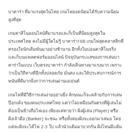
บาคาร่า ที่มาแรงสุดในไทย เกมไพ่ยอดนิยมได้รับความนิยม
สูงที่สุด
เกมคาสิโนออนไลน์ที่มาแรงและก็เป็นที่นิยมสูงสุดใน
ประเทศไทย คงไม่มีผู้ใดไม่รู้ บาคาร่า168 เกมไพ่สุดคลาสสิกที่
ครองใจนักเดิมพันมาอย่างช้านาน อีกทั้งในบ่อนคาสิโนจริง
และก็บนแพลตฟอร์มออนไลน์ ปัจจุบันกระแสของการเล่นบา
คาร่าในแบบ เว็บตรงบาคาร่า กำลังเดินทางมาแรงมาก เพราะ
ว่าเป็นวิถีทางที่อีกทั้งปลอดภัย มั่นคง และให้ประสบการณ์การ
พนันที่ดีมากยิ่งกว่าการเล่นผ่านเอเย่นต์
เกมไพ่ที่มีวิธีการเล่นง่ายอย่างยิ่ง ลักษณะก็จะคล้ายกับการเล่น
ป๊อกเด้ง ของคนประเทศไทย แต่ว่าไม่เหมือนกันตรงที่ผู้เล่นไม่
ต้องเป็นข้างถือไพ่เอง เพียงแค่ทายว่า ฝั่งผู้เล่น (Player) หรือ
ฝั่งเจ้ามือ (Banker) จะชนะ หรือทั้งสองฝั่งจะออกมาเสมอ โดย
แต่ละฝั่งจะได้ไพ่ 2-3 ใบ แล้วนำแต้มมาบวกกัน ฝั่งไหนมีแต้ม