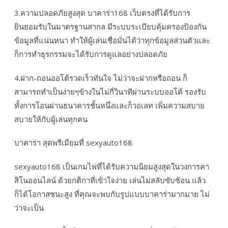
3.ความปลอดภัยสูงสุด บาคาร่า168 เว็บตรงที่ได้รับการ
ยินยอมรับในมาตรฐานสากล มีระบบระเบียบคุ้มครองป้องกัน
ข้อมูลที่แน่นหนา ทำให้ผู้เล่นเชื่อมั่นได้ว่าทุกข้อมูลส่วนตัวและ
ก็การทำธุรกรรมจะได้รับการดูแลอย่างปลอดภัย
4.ฝาก-ถอนออโต้รวดเร็วทันใจ ไม่ว่าจะฝากหรือถอน ก็
สามารถทำเป็นง่ายๆข้างในไม่กี่วินาทีผ่านระบบออโต้ รองรับ
ทั้งการโอนผ่านธนาคารชั้นหนึ่งและก็วอเลท เพิ่มความสบาย
สบายให้กับผู้เล่นทุกคน
บาคาร่า สุดพรีเมียมที่ sexyauto168
sexyauto168 เป็นเกมไพ่ที่ได้รับความนิยมสูงสุดในวงการคา
สิโนออนไลน์ ด้วยกติกาที่เข้าใจง่าย เล่นไม่สลับซับซ้อน แล้ว
ก็ได้โอกาสชนะสูง ที่คุณจะพบกับรูปแบบบาคาร่ามากมาย ไม่
ว่าจะเป็น