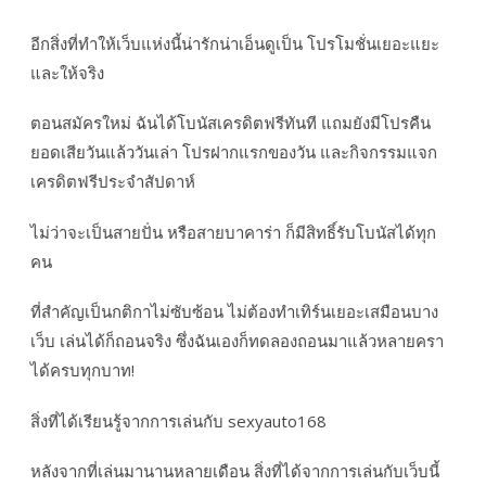
อีกสิ่งที่ทำให้เว็บแห่งนี้น่ารักน่าเอ็นดูเป็น โปรโมชั่นเยอะแยะ
และให้จริง
ตอนสมัครใหม่ ฉันได้โบนัสเครดิตฟรีทันที แถมยังมีโปรคืน
ยอดเสียวันแล้ววันเล่า โปรฝากแรกของวัน และกิจกรรมแจก
เครดิตฟรีประจำสัปดาห์
ไม่ว่าจะเป็นสายปั่น หรือสายบาคาร่า ก็มีสิทธิ์รับโบนัสได้ทุก
คน
ที่สำคัญเป็นกติกาไม่ซับซ้อน ไม่ต้องทำเทิร์นเยอะเสมือนบาง
เว็บ เล่นได้ก็ถอนจริง ซึ่งฉันเองก็ทดลองถอนมาแล้วหลายครา
ได้ครบทุกบาท!
สิ่งที่ได้เรียนรู้จากการเล่นกับ sexyauto168
หลังจากที่เล่นมานานหลายเดือน สิ่งที่ได้จากการเล่นกับเว็บนี้