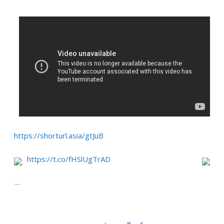
https://shorturl.asia/gtJuB
https://t.co/fHSlUgTrAD
…