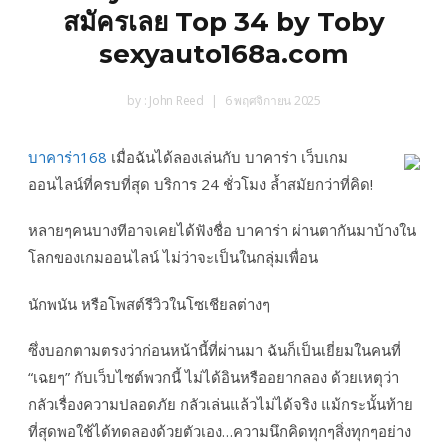
สมัครเลย Top 34 by Toby
sexyauto168a.com
by :
John Reed
6 พฤศจิกายน 2025
บาคาร่า168
เมื่อฉันได้ลองเล่นกับ บาคาร่า เว็บเกม
ออนไลน์ที่ครบที่สุด บริการ 24 ชั่วโมง ล้ำสมัยกว่าที่คิด!
หลายๆคนบางทีอาจเคยได้ฟังชื่อ บาคาร่า ผ่านตากันมาบ้างใน
โลกของเกมออนไลน์ ไม่ว่าจะเป็นในกลุ่มเพื่อน
นักพนัน หรือโพสต์รีวิวในโซเชียลต่างๆ
ซึ่งบอกตามตรงว่าก่อนหน้านี้ที่ผ่านมา ฉันก็เป็นเยี่ยมในคนที่
“เฉยๆ” กับเว็บไซต์พวกนี้ ไม่ได้อินหรืออยากลอง ด้วยเหตุว่า
กลัวเรื่องความปลอดภัย กลัวเล่นแล้วไม่ได้จริง แม้กระนั้นท้าย
ที่สุดพอใช้ได้ทดลองด้วยตัวเอง…ความนึกคิดทุกๆสิ่งทุกๆอย่าง