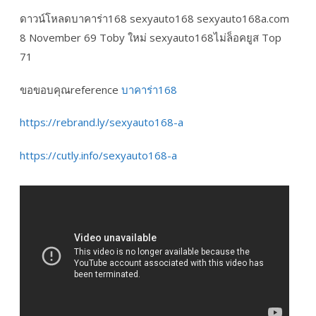
ดาวน์โหลดบาคาร่า168 sexyauto168 sexyauto168a.com
8 November 69 Toby ใหม่ sexyauto168ไม่ล็อคยูส Top
71
ขอขอบคุณreference
บาคาร่า168
https://rebrand.ly/sexyauto168-a
https://cutly.info/sexyauto168-a