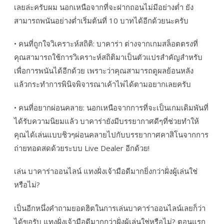
เลยล่ะครับผม นอกเหนือจากที่จะฝากถอนไม่มีอย่างต่ำ ยัง
สามารถพนันอย่างต่ำเริ่มต้นที่ 10 บาทได้อีกด้วยนะครับ
• คนที่ถูกใจวิเคราะห์สถิติ: บาคาร่า ต่างจากเกมสล็อตตรงที่
คุณสามารถใช้การวิเคราะห์สถิติมาเป็นตัวแปรสำคัญสำหรับ
เพื่อการพนันได้อีกด้วย เพราะว่าคุณสามารถดูผลย้อนหลัง
แล้วกระทำการพินิจพิจารณาเค้าไพ่ได้ตามอยากเลยครับ
• คนที่อยากผ่อนคลาย: นอกเหนือจากการที่จะเป็นเกมเดิมพันที่
ได้รับความนิยมแล้ว บาคาร่ายังมีบรรยากาศดีๆที่ช่วยทำให้
คุณได้เล่นแบบชิวๆผ่อนคลายไปกับบรรยากาศคาสิโนจากการ
ถ่ายทอดสดด้วยระบบ Live Dealer อีกด้วย!
เล่น บาคาร่าออนไลน์ แทงฝั่งเจ้ามือดีมากยิ่งกว่าฝั่งผู้เล่นใช่
หรือไม่?
เป็นอีกหนึ่งคำถามยอดฮิตในการเล่นบาคาร่าออนไลน์เลยก็ว่า
ได้ขอรับ แทงฝั่งเจ้ามือดีมากกว่าฝั่งผู้เล่นใช่หรือไม่? ตอนแรก