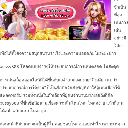
จำเป็น
ที่สุด
เป็นกา
เล่น
อย่างมี
วินัย
เพื่อได้ทั้งยังความสนุกสนานร่าเริงและความปลอดภัยในระยะยาว
pussy888 โหลดแอปง่ายๆให้ประสบการณ์การเล่นตลอด ไม่สะดุด
การเล่นสล็อตออนไลน์มิได้ขึ้นกับแค่ “เกมแตกง่าย” สิ่งเดียว แต่ว่า
“ประสบการณ์การใช้งาน” ก็เป็นอีกปัจจัยสำคัญที่ทำให้ผู้เล่นเลือกใช้
แพลตฟอร์ม รวมทั้งหนึ่งในตัวเลือกที่ผู้คนจำนวนมากเอ๋ยถึงก็คือ
pussy888 ที่ขึ้นชื่อลือนามเรื่องความลื่นไถลไหล โหลดง่าย แล้วก็เล่น
ได้สม่ำเสมอแบบไม่สะดุด
ก่อนหน้าที่ผ่านมาผมเป็นผู้ที่ไม่ค่อยชอบโหลดแอปเท่าไร เพราะเหตุว่า