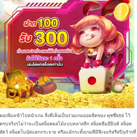
พอเพียงเข้าไปหน้าเกม สิ่งที่เห็นเป็นรวมเกมยอดฮิตของ พุซซี่888 ไว้
ครบจริงๆไม่ว่าจะเป็นสล็อตผลไม้แบบคลาสสิก สล็อตธีมอียิปต์ สล็อต
สัตว์ สล็อตโบนัสแตกกระจาย หรือแม้กระทั้งเกมที่มีฟีเจอร์ฟรีสปินรัวๆที่