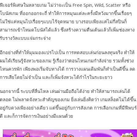
ฟีเจอร์พิเศษในหลายเกม ไม่ว่าจะเป็น Free Spin, Wild, Scatter หรือ
โบนัสเกม ที่ออกออกจะถี่ ทำให้การหมุนแต่ละครั้งมีหวังมากขึ้นเรื่อยๆ
ไม่ใช่แค่หมุนไปเรื่อยๆแบบไร้จุดหมาย บางรอบเพียงแค่ไม่กี่สปินก็
สามารถเข้าโหมดโบนัสได้แล้ว ซึ่งสร้างความตื่นเต้นแล้วก็เพิ่มช่องทาง
รับรางวัลแบบแจ่มกระจ่าง
อีกอย่างที่ทำให้มุมมองแปรไปเป็น การทดสอบเล่นก่อนลงทุนจริง ทำให้
ผมได้เรียนรู้จังหวะของเกม รู้เรื่องว่าตอนไหนเกมกำลังจ่าย รวมทั้งช่วง
ไหนควรพัก เพียงพอเริ่มจับทางได้ การวางแผนเดิมพันก็ทำเป็นดีขึ้น ลด
การเสียโดยไม่จำเป็น และก็เพิ่มจังหวะได้กำไรในระยะยาว
นอกจากนี้ ระบบที่ลื่นไหล เล่นผ่านมือถือได้ง่าย ทำให้สามารถเล่นได้
ตลอด ไม่พลาดจังหวะสำคัญของเกม ยิ่งเล่นยิ่งคิดว่า เกมสล็อตไม่ได้ขึ้น
อยู่กับดวงเพียงอย่างเดียว แต่ขึ้นอยู่กับการสังเกต การเลือกเกมที่มีฟีพบร์
ดี และก็การจัดการเงินอย่างมีแผนด้วย