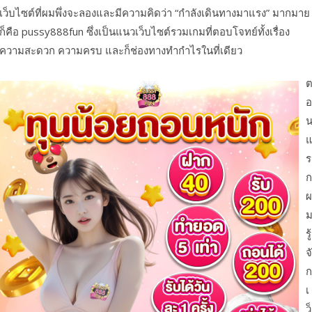
เว็บไซต์ที่ผมพึ่งจะลองและมีความคิดว่า “กำลังเดินทางมาแรง” มากมาย
ก็คือ pussy888fun ซึ่งเป็นแนวเว็บไซต์รวมเกมที่ตอบโจทย์ทั้งเรื่อง
ความสะดวก ความครบ และก็ช่องทางทำกำไรในที่เดียว
อ
ร
ก
ผ
รู้
จั
ก
เ
ว็