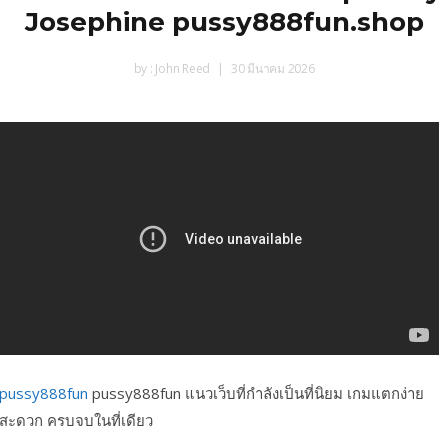
Josephine pussy888fun.shop
by :
John Reed
30 มีนาคม 2026
pussy888fun
pussy888fun แนวเว็บที่กำลังเป็นที่นิยม เกมแตกง่าย
สะดวก ครบจบในที่เดียว