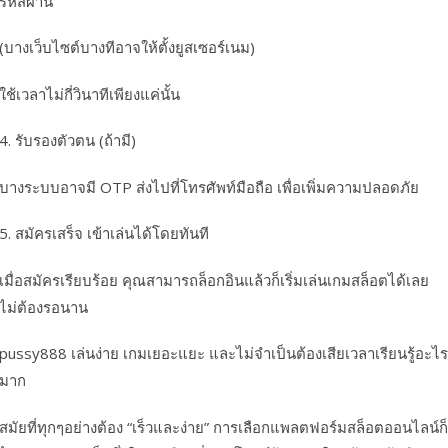
รหัสผ่าน
(บางเว็บไซต์บางทีอาจให้ตั้งยูสเซอร์เนม)
ใช้เวลาไม่กี่วินาทีเพียงแค่นั้น
4. รับรองตัวตน (ถ้ามี)
บางระบบอาจมี OTP ส่งไปที่โทรศัพท์มือถือ เพื่อเพิ่มความปลอดภัย
5. สมัครเสร็จ เข้าเล่นได้โดยทันที
เมื่อสมัครเรียบร้อย คุณสามารถล็อกอินแล้วก็เริ่มเล่นเกมสล็อตได้เลย
ไม่ต้องรอนาน
pussy888 เล่นง่าย เกมเยอะแยะ และไม่จำเป็นต้องเสียเวลาเรียนรู้อะไร
มาก
สมัยที่ทุกๆอย่างต้อง “เร็วและง่าย” การเลือกแพลตฟอร์มสล็อตออนไลน์ก็