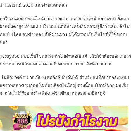
ผ่านเอเย่นต์ 2026 แตกง่ายแตกหนัก
ถูกใจเล่นสล็อตออนไลน์มานาน ลองมาหลายเว็บไซต์ หลายค่าย ทั้งแบบ
ฝากขั้นต่ำสูง ทั้งยังแบบเว็บเอเย่นต์ที่บางครั้งก็มีความรู้สึกว่าเล่นแล้วไม่
ค่อยไปไหน จนช่วงปลายปีที่ผ่านมา ผมได้มาพบกับเว็บไซต์ที่ใช้ระบบ
ของ
pussy888 แบบเว็บไซต์ตรงแท้ๆไม่ผ่านเอเย่นต์ แล้วก็จำต้องบอกเลยว่า
ประสบการณ์มันแตกต่างจากที่เคยพบมาแบบแจ้งชัดมากมาย
“ไม่มีอย่างต่ำ” ฝากเพียงแค่หลักสิบก็เล่นได้ สำหรับคนที่อยากลองระบบ
อยากทดลองเกมก่อน ไม่ต้องเสี่ยงเงินใหญ่ ตรงนี้ตอบโจทย์มาก ผมเริ่ม
จากเงินไม่กี่ร้อย ตั้งใจเพียงแค่ว่าเข้ามาทดลองเกมฮิตๆดูซิ