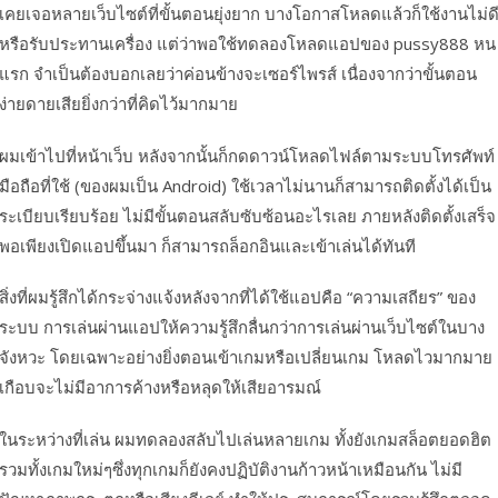
เคยเจอหลายเว็บไซต์ที่ขั้นตอนยุ่งยาก บางโอกาสโหลดแล้วก็ใช้งานไม่ด
หรือรับประทานเครื่อง แต่ว่าพอใช้ทดลองโหลดแอปของ pussy888 หน
แรก จำเป็นต้องบอกเลยว่าค่อนข้างจะเซอร์ไพรส์ เนื่องจากว่าขั้นตอน
ง่ายดายเสียยิ่งกว่าที่คิดไว้มากมาย
ผมเข้าไปที่หน้าเว็บ หลังจากนั้นก็กดดาวน์โหลดไฟล์ตามระบบโทรศัพท์
มือถือที่ใช้ (ของผมเป็น Android) ใช้เวลาไม่นานก็สามารถติดตั้งได้เป็น
ระเบียบเรียบร้อย ไม่มีขั้นตอนสลับซับซ้อนอะไรเลย ภายหลังติดตั้งเสร็จ
พอเพียงเปิดแอปขึ้นมา ก็สามารถล็อกอินและเข้าเล่นได้ทันที
สิ่งที่ผมรู้สึกได้กระจ่างแจ้งหลังจากที่ได้ใช้แอปคือ “ความเสถียร” ของ
ระบบ การเล่นผ่านแอปให้ความรู้สึกลื่นกว่าการเล่นผ่านเว็บไซต์ในบาง
จังหวะ โดยเฉพาะอย่างยิ่งตอนเข้าเกมหรือเปลี่ยนเกม โหลดไวมากมาย
เกือบจะไม่มีอาการค้างหรือหลุดให้เสียอารมณ์
ในระหว่างที่เล่น ผมทดลองสลับไปเล่นหลายเกม ทั้งยังเกมสล็อตยอดฮิต
รวมทั้งเกมใหม่ๆซึ่งทุกเกมก็ยังคงปฏิบัติงานก้าวหน้าเหมือนกัน ไม่มี