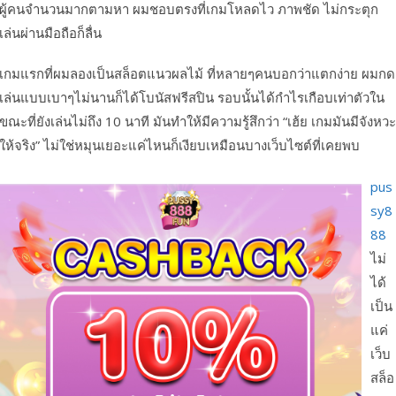
ผู้คนจำนวนมากตามหา ผมชอบตรงที่เกมโหลดไว ภาพชัด ไม่กระตุก
เล่นผ่านมือถือก็ลื่น
เกมแรกที่ผมลองเป็นสล็อตแนวผลไม้ ที่หลายๆคนบอกว่าแตกง่าย ผมกด
เล่นแบบเบาๆไม่นานก็ได้โบนัสฟรีสปิน รอบนั้นได้กำไรเกือบเท่าตัวใน
ขณะที่ยังเล่นไม่ถึง 10 นาที มันทำให้มีความรู้สึกว่า “เฮ้ย เกมมันมีจังหวะ
ให้จริง” ไม่ใช่หมุนเยอะแค่ไหนก็เงียบเหมือนบางเว็บไซต์ที่เคยพบ
pus
sy8
88
ไม่
ได้
เป็น
แค่
เว็บ
สล็อ