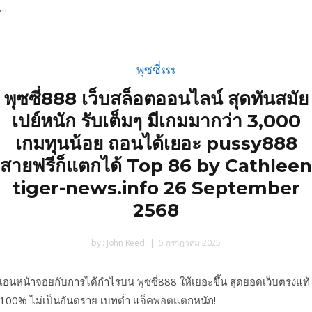
…
พุซซี่888
พุซซี่888 เว็บสล็อตออนไลน์ สุดทันสมัย
เปย์หนัก รับเต็มๆ มีเกมมากว่า 3,000
เกมทุนน้อย ถอนได้เยอะ pussy888
สายฟรีก็แตกได้ Top 86 by Cathleen
tiger-news.info 26 September
2568
by :
John Reed
5 กรกฎาคม 2025
เอนหน้าจอยกับการได้กำไรบน พุซซี่888 ให้เยอะขึ้น สุดยอดเว็บตรงแท้
100% ไม่เป็นอันตราย เบทต่ำ แจ็คพอตแตกหนัก!