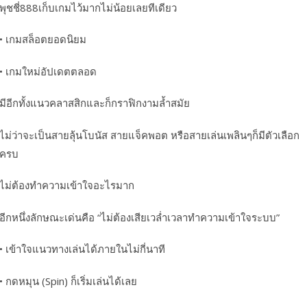
พุชชี่888เก็บเกมไว้มากไม่น้อยเลยทีเดียว
• เกมสล็อตยอดนิยม
• เกมใหม่อัปเดตตลอด
มีอีกทั้งแนวคลาสสิกและก็กราฟิกงามล้ำสมัย
ไม่ว่าจะเป็นสายลุ้นโบนัส สายแจ็คพอต หรือสายเล่นเพลินๆก็มีตัวเลือก
ครบ
ไม่ต้องทำความเข้าใจอะไรมาก
อีกหนึ่งลักษณะเด่นคือ “ไม่ต้องเสียเวล่ำเวลาทำความเข้าใจระบบ”
• เข้าใจแนวทางเล่นได้ภายในไม่กี่นาที
• กดหมุน (Spin) ก็เริ่มเล่นได้เลย