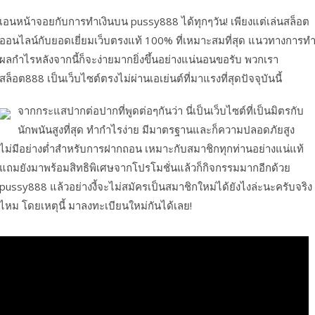
เอนหน้าจอยกับการทำเงินบน pussy888 ได้ทุกๆวัน! เพียงแต่เล่นสล็อต
ออนไลน์กับยอดเยี่ยมเว็บตรงแท้ 100% ที่เหมาะสมที่สุด แนวทางการท
ผลกำไรหลังจากนี้ก็จะง่ายมากยิ่งขึ้นอย่างแน่นอนขอรับ พวกเรา
สล็อต888 เป็นเว็บไซต์ตรงไม่ผ่านเอเย่นต์ที่มาแรงที่สุดปัจจุบันนี้
จากกระแสปากต่อปากที่พูดต่อๆกันว่า นี่เป็นเว็บไซต์ที่เป็นมิตรกับ
นักพนันสูงที่สุด ทำกำไรง่าย มีมาตรฐานและก็ความปลอดภัยสูง
ไม่มีอย่างต่ำสำหรับการฝากถอน เหมาะกับสมาชิกทุกท่านอย่างแน่แท้
แถมยังมาพร้อมสิทธิพิเศษจากโปรโมชั่นแล้วก็กิจกรรมมากอีกด้วย
pussy888 แล้วอย่างงี้จะไม่สมัครเป็นสมาชิกใหม่ได้ยังไงล่ะนะครับจริง
ไหม โดยเหตุนี้ มาลงทะเบียนใหม่กันได้เลย!