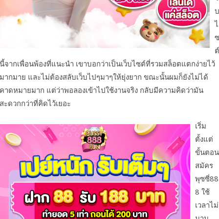
ไ
ต
นี้จากเพื่อนพ้องที่แนะนำ เขาบอกว่าเป็นเว็บไซต์ที่รวมสล็อตแตกง่ายไว้
มากมาย และไม่ต้องสลับเว็บไปๆมาๆให้ยุ่งยาก ขณะนั้นผมก็ยังไม่ได้
คาดหมายมาก แต่ว่าพอลองเข้าไปใช้งานจริง กลับมีความคิดว่ามัน
สะดวกกว่าที่คิดไว้เยอะ
เริ่ม
ตั้งแต่
ขั้นตอน
สมัคร
พุซซี่88
8 ใช้
เวลาไม่
นาน